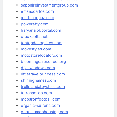
sapphireinvestmentgroup.com
emsaocarlos.com
merleandpaz.com
poweretty.com
haryanajobportal.com
cracksofts.net
tentopdatingsites.com
movestyles.com
motostorelocator.com
bloomingdaleschool.org
dlja-windows.com
littletravelprincess.com
shiningnames.com
trollslandatoystore.com
tarrahan-co.com
mcbaronfootball.com
organic-suirens.com
coquitlamcohousing.com