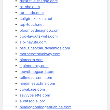
dikurat-alsharqia.com
re-sha.com
turisindo.com
callgirlskolkata.net
top-touch.net
bloombydesignco.com
coc-layouts-wiki.com
sio-nayuta.com
real-financial-dynamics.com
moroccotravelway.com
binmarta.com
kipinenergy.com
leovdboogaard.com
tellmeacharm.com
hindimesuchna.com
covabase.com
savvypalette.com
auditsocial.org
bluelagoonlodgehuahine.com