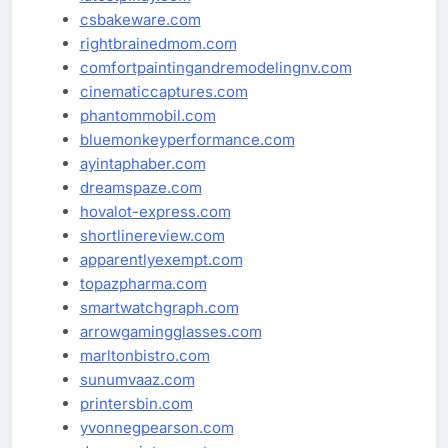
csbakeware.com
rightbrainedmom.com
comfortpaintingandremodelingnv.com
cinematiccaptures.com
phantommobil.com
bluemonkeyperformance.com
ayintaphaber.com
dreamspaze.com
hovalot-express.com
shortlinereview.com
apparentlyexempt.com
topazpharma.com
smartwatchgraph.com
arrowgamingglasses.com
marltonbistro.com
sunumvaaz.com
printersbin.com
yvonnegpearson.com