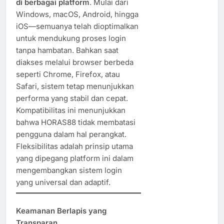
di berbagai platform
. Mulai dari
Windows, macOS, Android, hingga
iOS—semuanya telah dioptimalkan
untuk mendukung proses login
tanpa hambatan. Bahkan saat
diakses melalui browser berbeda
seperti Chrome, Firefox, atau
Safari, sistem tetap menunjukkan
performa yang stabil dan cepat.
Kompatibilitas ini menunjukkan
bahwa HORAS88 tidak membatasi
pengguna dalam hal perangkat.
Fleksibilitas adalah prinsip utama
yang dipegang platform ini dalam
mengembangkan sistem login
yang universal dan adaptif.
Keamanan Berlapis yang
Transparan