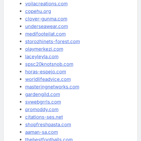
voilacreations.com
copehu.org
clover-gunma.com
underseawear.com
medifooteilat.com
storozhinets-forest.com
olaymerkezi.com
laceyleyla.com
spsc20knotsnob.com
horas-espejo.com
worldlifeadvice.com
masteringnetworks.com
gardengild.com
svwebgrrls.com
promoddy.com
citations-ses.net
shopfreshpasta.com
aaman-sa.com
thebestfootballs.com