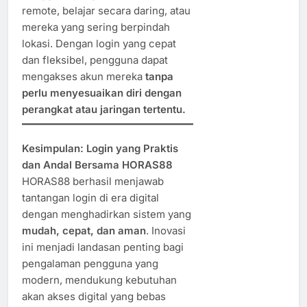
remote, belajar secara daring, atau
mereka yang sering berpindah
lokasi. Dengan login yang cepat
dan fleksibel, pengguna dapat
mengakses akun mereka
tanpa
perlu menyesuaikan diri dengan
perangkat atau jaringan tertentu.
Kesimpulan: Login yang Praktis
dan Andal Bersama HORAS88
HORAS88 berhasil menjawab
tantangan login di era digital
dengan menghadirkan sistem yang
mudah, cepat, dan aman
. Inovasi
ini menjadi landasan penting bagi
pengalaman pengguna yang
modern, mendukung kebutuhan
akan akses digital yang bebas