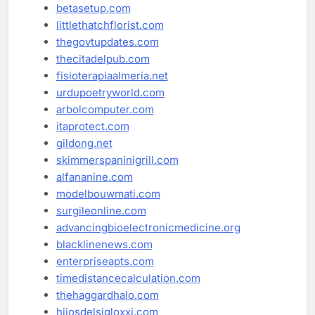
betasetup.com
littlethatchflorist.com
thegovtupdates.com
thecitadelpub.com
fisioterapiaalmeria.net
urdupoetryworld.com
arbolcomputer.com
itaprotect.com
gildong.net
skimmerspaninigrill.com
alfananine.com
modelbouwmati.com
surgileonline.com
advancingbioelectronicmedicine.org
blacklinenews.com
enterpriseapts.com
timedistancecalculation.com
thehaggardhalo.com
hijosdelsigloxxi.com