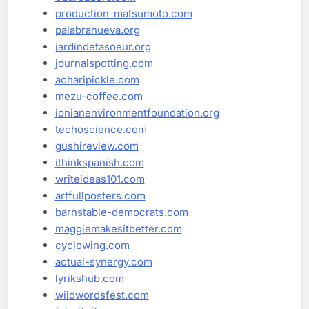
production-matsumoto.com
palabranueva.org
jardindetasoeur.org
journalspotting.com
acharipickle.com
mezu-coffee.com
ionianenvironmentfoundation.org
techoscience.com
gushireview.com
ithinkspanish.com
writeideas101.com
artfullposters.com
barnstable-democrats.com
maggiemakesitbetter.com
cyclowing.com
actual-synergy.com
lyrikshub.com
wildwordsfest.com