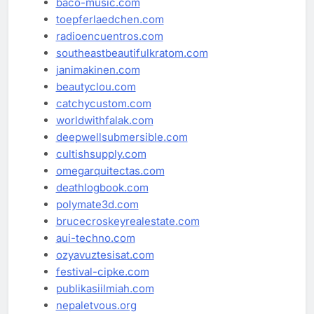
baco-music.com
toepferlaedchen.com
radioencuentros.com
southeastbeautifulkratom.com
janimakinen.com
beautyclou.com
catchycustom.com
worldwithfalak.com
deepwellsubmersible.com
cultishsupply.com
omegarquitectas.com
deathlogbook.com
polymate3d.com
brucecroskeyrealestate.com
aui-techno.com
ozyavuztesisat.com
festival-cipke.com
publikasiilmiah.com
nepaletvous.org