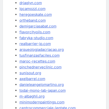
drjaqlyn.com
lpcamozzi.com
heregoeskate.com
ortheband.com
demigarciasabat.com
flavorcityoils.com
fabryka-studio.com
realbarrier-jp.com
arqueologiadacriacao.org
tusfinanzasfaciles.com
maroc-recettes.com
pinchednerveclinic.com
sunisout.org
axelbarrel.com
danieleangelomartino.org
todai-mono-lab-japan.com
m-albaghli.org
minimodernpaintings.com
centrocommerciale-lentate.com