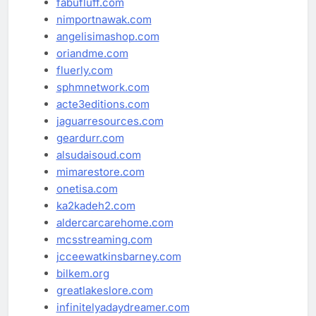
fabufluff.com
nimportnawak.com
angelisimashop.com
oriandme.com
fluerly.com
sphmnetwork.com
acte3editions.com
jaguarresources.com
geardurr.com
alsudaisoud.com
mimarestore.com
onetisa.com
ka2kadeh2.com
aldercarcarehome.com
mcsstreaming.com
jcceewatkinsbarney.com
bilkem.org
greatlakeslore.com
infinitelyadaydreamer.com