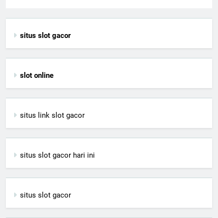
situs slot gacor
slot online
situs link slot gacor
situs slot gacor hari ini
situs slot gacor