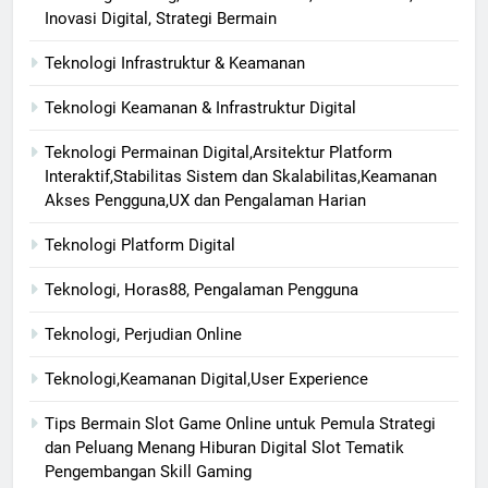
Inovasi Digital, Strategi Bermain
Teknologi Infrastruktur & Keamanan
Teknologi Keamanan & Infrastruktur Digital
Teknologi Permainan Digital,Arsitektur Platform
Interaktif,Stabilitas Sistem dan Skalabilitas,Keamanan
Akses Pengguna,UX dan Pengalaman Harian
Teknologi Platform Digital
Teknologi, Horas88, Pengalaman Pengguna
Teknologi, Perjudian Online
Teknologi,Keamanan Digital,User Experience
Tips Bermain Slot Game Online untuk Pemula Strategi
dan Peluang Menang Hiburan Digital Slot Tematik
Pengembangan Skill Gaming