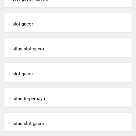
slot gacor
situs slot gacor
slot gacor
situs terpercaya
situs slot gacor