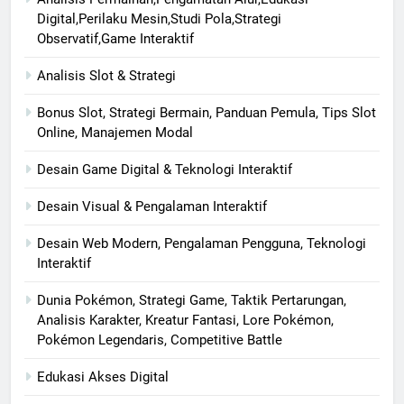
Digital,Perilaku Mesin,Studi Pola,Strategi
Observatif,Game Interaktif
Analisis Slot & Strategi
Bonus Slot, Strategi Bermain, Panduan Pemula, Tips Slot
Online, Manajemen Modal
Desain Game Digital & Teknologi Interaktif
Desain Visual & Pengalaman Interaktif
Desain Web Modern, Pengalaman Pengguna, Teknologi
Interaktif
Dunia Pokémon, Strategi Game, Taktik Pertarungan,
Analisis Karakter, Kreatur Fantasi, Lore Pokémon,
Pokémon Legendaris, Competitive Battle
Edukasi Akses Digital