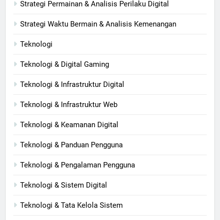
Strategi Permainan & Analisis Perilaku Digital
Strategi Waktu Bermain & Analisis Kemenangan
Teknologi
Teknologi & Digital Gaming
Teknologi & Infrastruktur Digital
Teknologi & Infrastruktur Web
Teknologi & Keamanan Digital
Teknologi & Panduan Pengguna
Teknologi & Pengalaman Pengguna
Teknologi & Sistem Digital
Teknologi & Tata Kelola Sistem