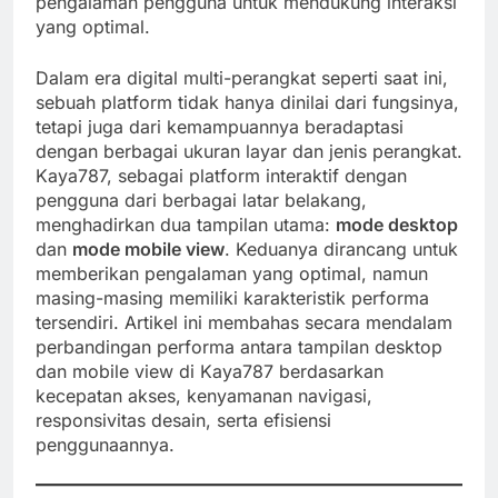
pengalaman pengguna untuk mendukung interaksi
yang optimal.
Dalam era digital multi-perangkat seperti saat ini,
sebuah platform tidak hanya dinilai dari fungsinya,
tetapi juga dari kemampuannya beradaptasi
dengan berbagai ukuran layar dan jenis perangkat.
Kaya787, sebagai platform interaktif dengan
pengguna dari berbagai latar belakang,
menghadirkan dua tampilan utama:
mode desktop
dan
mode mobile view
. Keduanya dirancang untuk
memberikan pengalaman yang optimal, namun
masing-masing memiliki karakteristik performa
tersendiri. Artikel ini membahas secara mendalam
perbandingan performa antara tampilan desktop
dan mobile view di Kaya787 berdasarkan
kecepatan akses, kenyamanan navigasi,
responsivitas desain, serta efisiensi
penggunaannya.