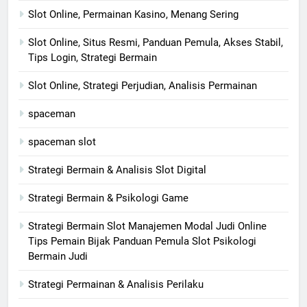
Slot Online, Permainan Kasino, Menang Sering
Slot Online, Situs Resmi, Panduan Pemula, Akses Stabil,
Tips Login, Strategi Bermain
Slot Online, Strategi Perjudian, Analisis Permainan
spaceman
spaceman slot
Strategi Bermain & Analisis Slot Digital
Strategi Bermain & Psikologi Game
Strategi Bermain Slot Manajemen Modal Judi Online
Tips Pemain Bijak Panduan Pemula Slot Psikologi
Bermain Judi
Strategi Permainan & Analisis Perilaku