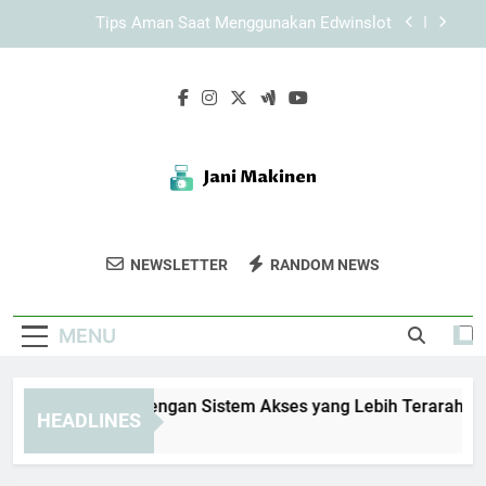
Skip
Cara Mengoptimalkan Proses EDWINSLOT Login
to
agar Lebih Cepat dan Stabil
content
Login Edwinslot Cepat dengan Sistem yang
Mudah Digunakan untuk Akses Akun Lebih
Praktis
TIARA4D Login dengan Sistem Akses yang Lebih
Terarah
Tips Aman Saat Menggunakan Edwinslot
Cara Mengoptimalkan Proses EDWINSLOT Login
agar Lebih Cepat dan Stabil
Jani Makinen
Nikmati Karya Fotografi Kreatif Dan
Login Edwinslot Cepat dengan Sistem yang
NEWSLETTER
RANDOM NEWS
Mudah Digunakan untuk Akses Akun Lebih
Inspiratif Dari Jani Makinen.
Praktis
MENU
IARA4D Login dengan Sistem Akses yang Lebih Terarah
HEADLINES
Weeks Ago