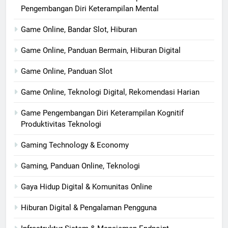
Pengembangan Diri Keterampilan Mental
Game Online, Bandar Slot, Hiburan
Game Online, Panduan Bermain, Hiburan Digital
Game Online, Panduan Slot
Game Online, Teknologi Digital, Rekomendasi Harian
Game Pengembangan Diri Keterampilan Kognitif
Produktivitas Teknologi
Gaming Technology & Economy
Gaming, Panduan Online, Teknologi
Gaya Hidup Digital & Komunitas Online
Hiburan Digital & Pengalaman Pengguna