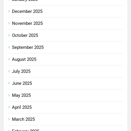
December 2025
November 2025
October 2025
September 2025
August 2025
July 2025
June 2025
May 2025
April 2025
March 2025