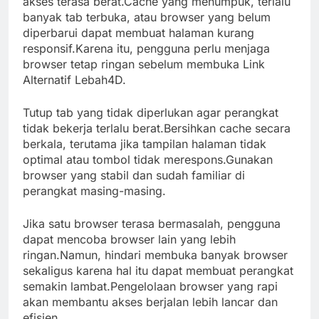
akses terasa berat.Cache yang menumpuk, terlalu
banyak tab terbuka, atau browser yang belum
diperbarui dapat membuat halaman kurang
responsif.Karena itu, pengguna perlu menjaga
browser tetap ringan sebelum membuka Link
Alternatif Lebah4D.
Tutup tab yang tidak diperlukan agar perangkat
tidak bekerja terlalu berat.Bersihkan cache secara
berkala, terutama jika tampilan halaman tidak
optimal atau tombol tidak merespons.Gunakan
browser yang stabil dan sudah familiar di
perangkat masing-masing.
Jika satu browser terasa bermasalah, pengguna
dapat mencoba browser lain yang lebih
ringan.Namun, hindari membuka banyak browser
sekaligus karena hal itu dapat membuat perangkat
semakin lambat.Pengelolaan browser yang rapi
akan membantu akses berjalan lebih lancar dan
efisien.