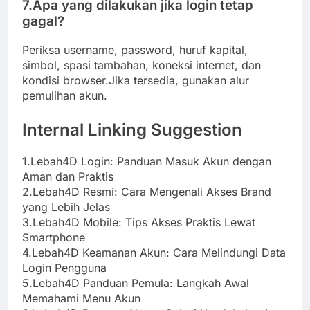
7.Apa yang dilakukan jika login tetap
gagal?
Periksa username, password, huruf kapital,
simbol, spasi tambahan, koneksi internet, dan
kondisi browser.Jika tersedia, gunakan alur
pemulihan akun.
Internal Linking Suggestion
1.Lebah4D Login: Panduan Masuk Akun dengan
Aman dan Praktis
2.Lebah4D Resmi: Cara Mengenali Akses Brand
yang Lebih Jelas
3.Lebah4D Mobile: Tips Akses Praktis Lewat
Smartphone
4.Lebah4D Keamanan Akun: Cara Melindungi Data
Login Pengguna
5.Lebah4D Panduan Pemula: Langkah Awal
Memahami Menu Akun