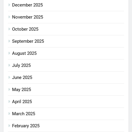
December 2025
November 2025
October 2025
September 2025
August 2025
July 2025
June 2025
May 2025
April 2025
March 2025
February 2025