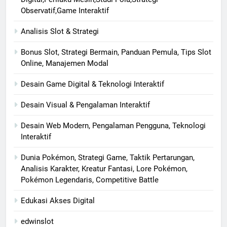
Observatif,Game Interaktif
Analisis Slot & Strategi
Bonus Slot, Strategi Bermain, Panduan Pemula, Tips Slot
Online, Manajemen Modal
Desain Game Digital & Teknologi Interaktif
Desain Visual & Pengalaman Interaktif
Desain Web Modern, Pengalaman Pengguna, Teknologi
Interaktif
Dunia Pokémon, Strategi Game, Taktik Pertarungan,
Analisis Karakter, Kreatur Fantasi, Lore Pokémon,
Pokémon Legendaris, Competitive Battle
Edukasi Akses Digital
edwinslot