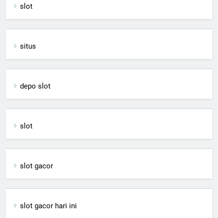
slot
situs
depo slot
slot
slot gacor
slot gacor hari ini