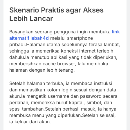
Skenario Praktis agar Akses
Lebih Lancar
Bayangkan seorang pengguna ingin membuka
link
alternatif lebah4d
melalui smartphone
pribadi.Halaman utama sebelumnya terasa lambat,
sehingga ia memeriksa koneksi internet terlebih
dahulu.Ia menutup aplikasi yang tidak diperlukan,
membersihkan cache browser, lalu membuka
halaman dengan lebih tenang.
Setelah halaman terbuka, ia membaca instruksi
dan memastikan kolom login sesuai dengan data
akun.Ia mengetik username dan password secara
perlahan, memeriksa huruf kapital, simbol, dan
spasi tambahan.Setelah berhasil masuk, ia hanya
membuka menu yang diperlukan.Setelah selesai,
ia keluar dari akun.