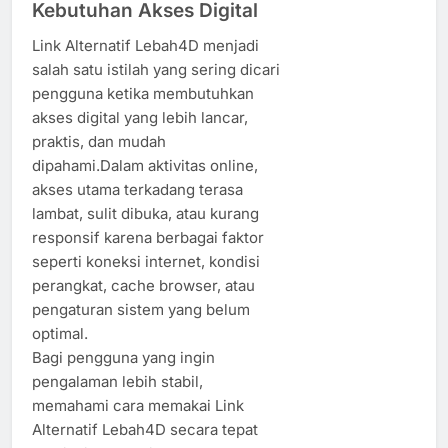
Kebutuhan Akses Digital
Link Alternatif Lebah4D menjadi
salah satu istilah yang sering dicari
pengguna ketika membutuhkan
akses digital yang lebih lancar,
praktis, dan mudah
dipahami.Dalam aktivitas online,
akses utama terkadang terasa
lambat, sulit dibuka, atau kurang
responsif karena berbagai faktor
seperti koneksi internet, kondisi
perangkat, cache browser, atau
pengaturan sistem yang belum
optimal.
Bagi pengguna yang ingin
pengalaman lebih stabil,
memahami cara memakai Link
Alternatif Lebah4D secara tepat