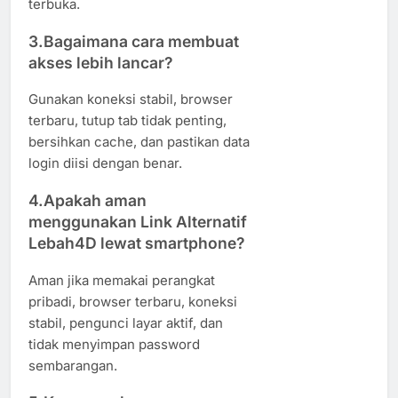
terbuka.
3.Bagaimana cara membuat
akses lebih lancar?
Gunakan koneksi stabil, browser
terbaru, tutup tab tidak penting,
bersihkan cache, dan pastikan data
login diisi dengan benar.
4.Apakah aman
menggunakan Link Alternatif
Lebah4D lewat smartphone?
Aman jika memakai perangkat
pribadi, browser terbaru, koneksi
stabil, pengunci layar aktif, dan
tidak menyimpan password
sembarangan.