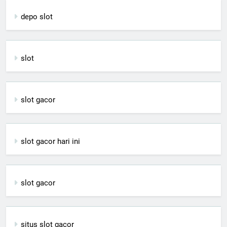
depo slot
slot
slot gacor
slot gacor hari ini
slot gacor
situs slot gacor