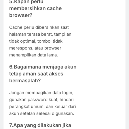
5.Kapan perlu
membersihkan cache
browser?
Cache perlu dibersihkan saat
halaman terasa berat, tampilan
tidak optimal, tombol tidak
merespons, atau browser
menampilkan data lama.
6.Bagaimana menjaga akun
tetap aman saat akses
bermasalah?
Jangan membagikan data login,
gunakan password kuat, hindari
perangkat umum, dan keluar dari
akun setelah selesai digunakan.
7.Apa yang dilakukan jika