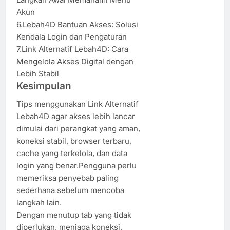
Akun
6.Lebah4D Bantuan Akses: Solusi
Kendala Login dan Pengaturan
7.Link Alternatif Lebah4D: Cara
Mengelola Akses Digital dengan
Lebih Stabil
Kesimpulan
Tips menggunakan Link Alternatif
Lebah4D agar akses lebih lancar
dimulai dari perangkat yang aman,
koneksi stabil, browser terbaru,
cache yang terkelola, dan data
login yang benar.Pengguna perlu
memeriksa penyebab paling
sederhana sebelum mencoba
langkah lain.
Dengan menutup tab yang tidak
diperlukan, menjaga koneksi,