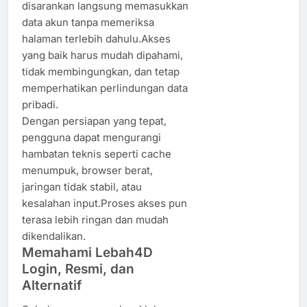
disarankan langsung memasukkan
data akun tanpa memeriksa
halaman terlebih dahulu.Akses
yang baik harus mudah dipahami,
tidak membingungkan, dan tetap
memperhatikan perlindungan data
pribadi.
Dengan persiapan yang tepat,
pengguna dapat mengurangi
hambatan teknis seperti cache
menumpuk, browser berat,
jaringan tidak stabil, atau
kesalahan input.Proses akses pun
terasa lebih ringan dan mudah
dikendalikan.
Memahami Lebah4D
Login, Resmi, dan
Alternatif