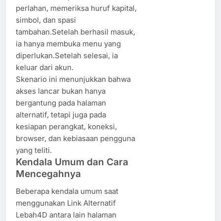
perlahan, memeriksa huruf kapital,
simbol, dan spasi
tambahan.Setelah berhasil masuk,
ia hanya membuka menu yang
diperlukan.Setelah selesai, ia
keluar dari akun.
Skenario ini menunjukkan bahwa
akses lancar bukan hanya
bergantung pada halaman
alternatif, tetapi juga pada
kesiapan perangkat, koneksi,
browser, dan kebiasaan pengguna
yang teliti.
Kendala Umum dan Cara
Mencegahnya
Beberapa kendala umum saat
menggunakan Link Alternatif
Lebah4D antara lain halaman