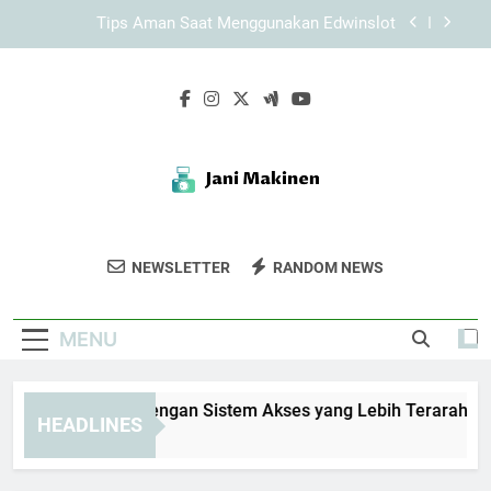
Skip
Cara Mengoptimalkan Proses EDWINSLOT Login
to
agar Lebih Cepat dan Stabil
content
Login Edwinslot Cepat dengan Sistem yang
Mudah Digunakan untuk Akses Akun Lebih
Praktis
TIARA4D Login dengan Sistem Akses yang Lebih
Terarah
Tips Aman Saat Menggunakan Edwinslot
Cara Mengoptimalkan Proses EDWINSLOT Login
agar Lebih Cepat dan Stabil
Jani Makinen
Nikmati Karya Fotografi Kreatif Dan
Login Edwinslot Cepat dengan Sistem yang
NEWSLETTER
RANDOM NEWS
Mudah Digunakan untuk Akses Akun Lebih
Inspiratif Dari Jani Makinen.
Praktis
MENU
ARA4D Login dengan Sistem Akses yang Lebih Terarah
HEADLINES
Weeks Ago