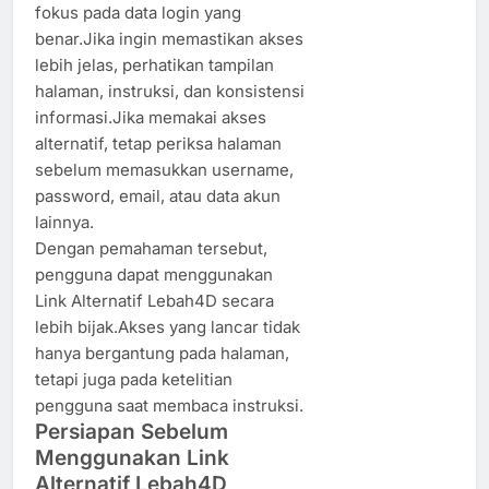
fokus pada data login yang
benar.Jika ingin memastikan akses
lebih jelas, perhatikan tampilan
halaman, instruksi, dan konsistensi
informasi.Jika memakai akses
alternatif, tetap periksa halaman
sebelum memasukkan username,
password, email, atau data akun
lainnya.
Dengan pemahaman tersebut,
pengguna dapat menggunakan
Link Alternatif Lebah4D secara
lebih bijak.Akses yang lancar tidak
hanya bergantung pada halaman,
tetapi juga pada ketelitian
pengguna saat membaca instruksi.
Persiapan Sebelum
Menggunakan Link
Alternatif Lebah4D