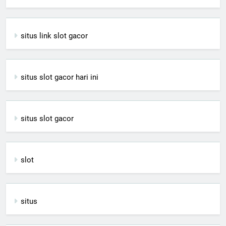
situs link slot gacor
situs slot gacor hari ini
situs slot gacor
slot
situs