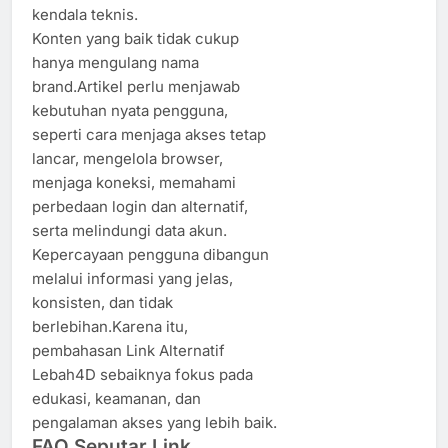
kendala teknis.
Konten yang baik tidak cukup
hanya mengulang nama
brand.Artikel perlu menjawab
kebutuhan nyata pengguna,
seperti cara menjaga akses tetap
lancar, mengelola browser,
menjaga koneksi, memahami
perbedaan login dan alternatif,
serta melindungi data akun.
Kepercayaan pengguna dibangun
melalui informasi yang jelas,
konsisten, dan tidak
berlebihan.Karena itu,
pembahasan Link Alternatif
Lebah4D sebaiknya fokus pada
edukasi, keamanan, dan
pengalaman akses yang lebih baik.
FAQ Seputar Link