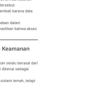
tersebut.
embali karena data
adaan dalam
mastikan bahwa akses
am Keamanan
n selalu berasal dari
i dikenal sebagai
sistem lemah, tetapi