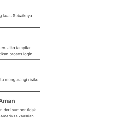
ng kuat. Sebaiknya
.
en. Jika tampilan
ikan proses login.
u mengurangi risiko
 Aman
 dari sumber tidak
memeriksa keaslian