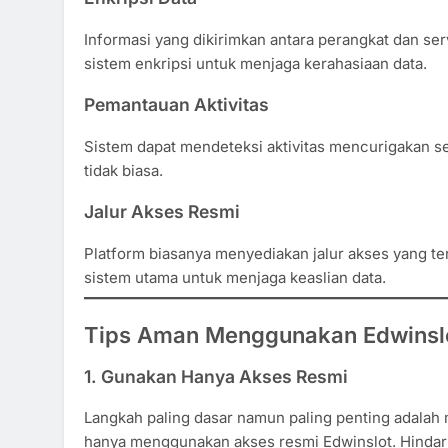
Informasi yang dikirimkan antara perangkat dan ser
sistem enkripsi untuk menjaga kerahasiaan data.
Pemantauan Aktivitas
Sistem dapat mendeteksi aktivitas mencurigakan sep
tidak biasa.
Jalur Akses Resmi
Platform biasanya menyediakan jalur akses yang t
sistem utama untuk menjaga keaslian data.
Tips Aman Menggunakan Edwinsl
1. Gunakan Hanya Akses Resmi
Langkah paling dasar namun paling penting adalah
hanya menggunakan akses resmi Edwinslot. Hindari 