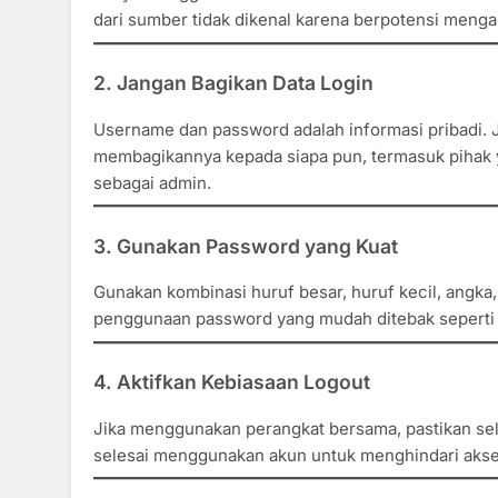
dari sumber tidak dikenal karena berpotensi menga
2. Jangan Bagikan Data Login
Username dan password adalah informasi pribadi.
membagikannya kepada siapa pun, termasuk pihak
sebagai admin.
3. Gunakan Password yang Kuat
Gunakan kombinasi huruf besar, huruf kecil, angka,
penggunaan password yang mudah ditebak seperti t
4. Aktifkan Kebiasaan Logout
Jika menggunakan perangkat bersama, pastikan sel
selesai menggunakan akun untuk menghindari akses