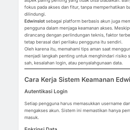
aspek paling penting yang tidak bisa diabaikan. B
fokus pada akses dan fitur, tanpa memperhatikan 
dilindungi.
Edwinslot
sebagai platform berbasis akun juga m
pengguna dalam menjaga keamanan akses. Meskipu
dirancang dengan perlindungan teknis, faktor ter
tetap berasal dari perilaku pengguna itu sendiri.
Oleh karena itu, memahami tips aman saat menggu
menjadi langkah penting untuk menghindari risiko s
sah, kesalahan login, atau penyalahgunaan data.
Cara Kerja Sistem Keamanan Edwi
Autentikasi Login
Setiap pengguna harus memasukkan username dan
mengakses akun. Sistem ini memastikan hanya pemi
masuk.
Enkripsi Data