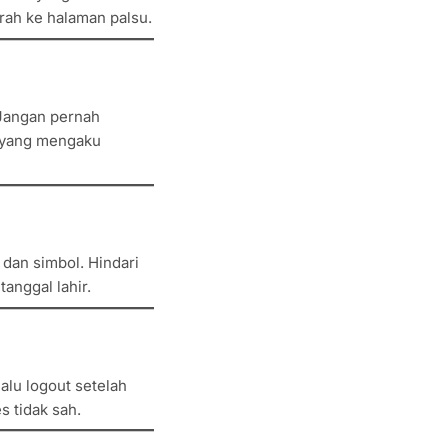
rah ke halaman palsu.
 Jangan pernah
 yang mengaku
 dan simbol. Hindari
anggal lahir.
alu logout setelah
 tidak sah.