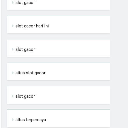
slot gacor
slot gacor hari ini
slot gacor
situs slot gacor
slot gacor
situs terpercaya