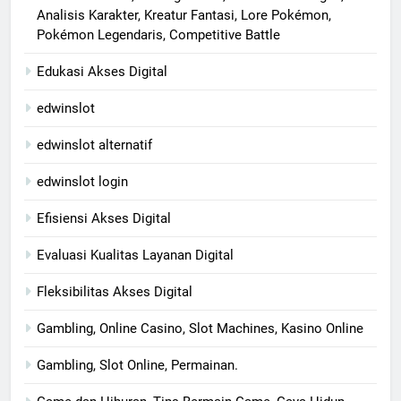
Analisis Karakter, Kreatur Fantasi, Lore Pokémon,
Pokémon Legendaris, Competitive Battle
Edukasi Akses Digital
edwinslot
edwinslot alternatif
edwinslot login
Efisiensi Akses Digital
Evaluasi Kualitas Layanan Digital
Fleksibilitas Akses Digital
Gambling, Online Casino, Slot Machines, Kasino Online
Gambling, Slot Online, Permainan.