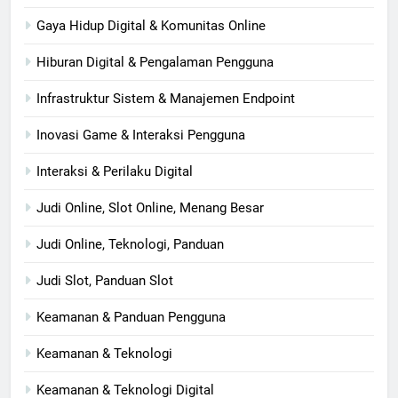
Gaya Hidup Digital & Komunitas Online
Hiburan Digital & Pengalaman Pengguna
Infrastruktur Sistem & Manajemen Endpoint
Inovasi Game & Interaksi Pengguna
Interaksi & Perilaku Digital
Judi Online, Slot Online, Menang Besar
Judi Online, Teknologi, Panduan
Judi Slot, Panduan Slot
Keamanan & Panduan Pengguna
Keamanan & Teknologi
Keamanan & Teknologi Digital