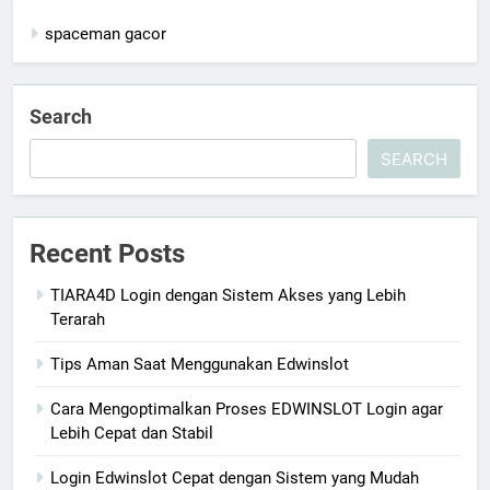
spaceman gacor
Search
SEARCH
Recent Posts
TIARA4D Login dengan Sistem Akses yang Lebih
Terarah
Tips Aman Saat Menggunakan Edwinslot
Cara Mengoptimalkan Proses EDWINSLOT Login agar
Lebih Cepat dan Stabil
Login Edwinslot Cepat dengan Sistem yang Mudah