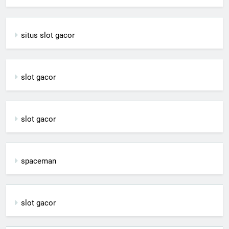
situs slot gacor
slot gacor
slot gacor
spaceman
slot gacor