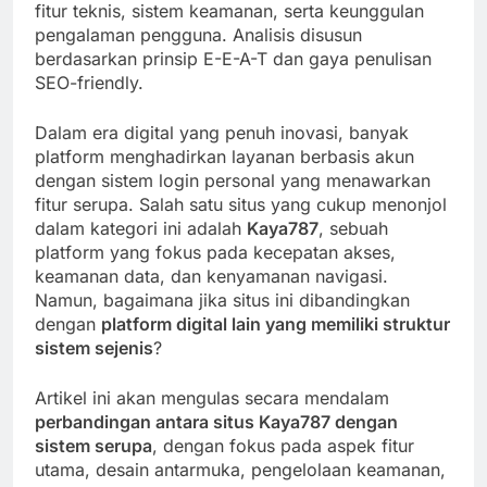
fitur teknis, sistem keamanan, serta keunggulan
pengalaman pengguna. Analisis disusun
berdasarkan prinsip E-E-A-T dan gaya penulisan
SEO-friendly.
Dalam era digital yang penuh inovasi, banyak
platform menghadirkan layanan berbasis akun
dengan sistem login personal yang menawarkan
fitur serupa. Salah satu situs yang cukup menonjol
dalam kategori ini adalah
Kaya787
, sebuah
platform yang fokus pada kecepatan akses,
keamanan data, dan kenyamanan navigasi.
Namun, bagaimana jika situs ini dibandingkan
dengan
platform digital lain yang memiliki struktur
sistem sejenis
?
Artikel ini akan mengulas secara mendalam
perbandingan antara situs Kaya787 dengan
sistem serupa
, dengan fokus pada aspek fitur
utama, desain antarmuka, pengelolaan keamanan,