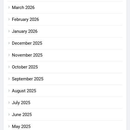
March 2026
February 2026
January 2026
December 2025
November 2025
October 2025
September 2025
August 2025
July 2025
June 2025
May 2025