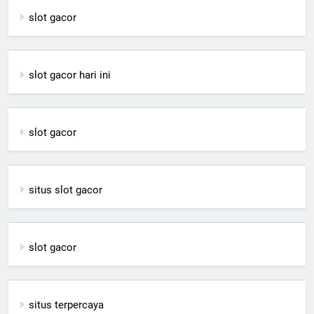
slot gacor
slot gacor hari ini
slot gacor
situs slot gacor
slot gacor
situs terpercaya