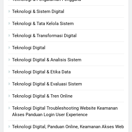
Teknologi & Sistem Digital
Teknologi & Tata Kelola Sistem
Teknologi & Transformasi Digital
Teknologi Digital
Teknologi Digital & Analisis Sistem
Teknologi Digital & Etika Data
Teknologi Digital & Evaluasi Sistem
Teknologi Digital & Tren Online
Teknologi Digital Troubleshooting Website Keamanan
Akses Panduan Login User Experience
Teknologi Digital, Panduan Online, Keamanan Akses Web