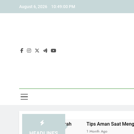
Skip
August 6, 2026
10:49:01 PM
to
content
Jan
Nikmati Ka
s yang Lebih Terarah
Tips Aman Saat Menggunakan Ed
1 Month Ago
HEADLINES