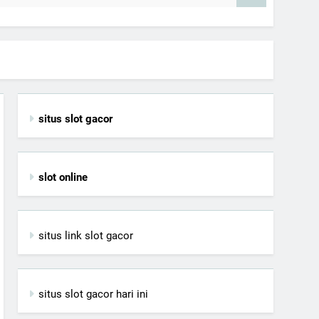
situs slot gacor
slot online
situs link slot gacor
situs slot gacor hari ini