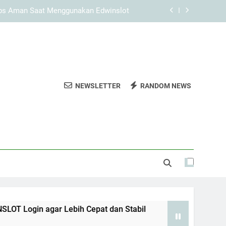
ps Aman Saat Menggunakan Edwinslot
T Login agar Lebih Cepat dan Stabil
nakan untuk Akses Akun Lebih Praktis
ngan Sistem Akses yang Lebih Terarah
NEWSLETTER
RANDOM NEWS
ps Aman Saat Menggunakan Edwinslot
T Login agar Lebih Cepat dan Stabil
nakan untuk Akses Akun Lebih Praktis
gar Lebih Cepat dan Stabil
Login Edwinslot Cepat den
2 Months Ago