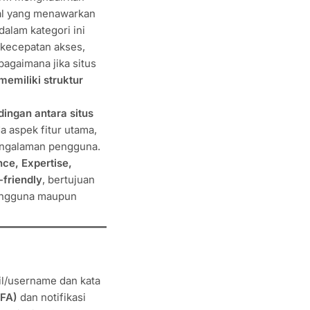
nal yang menawarkan
dalam kategori ini
 kecepatan akses,
agaimana jika situs
 memiliki struktur
ingan antara situs
a aspek fitur utama,
engalaman pengguna.
ce, Expertise,
friendly
, bertujuan
engguna maupun
l/username dan kata
2FA)
dan notifikasi