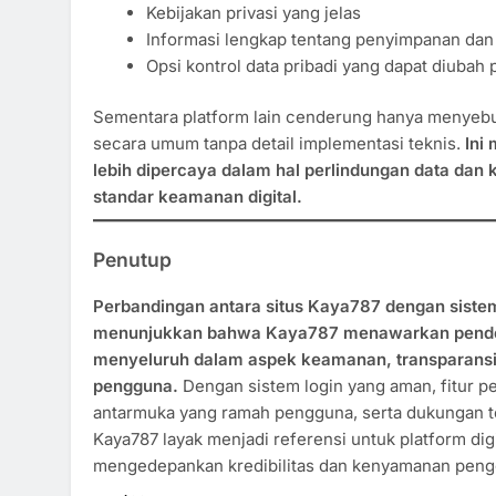
Kebijakan privasi yang jelas
Informasi lengkap tentang penyimpanan dan
Opsi kontrol data pribadi yang dapat diubah
Sementara platform lain cenderung hanya menyebu
secara umum tanpa detail implementasi teknis.
Ini
lebih dipercaya dalam hal perlindungan data dan
standar keamanan digital.
Penutup
Perbandingan antara situs Kaya787 dengan siste
menunjukkan bahwa Kaya787 menawarkan pende
menyeluruh dalam aspek keamanan, transparans
pengguna.
Dengan sistem login yang aman, fitur pe
antarmuka yang ramah pengguna, serta dukungan te
Kaya787 layak menjadi referensi untuk platform dig
mengedepankan kredibilitas dan kenyamanan peng