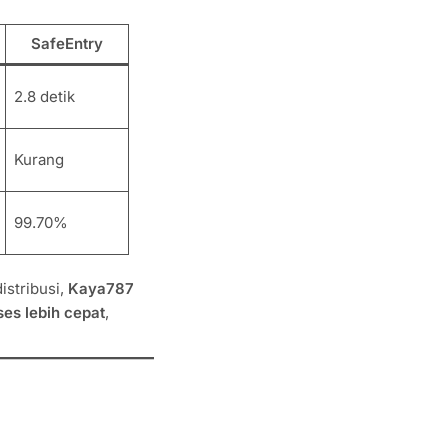
SafeEntry
2.8 detik
Kurang
99.70%
istribusi,
Kaya787
es lebih cepat
,