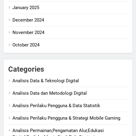
January 2025
December 2024
November 2024
October 2024
Categories
Analisis Data & Teknologi Digital
Analisis Data dan Metodologi Digital
Analisis Perilaku Pengguna & Data Statistik
Analisis Perilaku Pengguna & Strategi Mobile Gaming
Analisis Permainan,Pengamatan Alur,Edukasi