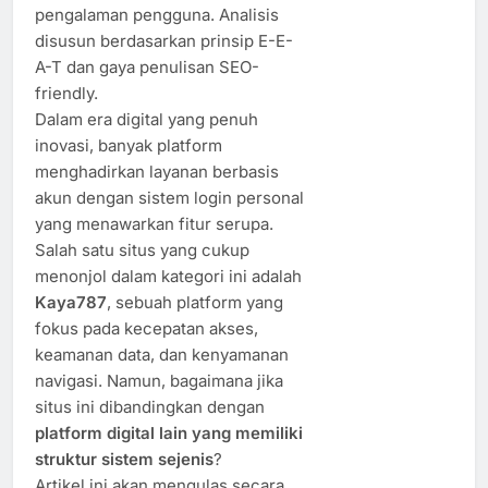
pengalaman pengguna. Analisis
disusun berdasarkan prinsip E-E-
A-T dan gaya penulisan SEO-
friendly.
Dalam era digital yang penuh
inovasi, banyak platform
menghadirkan layanan berbasis
akun dengan sistem login personal
yang menawarkan fitur serupa.
Salah satu situs yang cukup
menonjol dalam kategori ini adalah
Kaya787
, sebuah platform yang
fokus pada kecepatan akses,
keamanan data, dan kenyamanan
navigasi. Namun, bagaimana jika
situs ini dibandingkan dengan
platform digital lain yang memiliki
struktur sistem sejenis
?
Artikel ini akan mengulas secara