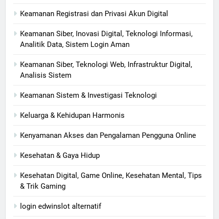
Keamanan Registrasi dan Privasi Akun Digital
Keamanan Siber, Inovasi Digital, Teknologi Informasi,
Analitik Data, Sistem Login Aman
Keamanan Siber, Teknologi Web, Infrastruktur Digital,
Analisis Sistem
Keamanan Sistem & Investigasi Teknologi
Keluarga & Kehidupan Harmonis
Kenyamanan Akses dan Pengalaman Pengguna Online
Kesehatan & Gaya Hidup
Kesehatan Digital, Game Online, Kesehatan Mental, Tips
& Trik Gaming
login edwinslot alternatif