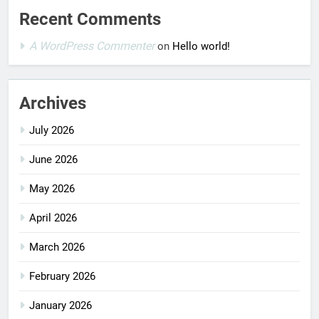
Recent Comments
A WordPress Commenter
on
Hello world!
Archives
July 2026
June 2026
May 2026
April 2026
March 2026
February 2026
January 2026