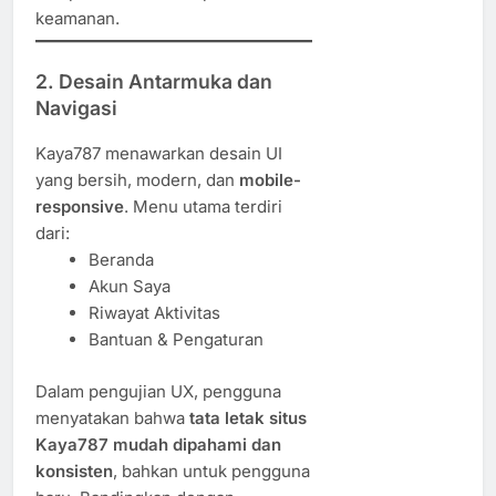
keamanan.
2. Desain Antarmuka dan
Navigasi
Kaya787 menawarkan desain UI
yang bersih, modern, dan
mobile-
responsive
. Menu utama terdiri
dari:
Beranda
Akun Saya
Riwayat Aktivitas
Bantuan & Pengaturan
Dalam pengujian UX, pengguna
menyatakan bahwa
tata letak situs
Kaya787 mudah dipahami dan
konsisten
, bahkan untuk pengguna