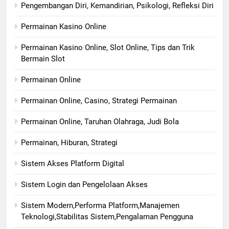
Pengembangan Diri, Kemandirian, Psikologi, Refleksi Diri
Permainan Kasino Online
Permainan Kasino Online, Slot Online, Tips dan Trik
Bermain Slot
Permainan Online
Permainan Online, Casino, Strategi Permainan
Permainan Online, Taruhan Olahraga, Judi Bola
Permainan, Hiburan, Strategi
Sistem Akses Platform Digital
Sistem Login dan Pengelolaan Akses
Sistem Modern,Performa Platform,Manajemen
Teknologi,Stabilitas Sistem,Pengalaman Pengguna