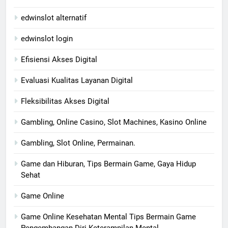
edwinslot alternatif
edwinslot login
Efisiensi Akses Digital
Evaluasi Kualitas Layanan Digital
Fleksibilitas Akses Digital
Gambling, Online Casino, Slot Machines, Kasino Online
Gambling, Slot Online, Permainan.
Game dan Hiburan, Tips Bermain Game, Gaya Hidup
Sehat
Game Online
Game Online Kesehatan Mental Tips Bermain Game
Pengembangan Diri Keterampilan Mental