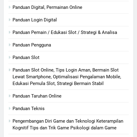
Panduan Digital, Permainan Online
Panduan Login Digital
Panduan Pemain / Edukasi Slot / Strategi & Analisa
Panduan Pengguna
Panduan Slot
Panduan Slot Online, Tips Login Aman, Bermain Slot
Lewat Smartphone, Optimalisasi Pengalaman Mobile,
Edukasi Pemula Slot, Strategi Bermain Stabil
Panduan Taruhan Online
Panduan Teknis
Pengembangan Diri Game dan Teknologi Keterampilan
Kognitif Tips dan Trik Game Psikologi dalam Game