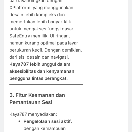
baru. Bandingkan dengan
XPlatform, yang menggunakan
desain lebih kompleks dan
memerlukan lebih banyak klik
untuk mengakses fungsi dasar.
SafeEntry memiliki UI ringan,
namun kurang optimal pada layar
berukuran kecil. Dengan demikian,
dari sisi desain dan navigasi,
Kaya787 lebih unggul dalam
aksesibilitas dan kenyamanan
pengguna lintas perangkat.
3. Fitur Keamanan dan
Pemantauan Sesi
Kaya787 menyediakan:
Pengelolaan sesi aktif
,
dengan kemampuan