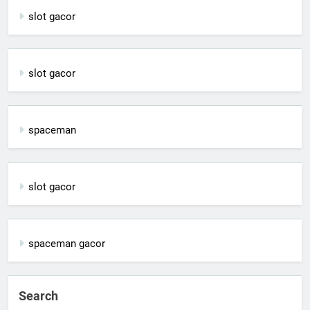
slot gacor
slot gacor
spaceman
slot gacor
spaceman gacor
Search