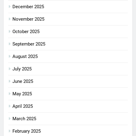
December 2025
November 2025
October 2025
September 2025
August 2025
July 2025
June 2025
May 2025
April 2025
March 2025
February 2025