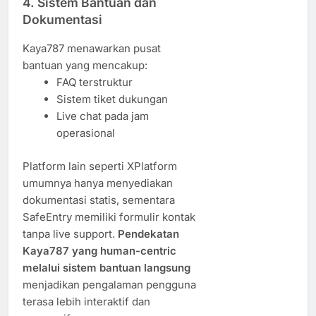
4. Sistem Bantuan dan
Dokumentasi
Kaya787 menawarkan pusat
bantuan yang mencakup:
FAQ terstruktur
Sistem tiket dukungan
Live chat pada jam
operasional
Platform lain seperti XPlatform
umumnya hanya menyediakan
dokumentasi statis, sementara
SafeEntry memiliki formulir kontak
tanpa live support.
Pendekatan
Kaya787 yang human-centric
melalui sistem bantuan langsung
menjadikan pengalaman pengguna
terasa lebih interaktif dan