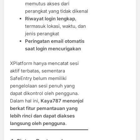
memutus akses dari
perangkat yang tidak dikenal
Riwayat login lengkap
,
termasuk lokasi, waktu, dan
jenis perangkat
Peringatan email otomatis
saat login mencurigakan
XPlatform hanya mencatat sesi
aktif terbatas, sementara
SafeEntry belum memiliki
pengelolaan sesi penuh yang
dapat dikontrol oleh pengguna.
Dalam hal ini,
Kaya787 menonjol
berkat fitur pemantauan yang
lebih rinci dan dapat diakses
langsung oleh pengguna
.