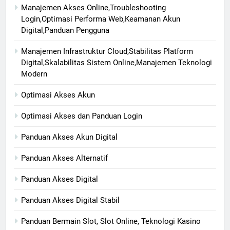
Manajemen Akses Online,Troubleshooting
Login,Optimasi Performa Web,Keamanan Akun
Digital,Panduan Pengguna
Manajemen Infrastruktur Cloud,Stabilitas Platform
Digital,Skalabilitas Sistem Online,Manajemen Teknologi
Modern
Optimasi Akses Akun
Optimasi Akses dan Panduan Login
Panduan Akses Akun Digital
Panduan Akses Alternatif
Panduan Akses Digital
Panduan Akses Digital Stabil
Panduan Bermain Slot, Slot Online, Teknologi Kasino