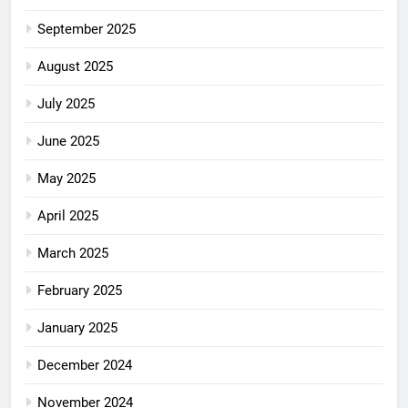
September 2025
August 2025
July 2025
June 2025
May 2025
April 2025
March 2025
February 2025
January 2025
December 2024
November 2024