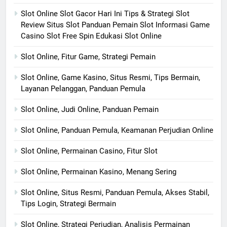
Slot Online Slot Gacor Hari Ini Tips & Strategi Slot
Review Situs Slot Panduan Pemain Slot Informasi Game
Casino Slot Free Spin Edukasi Slot Online
Slot Online, Fitur Game, Strategi Pemain
Slot Online, Game Kasino, Situs Resmi, Tips Bermain,
Layanan Pelanggan, Panduan Pemula
Slot Online, Judi Online, Panduan Pemain
Slot Online, Panduan Pemula, Keamanan Perjudian Online
Slot Online, Permainan Casino, Fitur Slot
Slot Online, Permainan Kasino, Menang Sering
Slot Online, Situs Resmi, Panduan Pemula, Akses Stabil,
Tips Login, Strategi Bermain
Slot Online, Strategi Perjudian, Analisis Permainan