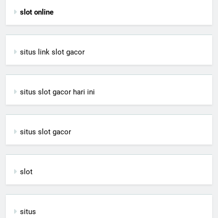
slot online
situs link slot gacor
situs slot gacor hari ini
situs slot gacor
slot
situs