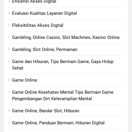
Efisiensi Akses Digital
Evaluasi Kualitas Layanan Digital
Fleksibilitas Akses Digital
Gambling, Online Casino, Slot Machines, Kasino Online
Gambling, Slot Online, Permainan.
Game dan Hiburan, Tips Bermain Game, Gaya Hidup
Sehat
Game Online
Game Online Kesehatan Mental Tips Bermain Game
Pengembangan Diri Keterampilan Mental
Game Online, Bandar Slot, Hiburan
Game Online, Panduan Bermain, Hiburan Digital