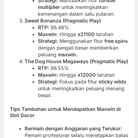
Strategi:
Manfaatkan fitur
tumble
multiplier
untuk meningkatkan
kemenangan dalam satu putaran.
Sweet Bonanza (Pragmatic Play)
RTP:
96.48%
Maxwin:
Hingga
x21100
taruhan
Strategi:
Menggunakan fitur
free spins
dengan pengali besar memberikan
peluang
maxwin
.
The Dog House Megaways (Pragmatic Play)
RTP:
96.55%
Maxwin:
Hingga
x12000
taruhan
Strategi:
Fokus pada fitur
sticky wilds
untuk meningkatkan peluang menang
besar.
Tips Tambahan untuk Mendapatkan Maxwin di
Slot Gacor
Bermain dengan Anggaran yang Terukur:
Pemain profesional selalu menetapkan batas