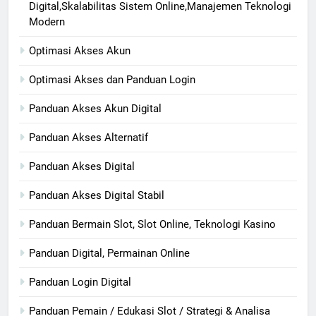
Digital,Skalabilitas Sistem Online,Manajemen Teknologi
Modern
Optimasi Akses Akun
Optimasi Akses dan Panduan Login
Panduan Akses Akun Digital
Panduan Akses Alternatif
Panduan Akses Digital
Panduan Akses Digital Stabil
Panduan Bermain Slot, Slot Online, Teknologi Kasino
Panduan Digital, Permainan Online
Panduan Login Digital
Panduan Pemain / Edukasi Slot / Strategi & Analisa