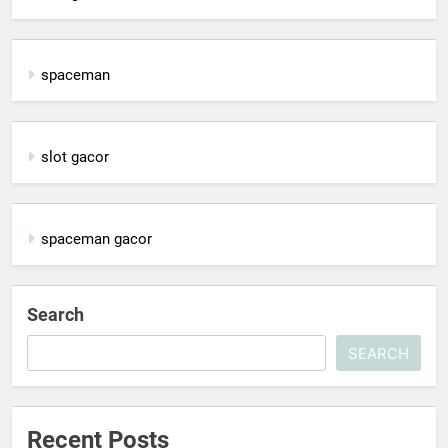
spaceman
slot gacor
spaceman gacor
Search
SEARCH
Recent Posts