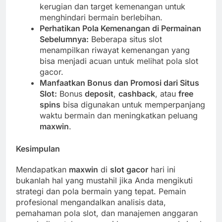
kerugian dan target kemenangan untuk
menghindari bermain berlebihan.
Perhatikan Pola Kemenangan di Permainan
Sebelumnya:
Beberapa situs slot
menampilkan riwayat kemenangan yang
bisa menjadi acuan untuk melihat pola slot
gacor.
Manfaatkan Bonus dan Promosi dari Situs
Slot:
Bonus
deposit
,
cashback
, atau
free
spins
bisa digunakan untuk memperpanjang
waktu bermain dan meningkatkan peluang
maxwin
.
Kesimpulan
Mendapatkan
maxwin
di
slot gacor
hari ini
bukanlah hal yang mustahil jika Anda mengikuti
strategi dan pola bermain yang tepat. Pemain
profesional mengandalkan analisis data,
pemahaman pola slot, dan manajemen anggaran