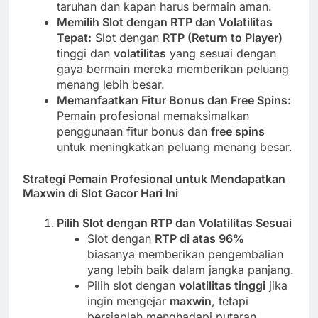
taruhan dan kapan harus bermain aman.
Memilih Slot dengan RTP dan Volatilitas
Tepat:
Slot dengan
RTP (Return to Player)
tinggi dan
volatilitas
yang sesuai dengan
gaya bermain mereka memberikan peluang
menang lebih besar.
Memanfaatkan Fitur Bonus dan Free Spins:
Pemain profesional memaksimalkan
penggunaan fitur bonus dan
free spins
untuk meningkatkan peluang menang besar.
Strategi Pemain Profesional untuk Mendapatkan
Maxwin di Slot Gacor Hari Ini
Pilih Slot dengan RTP dan Volatilitas Sesuai
Slot dengan
RTP di atas 96%
biasanya memberikan pengembalian
yang lebih baik dalam jangka panjang.
Pilih slot dengan
volatilitas tinggi
jika
ingin mengejar
maxwin
, tetapi
bersiaplah menghadapi putaran