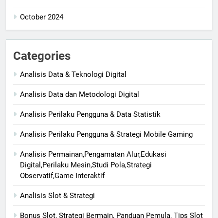
October 2024
Categories
Analisis Data & Teknologi Digital
Analisis Data dan Metodologi Digital
Analisis Perilaku Pengguna & Data Statistik
Analisis Perilaku Pengguna & Strategi Mobile Gaming
Analisis Permainan,Pengamatan Alur,Edukasi
Digital,Perilaku Mesin,Studi Pola,Strategi
Observatif,Game Interaktif
Analisis Slot & Strategi
Bonus Slot, Strategi Bermain, Panduan Pemula, Tips Slot