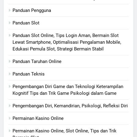
Panduan Pengguna
Panduan Slot
Panduan Slot Online, Tips Login Aman, Bermain Slot
Lewat Smartphone, Optimalisasi Pengalaman Mobile,
Edukasi Pemula Slot, Strategi Bermain Stabil
Panduan Taruhan Online
Panduan Teknis
Pengembangan Diri Game dan Teknologi Keterampilan
Kognitif Tips dan Trik Game Psikologi dalam Game
Pengembangan Diri, Kemandirian, Psikologi, Refleksi Diri
Permainan Kasino Online
Permainan Kasino Online, Slot Online, Tips dan Trik