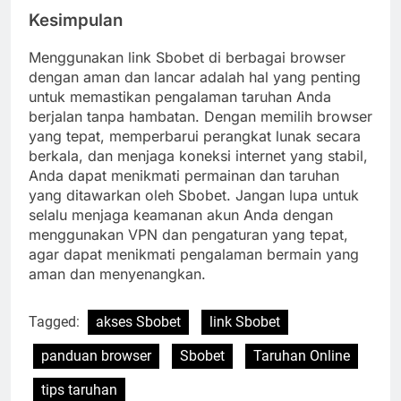
Kesimpulan
Menggunakan link Sbobet di berbagai browser
dengan aman dan lancar adalah hal yang penting
untuk memastikan pengalaman taruhan Anda
berjalan tanpa hambatan. Dengan memilih browser
yang tepat, memperbarui perangkat lunak secara
berkala, dan menjaga koneksi internet yang stabil,
Anda dapat menikmati permainan dan taruhan
yang ditawarkan oleh Sbobet. Jangan lupa untuk
selalu menjaga keamanan akun Anda dengan
menggunakan VPN dan pengaturan yang tepat,
agar dapat menikmati pengalaman bermain yang
aman dan menyenangkan.
Tagged:
akses Sbobet
link Sbobet
panduan browser
Sbobet
Taruhan Online
tips taruhan