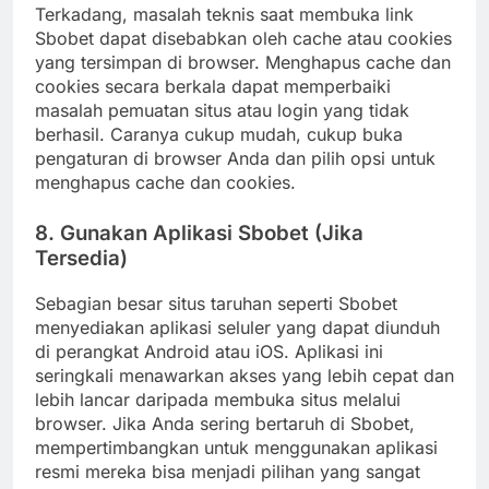
Terkadang, masalah teknis saat membuka link
Sbobet dapat disebabkan oleh cache atau cookies
yang tersimpan di browser. Menghapus cache dan
cookies secara berkala dapat memperbaiki
masalah pemuatan situs atau login yang tidak
berhasil. Caranya cukup mudah, cukup buka
pengaturan di browser Anda dan pilih opsi untuk
menghapus cache dan cookies.
8.
Gunakan Aplikasi Sbobet (Jika
Tersedia)
Sebagian besar situs taruhan seperti Sbobet
menyediakan aplikasi seluler yang dapat diunduh
di perangkat Android atau iOS. Aplikasi ini
seringkali menawarkan akses yang lebih cepat dan
lebih lancar daripada membuka situs melalui
browser. Jika Anda sering bertaruh di Sbobet,
mempertimbangkan untuk menggunakan aplikasi
resmi mereka bisa menjadi pilihan yang sangat