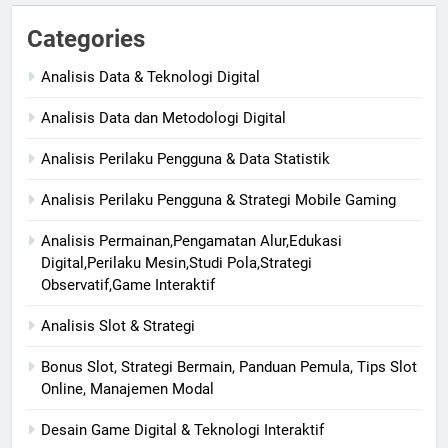
Categories
Analisis Data & Teknologi Digital
Analisis Data dan Metodologi Digital
Analisis Perilaku Pengguna & Data Statistik
Analisis Perilaku Pengguna & Strategi Mobile Gaming
Analisis Permainan,Pengamatan Alur,Edukasi
Digital,Perilaku Mesin,Studi Pola,Strategi
Observatif,Game Interaktif
Analisis Slot & Strategi
Bonus Slot, Strategi Bermain, Panduan Pemula, Tips Slot
Online, Manajemen Modal
Desain Game Digital & Teknologi Interaktif