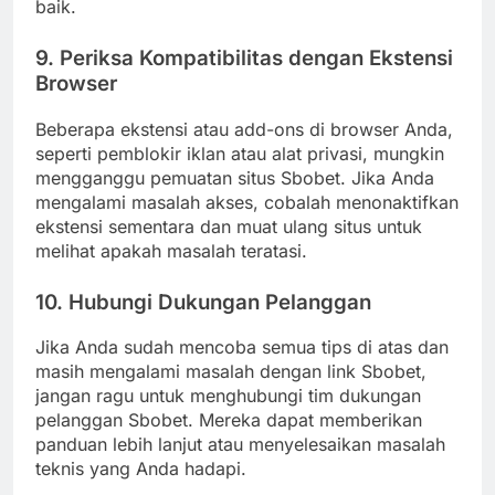
baik.
9.
Periksa Kompatibilitas dengan Ekstensi
Browser
Beberapa ekstensi atau add-ons di browser Anda,
seperti pemblokir iklan atau alat privasi, mungkin
mengganggu pemuatan situs Sbobet. Jika Anda
mengalami masalah akses, cobalah menonaktifkan
ekstensi sementara dan muat ulang situs untuk
melihat apakah masalah teratasi.
10.
Hubungi Dukungan Pelanggan
Jika Anda sudah mencoba semua tips di atas dan
masih mengalami masalah dengan link Sbobet,
jangan ragu untuk menghubungi tim dukungan
pelanggan Sbobet. Mereka dapat memberikan
panduan lebih lanjut atau menyelesaikan masalah
teknis yang Anda hadapi.