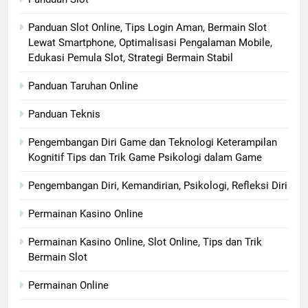
Panduan Slot Online, Tips Login Aman, Bermain Slot
Lewat Smartphone, Optimalisasi Pengalaman Mobile,
Edukasi Pemula Slot, Strategi Bermain Stabil
Panduan Taruhan Online
Panduan Teknis
Pengembangan Diri Game dan Teknologi Keterampilan
Kognitif Tips dan Trik Game Psikologi dalam Game
Pengembangan Diri, Kemandirian, Psikologi, Refleksi Diri
Permainan Kasino Online
Permainan Kasino Online, Slot Online, Tips dan Trik
Bermain Slot
Permainan Online