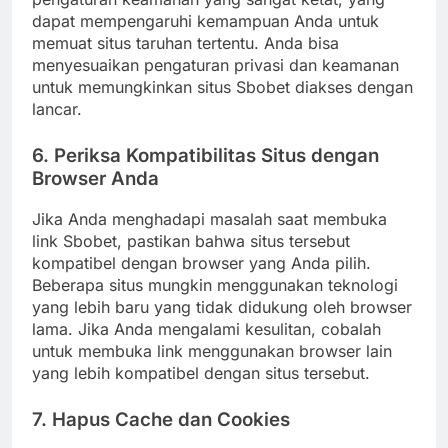
dapat mempengaruhi kemampuan Anda untuk
memuat situs taruhan tertentu. Anda bisa
menyesuaikan pengaturan privasi dan keamanan
untuk memungkinkan situs Sbobet diakses dengan
lancar.
6.
Periksa Kompatibilitas Situs dengan
Browser Anda
Jika Anda menghadapi masalah saat membuka
link Sbobet, pastikan bahwa situs tersebut
kompatibel dengan browser yang Anda pilih.
Beberapa situs mungkin menggunakan teknologi
yang lebih baru yang tidak didukung oleh browser
lama. Jika Anda mengalami kesulitan, cobalah
untuk membuka link menggunakan browser lain
yang lebih kompatibel dengan situs tersebut.
7.
Hapus Cache dan Cookies