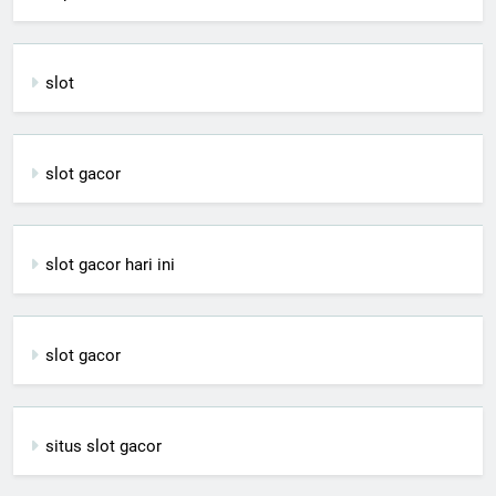
slot
slot gacor
slot gacor hari ini
slot gacor
situs slot gacor