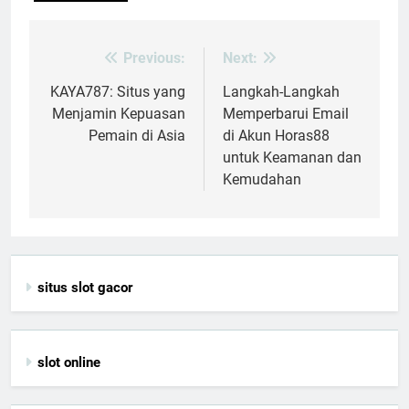
Previous:
Next:
Post
navigation
KAYA787: Situs yang
Langkah-Langkah
Menjamin Kepuasan
Memperbarui Email
Pemain di Asia
di Akun Horas88
untuk Keamanan dan
Kemudahan
situs slot gacor
slot online