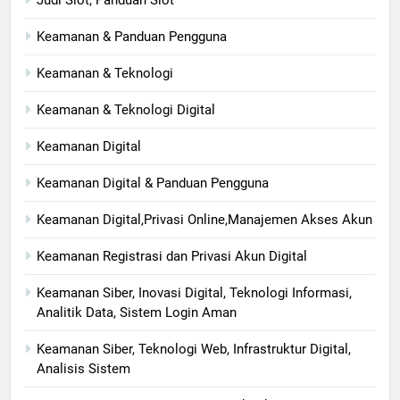
Judi Slot, Panduan Slot
Keamanan & Panduan Pengguna
Keamanan & Teknologi
Keamanan & Teknologi Digital
Keamanan Digital
Keamanan Digital & Panduan Pengguna
Keamanan Digital,Privasi Online,Manajemen Akses Akun
Keamanan Registrasi dan Privasi Akun Digital
Keamanan Siber, Inovasi Digital, Teknologi Informasi,
Analitik Data, Sistem Login Aman
Keamanan Siber, Teknologi Web, Infrastruktur Digital,
Analisis Sistem