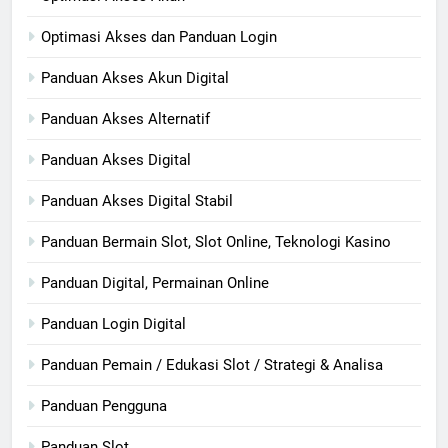
Optimasi Akses dan Panduan Login
Panduan Akses Akun Digital
Panduan Akses Alternatif
Panduan Akses Digital
Panduan Akses Digital Stabil
Panduan Bermain Slot, Slot Online, Teknologi Kasino
Panduan Digital, Permainan Online
Panduan Login Digital
Panduan Pemain / Edukasi Slot / Strategi & Analisa
Panduan Pengguna
Panduan Slot