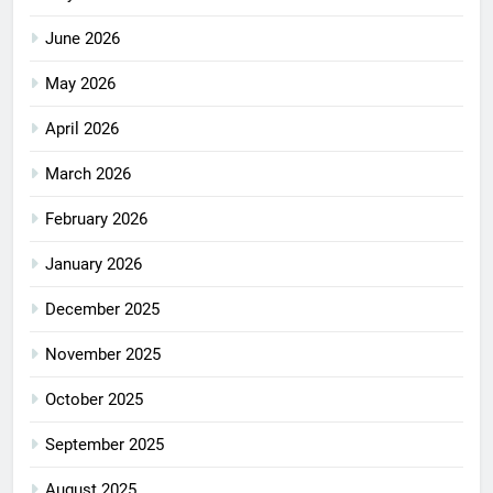
June 2026
May 2026
April 2026
March 2026
February 2026
January 2026
December 2025
November 2025
October 2025
September 2025
August 2025