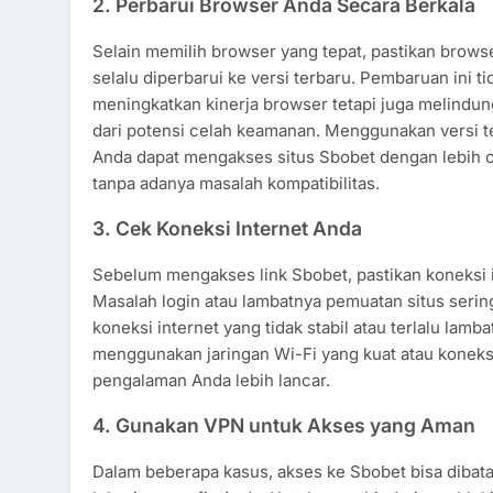
2.
Perbarui Browser Anda Secara Berkala
Selain memilih browser yang tepat, pastikan brow
selalu diperbarui ke versi terbaru. Pembaruan ini 
meningkatkan kinerja browser tetapi juga melindun
dari potensi celah keamanan. Menggunakan versi 
Anda dapat mengakses situs Sbobet dengan lebih c
tanpa adanya masalah kompatibilitas.
3.
Cek Koneksi Internet Anda
Sebelum mengakses link Sbobet, pastikan koneksi i
Masalah login atau lambatnya pemuatan situs serin
koneksi internet yang tidak stabil atau terlalu lamb
menggunakan jaringan Wi-Fi yang kuat atau koneksi
pengalaman Anda lebih lancar.
4.
Gunakan VPN untuk Akses yang Aman
Dalam beberapa kasus, akses ke Sbobet bisa dibata