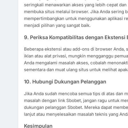
seringkali menawarkan akses yang lebih cepat dan 
membuka situs melalui browser. Jika Anda sering b
mempertimbangkan untuk menggunakan aplikasi re
menjadi pilihan yang sangat baik.
9.
Periksa Kompatibilitas dengan Ekstensi
Beberapa ekstensi atau add-ons di browser Anda, s
iklan atau alat privasi, mungkin mengganggu pemua
Anda mengalami masalah akses, cobalah menonakti
sementara dan muat ulang situs untuk melihat apaka
10.
Hubungi Dukungan Pelanggan
Jika Anda sudah mencoba semua tips di atas dan 
masalah dengan link Sbobet, jangan ragu untuk me
dukungan pelanggan Sbobet. Mereka dapat member
lanjut atau menyelesaikan masalah teknis yang And
Kesimpulan