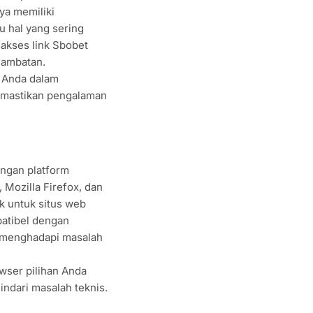
ya memiliki
 hal yang sering
akses link Sbobet
hambatan.
u Anda dalam
emastikan pengalaman
engan platform
Mozilla Firefox, dan
k untuk situs web
atibel dengan
 menghadapi masalah
wser pilihan Anda
ndari masalah teknis.