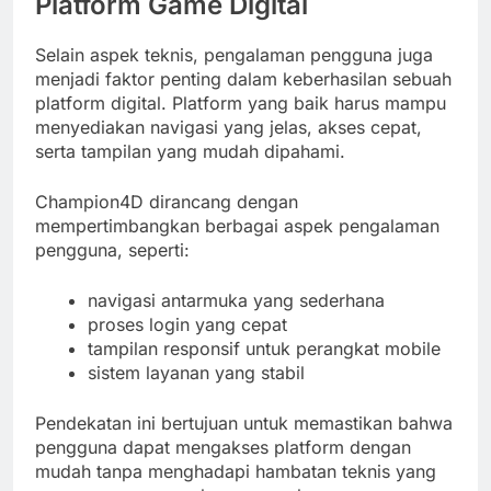
Platform Game Digital
Selain aspek teknis, pengalaman pengguna juga
menjadi faktor penting dalam keberhasilan sebuah
platform digital. Platform yang baik harus mampu
menyediakan navigasi yang jelas, akses cepat,
serta tampilan yang mudah dipahami.
Champion4D dirancang dengan
mempertimbangkan berbagai aspek pengalaman
pengguna, seperti:
navigasi antarmuka yang sederhana
proses login yang cepat
tampilan responsif untuk perangkat mobile
sistem layanan yang stabil
Pendekatan ini bertujuan untuk memastikan bahwa
pengguna dapat mengakses platform dengan
mudah tanpa menghadapi hambatan teknis yang