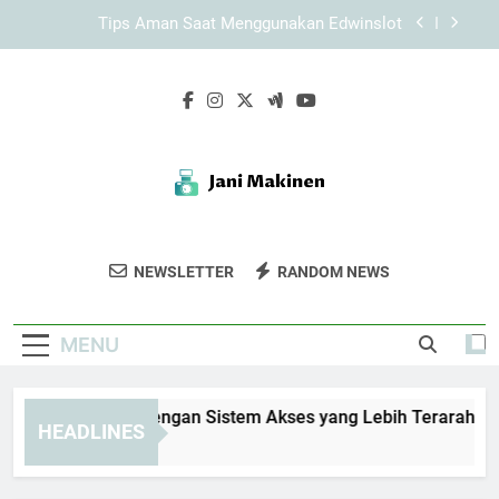
Skip
Cara Mengoptimalkan Proses EDWINSLOT Login
to
agar Lebih Cepat dan Stabil
content
Login Edwinslot Cepat dengan Sistem yang
Mudah Digunakan untuk Akses Akun Lebih
Praktis
TIARA4D Login dengan Sistem Akses yang Lebih
Terarah
Tips Aman Saat Menggunakan Edwinslot
Cara Mengoptimalkan Proses EDWINSLOT Login
agar Lebih Cepat dan Stabil
Jani Makinen
Nikmati Karya Fotografi Kreatif Dan
Login Edwinslot Cepat dengan Sistem yang
NEWSLETTER
RANDOM NEWS
Mudah Digunakan untuk Akses Akun Lebih
Inspiratif Dari Jani Makinen.
Praktis
MENU
ARA4D Login dengan Sistem Akses yang Lebih Terarah
HEADLINES
Month Ago