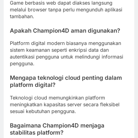
Game berbasis web dapat diakses langsung
melalui browser tanpa perlu mengunduh aplikasi
tambahan.
Apakah Champion4D aman digunakan?
Platform digital modern biasanya menggunakan
sistem keamanan seperti enkripsi data dan
autentikasi pengguna untuk melindungi informasi
pengguna.
Mengapa teknologi cloud penting dalam
platform digital?
Teknologi cloud memungkinkan platform
meningkatkan kapasitas server secara fleksibel
sesuai kebutuhan pengguna.
Bagaimana Champion4D menjaga
stabilitas platform?