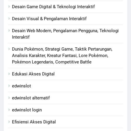
Desain Game Digital & Teknologi Interaktif
Desain Visual & Pengalaman Interaktif
Desain Web Modern, Pengalaman Pengguna, Teknologi
Interaktif
Dunia Pokémon, Strategi Game, Taktik Pertarungan,
Analisis Karakter, Kreatur Fantasi, Lore Pokémon,
Pokémon Legendaris, Competitive Battle
Edukasi Akses Digital
edwinslot
edwinslot alternatif
edwinslot login
Efisiensi Akses Digital