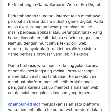
Perkembangan Game Berbasis Web di Era Digital
Perkembangan teknologi internet telah membawa
perubahan besar dalam industri game digital. Pada
masa awal, sebagian besar permainan online
masih berbasis aplikasi atau perangkat lunak yang
harus diunduh terlebih dahulu sebelum digunakan.
Namun, dengan munculnya teknologi web
modern, banyak platform kini beralih ke sistem
game berbasis browser yang lebih fleksibel.
Game berbasis web memiliki keunggulan karena
dapat diakses langsung melalui browser tanpa
memerlukan instalasi tambahan. Pendekatan ini
membuat platform menjadi lebih praktis bagi
pengguna karena cukup membuka halaman web
untuk mulai mengakses layanan yang tersedia.
champion4d slot
merupakan salah satu platform
yang memanfaatkan teknologi web modern dalam