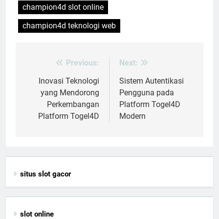
champion4d slot online
champion4d teknologi web
Previous:
Next:
Post
navigation
Inovasi Teknologi
Sistem Autentikasi
yang Mendorong
Pengguna pada
Perkembangan
Platform Togel4D
Platform Togel4D
Modern
situs slot gacor
slot online