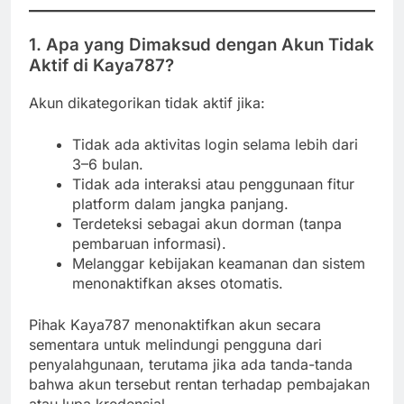
1. Apa yang Dimaksud dengan Akun Tidak
Aktif di Kaya787?
Akun dikategorikan tidak aktif jika:
Tidak ada aktivitas login selama lebih dari
3–6 bulan.
Tidak ada interaksi atau penggunaan fitur
platform dalam jangka panjang.
Terdeteksi sebagai akun dorman (tanpa
pembaruan informasi).
Melanggar kebijakan keamanan dan sistem
menonaktifkan akses otomatis.
Pihak Kaya787 menonaktifkan akun secara
sementara untuk melindungi pengguna dari
penyalahgunaan, terutama jika ada tanda-tanda
bahwa akun tersebut rentan terhadap pembajakan
atau lupa kredensial.