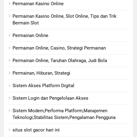
Permainan Kasino Online
Permainan Kasino Online, Slot Online, Tips dan Trik
Bermain Slot
Permainan Online
Permainan Online, Casino, Strategi Permainan
Permainan Online, Taruhan Olahraga, Judi Bola
Permainan, Hiburan, Strategi
Sistem Akses Platform Digital
Sistem Login dan Pengelolaan Akses
Sistem Modern,Performa Platform,Manajemen
Teknologi,Stabilitas Sistem,Pengalaman Pengguna
situs slot gacor hari ini