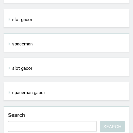
slot gacor
spaceman
slot gacor
spaceman gacor
Search
SEARCH