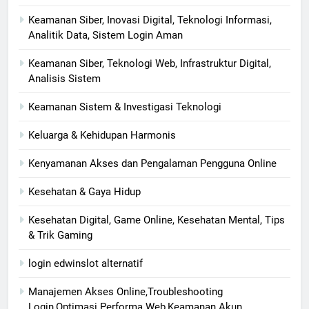
Keamanan Siber, Inovasi Digital, Teknologi Informasi,
Analitik Data, Sistem Login Aman
Keamanan Siber, Teknologi Web, Infrastruktur Digital,
Analisis Sistem
Keamanan Sistem & Investigasi Teknologi
Keluarga & Kehidupan Harmonis
Kenyamanan Akses dan Pengalaman Pengguna Online
Kesehatan & Gaya Hidup
Kesehatan Digital, Game Online, Kesehatan Mental, Tips
& Trik Gaming
login edwinslot alternatif
Manajemen Akses Online,Troubleshooting
Login,Optimasi Performa Web,Keamanan Akun