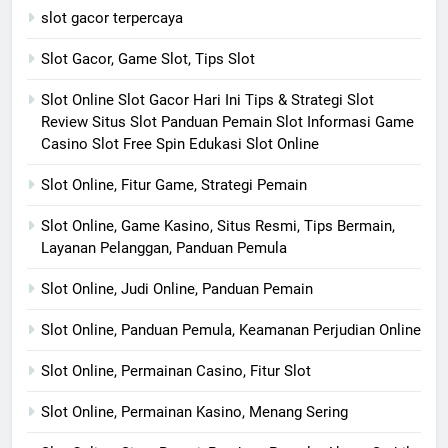
slot gacor terpercaya
Slot Gacor, Game Slot, Tips Slot
Slot Online Slot Gacor Hari Ini Tips & Strategi Slot
Review Situs Slot Panduan Pemain Slot Informasi Game
Casino Slot Free Spin Edukasi Slot Online
Slot Online, Fitur Game, Strategi Pemain
Slot Online, Game Kasino, Situs Resmi, Tips Bermain,
Layanan Pelanggan, Panduan Pemula
Slot Online, Judi Online, Panduan Pemain
Slot Online, Panduan Pemula, Keamanan Perjudian Online
Slot Online, Permainan Casino, Fitur Slot
Slot Online, Permainan Kasino, Menang Sering