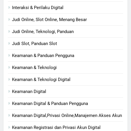
Interaksi & Perilaku Digital
Judi Online, Slot Online, Menang Besar
Judi Online, Teknologi, Panduan
Judi Slot, Panduan Slot
Keamanan & Panduan Pengguna
Keamanan & Teknologi
Keamanan & Teknologi Digital
Keamanan Digital
Keamanan Digital & Panduan Pengguna
Keamanan Digital,Privasi Online,Manajemen Akses Akun
Keamanan Registrasi dan Privasi Akun Digital