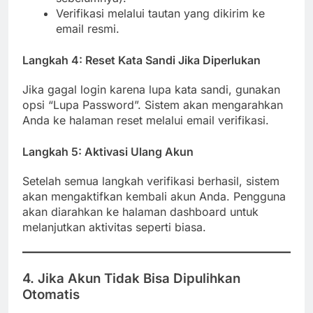
Verifikasi melalui tautan yang dikirim ke
email resmi.
Langkah 4: Reset Kata Sandi Jika Diperlukan
Jika gagal login karena lupa kata sandi, gunakan
opsi “Lupa Password”. Sistem akan mengarahkan
Anda ke halaman reset melalui email verifikasi.
Langkah 5: Aktivasi Ulang Akun
Setelah semua langkah verifikasi berhasil, sistem
akan mengaktifkan kembali akun Anda. Pengguna
akan diarahkan ke halaman dashboard untuk
melanjutkan aktivitas seperti biasa.
4. Jika Akun Tidak Bisa Dipulihkan
Otomatis