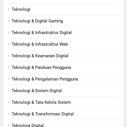
Teknologi
Teknologi & Digital Gaming
Teknologi & Infrastruktur Digital
Teknologi & Infrastruktur Web
Teknologi & Keamanan Digital
Teknologi & Panduan Pengguna
Teknologi & Pengalaman Pengguna
Teknologi & Sistem Digital
Teknologi & Tata Kelola Sistem
Teknologi & Transformasi Digital
Teknologi Digital