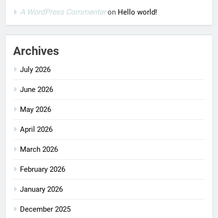
A WordPress Commenter
on
Hello world!
Archives
July 2026
June 2026
May 2026
April 2026
March 2026
February 2026
January 2026
December 2025