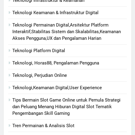
Teknologi Infrastruktur & Keamanan
Teknologi Keamanan & Infrastruktur Digital
Teknologi Permainan Digital,Arsitektur Platform
Interaktif,Stabilitas Sistem dan Skalabilitas,Keamanan
Akses Pengguna,UX dan Pengalaman Harian
Teknologi Platform Digital
Teknologi, Horas88, Pengalaman Pengguna
Teknologi, Perjudian Online
Teknologi,Keamanan Digital,User Experience
Tips Bermain Slot Game Online untuk Pemula Strategi
dan Peluang Menang Hiburan Digital Slot Tematik
Pengembangan Skill Gaming
Tren Permainan & Analisis Slot