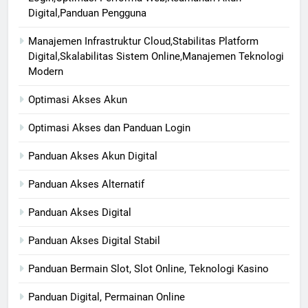
Digital,Panduan Pengguna
Manajemen Infrastruktur Cloud,Stabilitas Platform
Digital,Skalabilitas Sistem Online,Manajemen Teknologi
Modern
Optimasi Akses Akun
Optimasi Akses dan Panduan Login
Panduan Akses Akun Digital
Panduan Akses Alternatif
Panduan Akses Digital
Panduan Akses Digital Stabil
Panduan Bermain Slot, Slot Online, Teknologi Kasino
Panduan Digital, Permainan Online