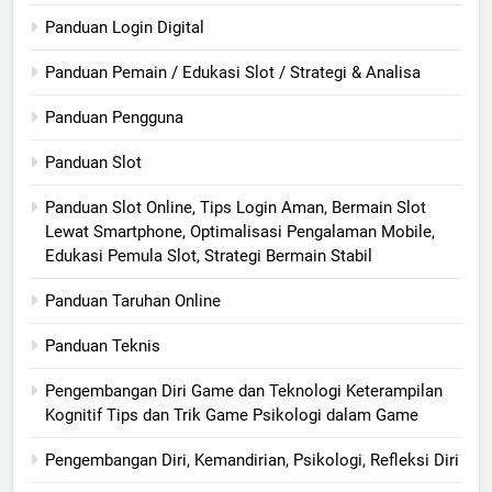
Panduan Login Digital
Panduan Pemain / Edukasi Slot / Strategi & Analisa
Panduan Pengguna
Panduan Slot
Panduan Slot Online, Tips Login Aman, Bermain Slot
Lewat Smartphone, Optimalisasi Pengalaman Mobile,
Edukasi Pemula Slot, Strategi Bermain Stabil
Panduan Taruhan Online
Panduan Teknis
Pengembangan Diri Game dan Teknologi Keterampilan
Kognitif Tips dan Trik Game Psikologi dalam Game
Pengembangan Diri, Kemandirian, Psikologi, Refleksi Diri