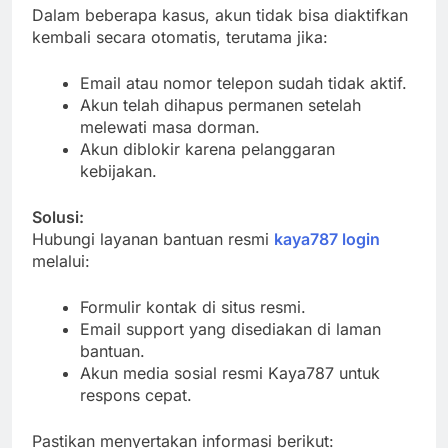
Dalam beberapa kasus, akun tidak bisa diaktifkan
kembali secara otomatis, terutama jika:
Email atau nomor telepon sudah tidak aktif.
Akun telah dihapus permanen setelah
melewati masa dorman.
Akun diblokir karena pelanggaran
kebijakan.
Solusi:
Hubungi layanan bantuan resmi
kaya787 login
melalui:
Formulir kontak di situs resmi.
Email support yang disediakan di laman
bantuan.
Akun media sosial resmi Kaya787 untuk
respons cepat.
Pastikan menyertakan informasi berikut: