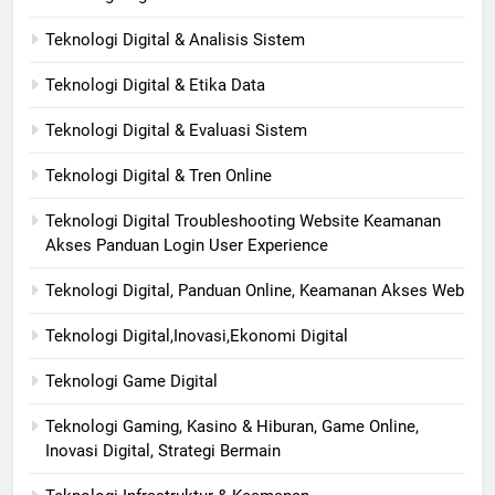
Teknologi Digital & Analisis Sistem
Teknologi Digital & Etika Data
Teknologi Digital & Evaluasi Sistem
Teknologi Digital & Tren Online
Teknologi Digital Troubleshooting Website Keamanan
Akses Panduan Login User Experience
Teknologi Digital, Panduan Online, Keamanan Akses Web
Teknologi Digital,Inovasi,Ekonomi Digital
Teknologi Game Digital
Teknologi Gaming, Kasino & Hiburan, Game Online,
Inovasi Digital, Strategi Bermain