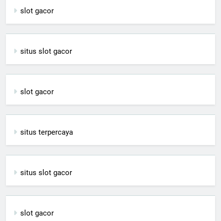
slot gacor
situs slot gacor
slot gacor
situs terpercaya
situs slot gacor
slot gacor