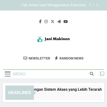
Skip
Cara Mengoptimalkan Proses EDWINSLOT Login
to
agar Lebih Cepat dan Stabil
content
Login Edwinslot Cepat dengan Sistem yang
Mudah Digunakan untuk Akses Akun Lebih
Praktis
TIARA4D Login dengan Sistem Akses yang Lebih
Terarah
Tips Aman Saat Menggunakan Edwinslot
Cara Mengoptimalkan Proses EDWINSLOT Login
agar Lebih Cepat dan Stabil
Jani Makinen
Nikmati Karya Fotografi Kreatif Dan
Login Edwinslot Cepat dengan Sistem yang
NEWSLETTER
RANDOM NEWS
Mudah Digunakan untuk Akses Akun Lebih
Inspiratif Dari Jani Makinen.
Praktis
MENU
ARA4D Login dengan Sistem Akses yang Lebih Terarah
HEADLINES
Month Ago