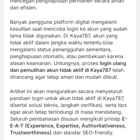
mencegah penghapusan permanen secara aman
dan efisien.
Banyak pengguna platform digital mengalami
kesulitan saat mencoba login ke akun yang sudah
lama tidak digunakan. Di Kaya787, akun yang
tidak aktif dalam jangka waktu tertentu bisa
mengalami status penangguhan sementara,
penghapusan otomatis, atau pembekuan karena
alasan keamanan. Untungnya, proses
login ulang
dan pemulihan akun tidak aktif di Kaya787
telah
dirancang agar tetap aman dan mudah diikuti.
Artikel ini akan menguraikan secara menyeluruh
panduan login untuk akun tidak aktif di Kaya787,
disertai solusi teknis, langkah verifikasi, serta tips
agar akun tetap terlindungi di masa mendatang.
Seluruh pembahasan disusun mengikuti prinsip
E-
E-A-T (Experience, Expertise, Authoritativeness,
Trustworthiness)
dan standar SEO-friendly.