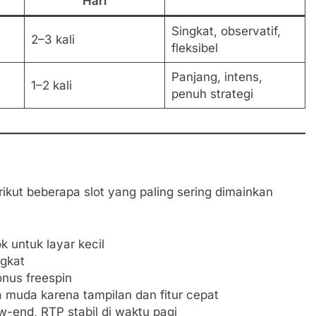
Hari
Singkat, observatif,
2–3 kali
fleksibel
Panjang, intens,
1–2 kali
penuh strategi
ikut beberapa slot yang paling sering dimainkan
 untuk layar kecil
ngkat
onus freespin
muda karena tampilan dan fitur cepat
w-end, RTP stabil di waktu pagi