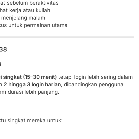
at sebelum beraktivitas
hat kerja atau kuliah
an menjelang malam
kus untuk permainan utama
138
g
i singkat (15–30 menit)
tetapi login lebih sering dalam
an
2 hingga 3 login harian
, dibandingkan pengguna
am durasi lebih panjang.
u singkat mereka untuk: