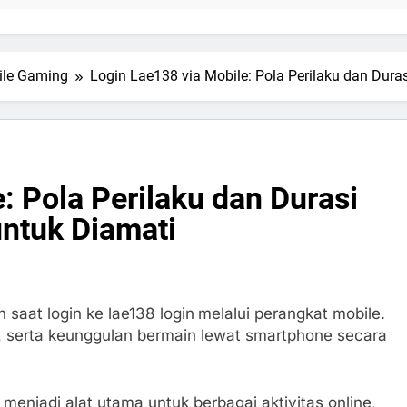
bile Gaming
Login Lae138 via Mobile: Pola Perilaku dan Dura
: Pola Perilaku dan Durasi
ntuk Diamati
 saat login ke lae138 login
melalui perangkat mobile.
n, serta keunggulan bermain lewat smartphone secara
menjadi alat utama untuk berbagai aktivitas online,