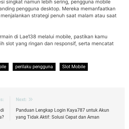
i singkat namun lebih sering, pengguna mobile
banding pengguna desktop. Mereka memanfaatkan
u menjalankan strategi penuh saat malam atau saat
main di Lae138 melalui mobile, pastikan kamu
h slot yang ringan dan responsif, serta mencatat
ile
perilaku pengguna
Slot Mobile
s:
Next:
di
Panduan Lengkap Login Kaya787 untuk Akun
a?
yang Tidak Aktif: Solusi Cepat dan Aman