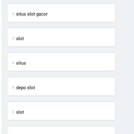
situs slot gacor
slot
situs
depo slot
slot