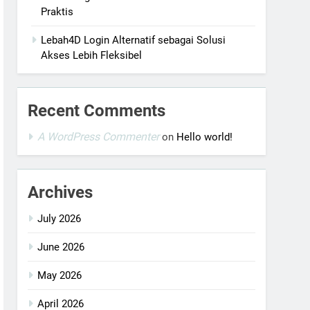
Praktis
Lebah4D Login Alternatif sebagai Solusi
Akses Lebih Fleksibel
Recent Comments
A WordPress Commenter
on
Hello world!
Archives
July 2026
June 2026
May 2026
April 2026