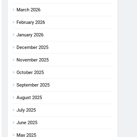
March 2026
February 2026
January 2026
December 2025
November 2025
October 2025
September 2025
August 2025
July 2025
June 2025
May 2025