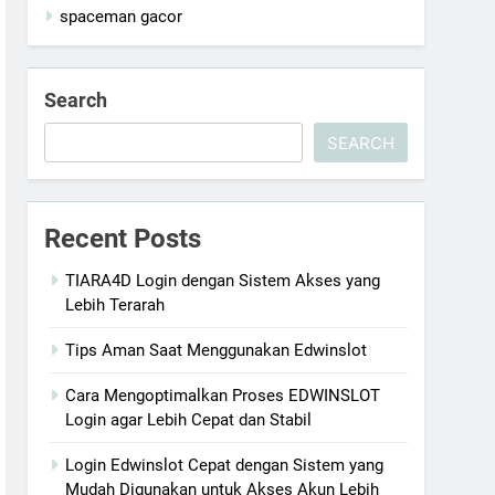
spaceman gacor
Search
SEARCH
Recent Posts
TIARA4D Login dengan Sistem Akses yang
Lebih Terarah
Tips Aman Saat Menggunakan Edwinslot
Cara Mengoptimalkan Proses EDWINSLOT
Login agar Lebih Cepat dan Stabil
Login Edwinslot Cepat dengan Sistem yang
Mudah Digunakan untuk Akses Akun Lebih