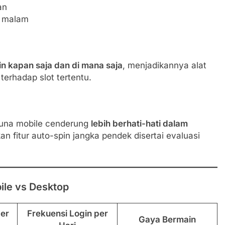
an
i malam
in kapan saja dan di mana saja
, menjadikannya alat
erhadap slot tertentu.
guna mobile cenderung
lebih berhati-hati dalam
 fitur auto-spin jangka pendek disertai evaluasi
bile vs Desktop
per
Frekuensi Login per
Gaya Bermain