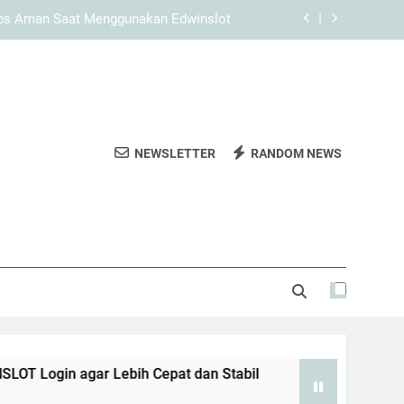
ps Aman Saat Menggunakan Edwinslot
T Login agar Lebih Cepat dan Stabil
nakan untuk Akses Akun Lebih Praktis
ngan Sistem Akses yang Lebih Terarah
NEWSLETTER
RANDOM NEWS
ps Aman Saat Menggunakan Edwinslot
T Login agar Lebih Cepat dan Stabil
nakan untuk Akses Akun Lebih Praktis
gar Lebih Cepat dan Stabil
Login Edwinslot Cepat den
2 Months Ago