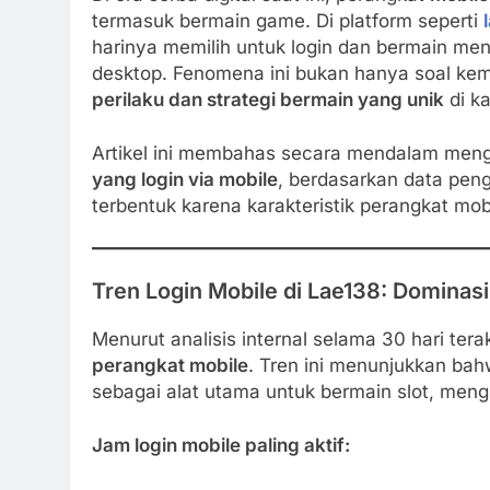
termasuk bermain game. Di platform seperti
harinya memilih untuk login dan bermain m
desktop. Fenomena ini bukan hanya soal ke
perilaku dan strategi bermain yang unik
di k
Artikel ini membahas secara mendalam men
yang login via mobile
, berdasarkan data peng
terbentuk karena karakteristik perangkat mobil
Tren Login Mobile di Lae138: Dominas
Menurut analisis internal selama 30 hari tera
perangkat mobile
. Tren ini menunjukkan ba
sebagai alat utama untuk bermain slot, meng
Jam login mobile paling aktif: