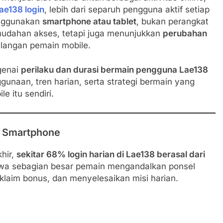
lae138 login
, lebih dari separuh pengguna aktif setiap
enggunakan
smartphone atau tablet
, bukan perangkat
mudahan akses, tetapi juga menunjukkan
perubahan
alangan pemain mobile.
genai
perilaku dan durasi bermain pengguna Lae138
gunaan, tren harian, serta strategi bermain yang
e itu sendiri.
i Smartphone
khir,
sekitar 68% login harian di Lae138 berasal dari
hwa sebagian besar pemain mengandalkan ponsel
klaim bonus, dan menyelesaikan misi harian.