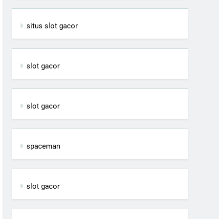
situs slot gacor
slot gacor
slot gacor
spaceman
slot gacor