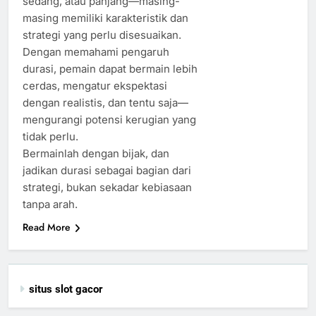
sedang, atau panjang—masing-
masing memiliki karakteristik dan
strategi yang perlu disesuaikan.
Dengan memahami pengaruh
durasi, pemain dapat bermain lebih
cerdas, mengatur ekspektasi
dengan realistis, dan tentu saja—
mengurangi potensi kerugian yang
tidak perlu.
Bermainlah dengan bijak, dan
jadikan durasi sebagai bagian dari
strategi, bukan sekadar kebiasaan
tanpa arah.
Read More
situs slot gacor