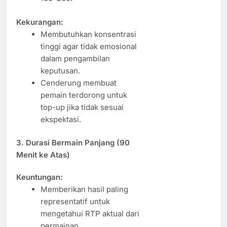
Kekurangan:
Membutuhkan konsentrasi
tinggi agar tidak emosional
dalam pengambilan
keputusan.
Cenderung membuat
pemain terdorong untuk
top-up jika tidak sesuai
ekspektasi.
3. Durasi Bermain Panjang (90
Menit ke Atas)
Keuntungan:
Memberikan hasil paling
representatif untuk
mengetahui RTP aktual dari
permainan.