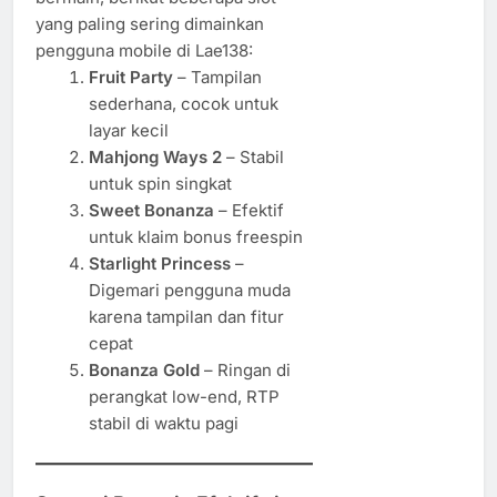
yang paling sering dimainkan
pengguna mobile di Lae138:
Fruit Party
– Tampilan
sederhana, cocok untuk
layar kecil
Mahjong Ways 2
– Stabil
untuk spin singkat
Sweet Bonanza
– Efektif
untuk klaim bonus freespin
Starlight Princess
–
Digemari pengguna muda
karena tampilan dan fitur
cepat
Bonanza Gold
– Ringan di
perangkat low-end, RTP
stabil di waktu pagi