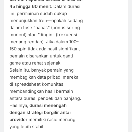
45 hingga 60 menit
. Dalam durasi
ini, permainan sudah cukup
menunjukkan tren—apakah sedang
dalam fase “panas” (bonus sering
muncul) atau “dingin” (frekuensi
menang rendah). Jika dalam 100–
150 spin tidak ada hasil signifikan,
pemain disarankan untuk ganti
game atau rehat sejenak.
Selain itu, banyak pemain yang
membagikan data pribadi mereka
di spreadsheet komunitas,
membandingkan hasil bermain
antara durasi pendek dan panjang.
Hasilnya,
durasi menengah
dengan strategi bergilir antar
provider
memiliki rasio menang
yang lebih stabil.