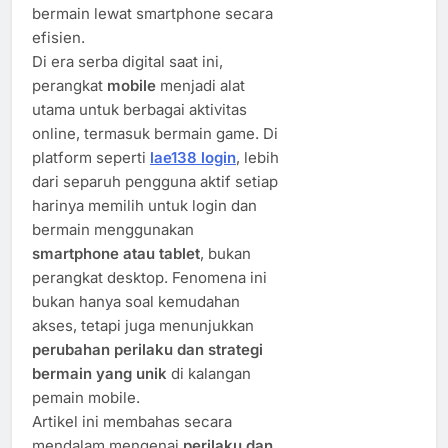
bermain lewat smartphone secara
efisien.
Di era serba digital saat ini,
perangkat
mobile
menjadi alat
utama untuk berbagai aktivitas
online, termasuk bermain game. Di
platform seperti
lae138 login
, lebih
dari separuh pengguna aktif setiap
harinya memilih untuk login dan
bermain menggunakan
smartphone atau tablet
, bukan
perangkat desktop. Fenomena ini
bukan hanya soal kemudahan
akses, tetapi juga menunjukkan
perubahan perilaku dan strategi
bermain yang unik
di kalangan
pemain mobile.
Artikel ini membahas secara
mendalam mengenai
perilaku dan