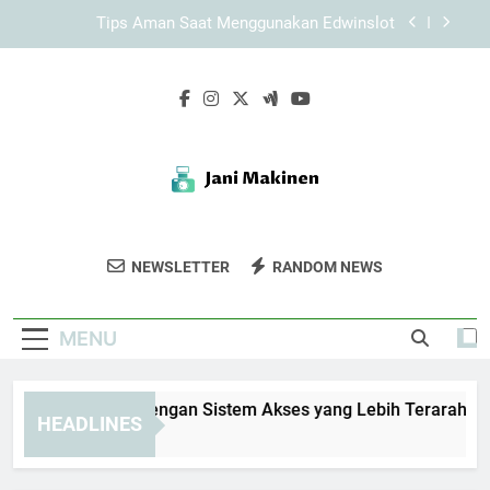
Skip
Cara Mengoptimalkan Proses EDWINSLOT Login
to
agar Lebih Cepat dan Stabil
content
Login Edwinslot Cepat dengan Sistem yang
Mudah Digunakan untuk Akses Akun Lebih
Praktis
TIARA4D Login dengan Sistem Akses yang Lebih
Terarah
Tips Aman Saat Menggunakan Edwinslot
Cara Mengoptimalkan Proses EDWINSLOT Login
agar Lebih Cepat dan Stabil
Jani Makinen
Nikmati Karya Fotografi Kreatif Dan
Login Edwinslot Cepat dengan Sistem yang
NEWSLETTER
RANDOM NEWS
Mudah Digunakan untuk Akses Akun Lebih
Inspiratif Dari Jani Makinen.
Praktis
MENU
IARA4D Login dengan Sistem Akses yang Lebih Terarah
HEADLINES
 Weeks Ago