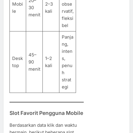
20–
Mobi
2–3
obse
30
le
kali
rvatif,
menit
fleksi
bel
Panja
ng,
inten
45–
Desk
1–2
s,
90
top
kali
penu
menit
h
strat
egi
Slot Favorit Pengguna Mobile
Berdasarkan data klik dan waktu
bermain, berikut beberapa slot