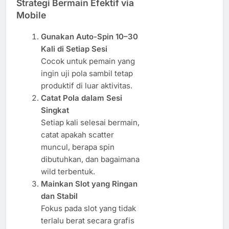
Strategi Bermain Efektif via
Mobile
Gunakan Auto-Spin 10–30
Kali di Setiap Sesi
Cocok untuk pemain yang
ingin uji pola sambil tetap
produktif di luar aktivitas.
Catat Pola dalam Sesi
Singkat
Setiap kali selesai bermain,
catat apakah scatter
muncul, berapa spin
dibutuhkan, dan bagaimana
wild terbentuk.
Mainkan Slot yang Ringan
dan Stabil
Fokus pada slot yang tidak
terlalu berat secara grafis