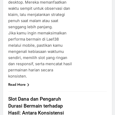
desktop. Mereka memanfaatkan
waktu sempit untuk observasi dan
klaim, lalu menjalankan strategi
penuh saat malam atau saat
senggang lebih panjang.
Jika kamu ingin memaksimalkan
performa bermain di Lae138
melalui mobile, pastikan kamu
mengenali kebiasaan waktumu
sendiri, memilih slot yang ringan
dan responsif, serta mencatat hasil
permainan harian secara
konsisten.
Read More
Slot Dana dan Pengaruh
Durasi Bermain terhadap
Hasil: Antara Konsistensi