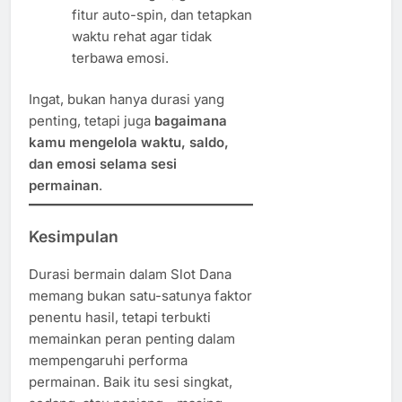
fitur auto-spin, dan tetapkan
waktu rehat agar tidak
terbawa emosi.
Ingat, bukan hanya durasi yang
penting, tetapi juga
bagaimana
kamu mengelola waktu, saldo,
dan emosi selama sesi
permainan
.
Kesimpulan
Durasi bermain dalam Slot Dana
memang bukan satu-satunya faktor
penentu hasil, tetapi terbukti
memainkan peran penting dalam
mempengaruhi performa
permainan. Baik itu sesi singkat,