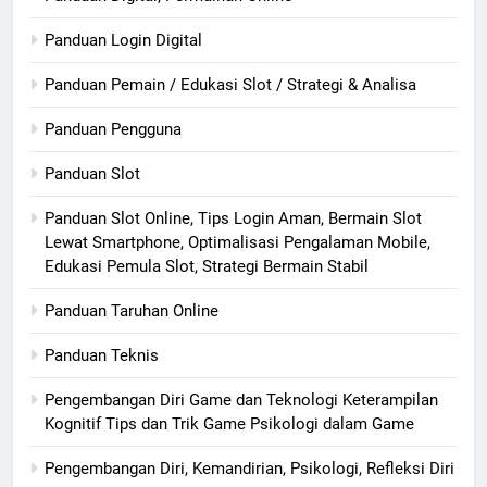
Panduan Login Digital
Panduan Pemain / Edukasi Slot / Strategi & Analisa
Panduan Pengguna
Panduan Slot
Panduan Slot Online, Tips Login Aman, Bermain Slot
Lewat Smartphone, Optimalisasi Pengalaman Mobile,
Edukasi Pemula Slot, Strategi Bermain Stabil
Panduan Taruhan Online
Panduan Teknis
Pengembangan Diri Game dan Teknologi Keterampilan
Kognitif Tips dan Trik Game Psikologi dalam Game
Pengembangan Diri, Kemandirian, Psikologi, Refleksi Diri