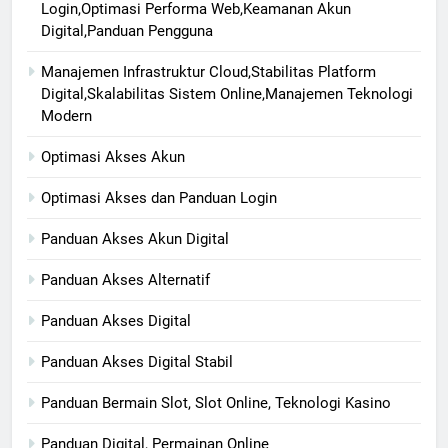
Login,Optimasi Performa Web,Keamanan Akun
Digital,Panduan Pengguna
Manajemen Infrastruktur Cloud,Stabilitas Platform
Digital,Skalabilitas Sistem Online,Manajemen Teknologi
Modern
Optimasi Akses Akun
Optimasi Akses dan Panduan Login
Panduan Akses Akun Digital
Panduan Akses Alternatif
Panduan Akses Digital
Panduan Akses Digital Stabil
Panduan Bermain Slot, Slot Online, Teknologi Kasino
Panduan Digital, Permainan Online