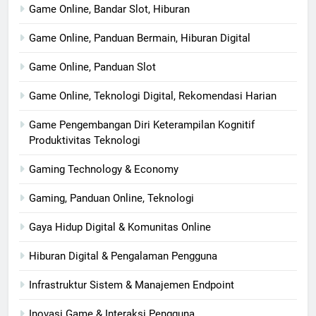
Game Online, Bandar Slot, Hiburan
Game Online, Panduan Bermain, Hiburan Digital
Game Online, Panduan Slot
Game Online, Teknologi Digital, Rekomendasi Harian
Game Pengembangan Diri Keterampilan Kognitif
Produktivitas Teknologi
Gaming Technology & Economy
Gaming, Panduan Online, Teknologi
Gaya Hidup Digital & Komunitas Online
Hiburan Digital & Pengalaman Pengguna
Infrastruktur Sistem & Manajemen Endpoint
Inovasi Game & Interaksi Pengguna