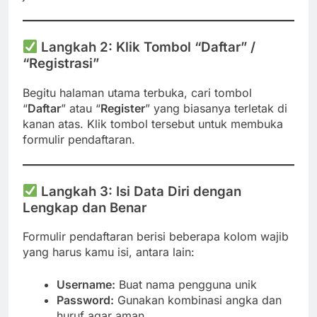
Langkah 2: Klik Tombol “Daftar” /
“Registrasi”
Begitu halaman utama terbuka, cari tombol
“
Daftar
” atau “
Register
” yang biasanya terletak di
kanan atas. Klik tombol tersebut untuk membuka
formulir pendaftaran.
Langkah 3: Isi Data Diri dengan
Lengkap dan Benar
Formulir pendaftaran berisi beberapa kolom wajib
yang harus kamu isi, antara lain:
Username:
Buat nama pengguna unik
Password:
Gunakan kombinasi angka dan
huruf agar aman