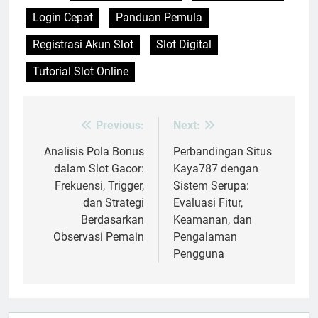
Login Cepat
Panduan Pemula
Registrasi Akun Slot
Slot Digital
Tutorial Slot Online
Previous:
Next:
Post
navigation
Analisis Pola Bonus
Perbandingan Situs
dalam Slot Gacor:
Kaya787 dengan
Frekuensi, Trigger,
Sistem Serupa:
dan Strategi
Evaluasi Fitur,
Berdasarkan
Keamanan, dan
Observasi Pemain
Pengalaman
Pengguna