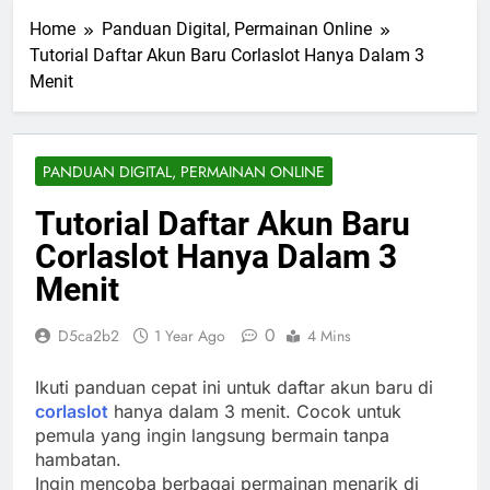
Home
Panduan Digital, Permainan Online
Tutorial Daftar Akun Baru Corlaslot Hanya Dalam 3
Menit
PANDUAN DIGITAL, PERMAINAN ONLINE
Tutorial Daftar Akun Baru
Corlaslot Hanya Dalam 3
Menit
0
D5ca2b2
1 Year Ago
4 Mins
Ikuti panduan cepat ini untuk daftar akun baru di
corlaslot
hanya dalam 3 menit. Cocok untuk
pemula yang ingin langsung bermain tanpa
hambatan.
Ingin mencoba berbagai permainan menarik di