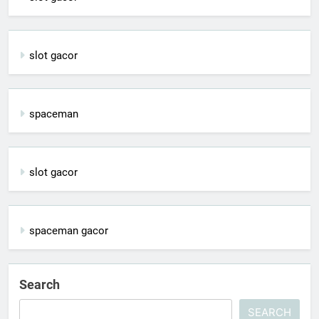
slot gacor
spaceman
slot gacor
spaceman gacor
Search
SEARCH