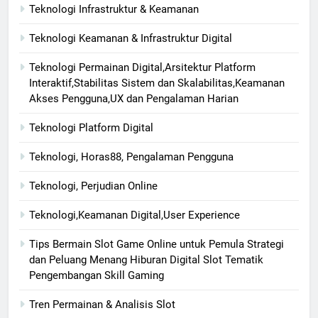
Teknologi Infrastruktur & Keamanan
Teknologi Keamanan & Infrastruktur Digital
Teknologi Permainan Digital,Arsitektur Platform
Interaktif,Stabilitas Sistem dan Skalabilitas,Keamanan
Akses Pengguna,UX dan Pengalaman Harian
Teknologi Platform Digital
Teknologi, Horas88, Pengalaman Pengguna
Teknologi, Perjudian Online
Teknologi,Keamanan Digital,User Experience
Tips Bermain Slot Game Online untuk Pemula Strategi
dan Peluang Menang Hiburan Digital Slot Tematik
Pengembangan Skill Gaming
Tren Permainan & Analisis Slot