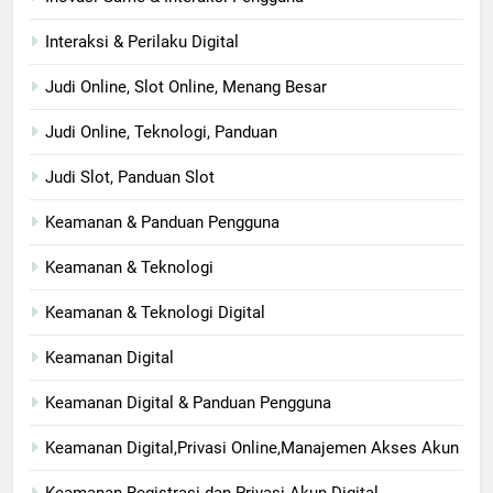
Interaksi & Perilaku Digital
Judi Online, Slot Online, Menang Besar
Judi Online, Teknologi, Panduan
Judi Slot, Panduan Slot
Keamanan & Panduan Pengguna
Keamanan & Teknologi
Keamanan & Teknologi Digital
Keamanan Digital
Keamanan Digital & Panduan Pengguna
Keamanan Digital,Privasi Online,Manajemen Akses Akun