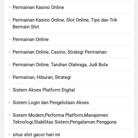
Permainan Kasino Online
Permainan Kasino Online, Slot Online, Tips dan Trik
Bermain Slot
Permainan Online
Permainan Online, Casino, Strategi Permainan
Permainan Online, Taruhan Olahraga, Judi Bola
Permainan, Hiburan, Strategi
Sistem Akses Platform Digital
Sistem Login dan Pengelolaan Akses
Sistem Modern,Performa Platform,Manajemen
Teknologi,Stabilitas Sistem,Pengalaman Pengguna
situs slot gacor hari ini