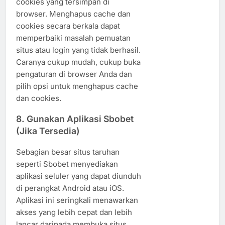
cookies yang tersimpan di
browser. Menghapus cache dan
cookies secara berkala dapat
memperbaiki masalah pemuatan
situs atau login yang tidak berhasil.
Caranya cukup mudah, cukup buka
pengaturan di browser Anda dan
pilih opsi untuk menghapus cache
dan cookies.
8.
Gunakan Aplikasi Sbobet
(Jika Tersedia)
Sebagian besar situs taruhan
seperti Sbobet menyediakan
aplikasi seluler yang dapat diunduh
di perangkat Android atau iOS.
Aplikasi ini seringkali menawarkan
akses yang lebih cepat dan lebih
lancar daripada membuka situs