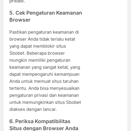
pribadi.
5.
Cek Pengaturan Keamanan
Browser
Pastikan pengaturan keamanan di
browser Anda tidak terlalu ketat
yang dapat memblokir situs
Sbobet. Beberapa browser
mungkin memiliki pengaturan
keamanan yang sangat ketat, yang
dapat mempengaruhi kemampuan
Anda untuk memuat situs taruhan
tertentu. Anda bisa menyesuaikan
pengaturan privasi dan keamanan
untuk memungkinkan situs Sbobet
diakses dengan lancar.
6.
Periksa Kompatibilitas
Situs dengan Browser Anda