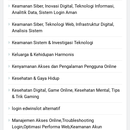
Keamanan Siber, Inovasi Digital, Teknologi Informasi,
Analitik Data, Sistem Login Aman
Keamanan Siber, Teknologi Web, Infrastruktur Digital,
Analisis Sistem
Keamanan Sistem & Investigasi Teknologi
Keluarga & Kehidupan Harmonis
Kenyamanan Akses dan Pengalaman Pengguna Online
Kesehatan & Gaya Hidup
Kesehatan Digital, Game Online, Kesehatan Mental, Tips
& Trik Gaming
login edwinslot alternatif
Manajemen Akses Online,Troubleshooting
Login,Optimasi Performa Web,Keamanan Akun