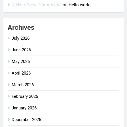
A WordPress Commenter
on
Hello world!
Archives
July 2026
June 2026
May 2026
April 2026
March 2026
February 2026
January 2026
December 2025