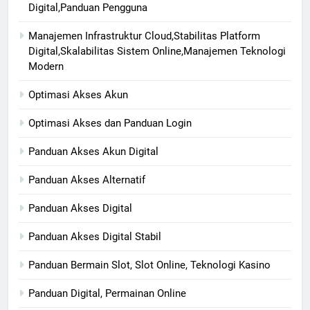
Digital,Panduan Pengguna
Manajemen Infrastruktur Cloud,Stabilitas Platform
Digital,Skalabilitas Sistem Online,Manajemen Teknologi
Modern
Optimasi Akses Akun
Optimasi Akses dan Panduan Login
Panduan Akses Akun Digital
Panduan Akses Alternatif
Panduan Akses Digital
Panduan Akses Digital Stabil
Panduan Bermain Slot, Slot Online, Teknologi Kasino
Panduan Digital, Permainan Online