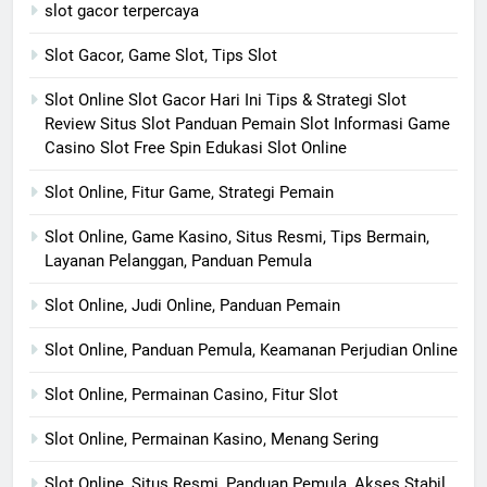
slot gacor terpercaya
Slot Gacor, Game Slot, Tips Slot
Slot Online Slot Gacor Hari Ini Tips & Strategi Slot
Review Situs Slot Panduan Pemain Slot Informasi Game
Casino Slot Free Spin Edukasi Slot Online
Slot Online, Fitur Game, Strategi Pemain
Slot Online, Game Kasino, Situs Resmi, Tips Bermain,
Layanan Pelanggan, Panduan Pemula
Slot Online, Judi Online, Panduan Pemain
Slot Online, Panduan Pemula, Keamanan Perjudian Online
Slot Online, Permainan Casino, Fitur Slot
Slot Online, Permainan Kasino, Menang Sering
Slot Online, Situs Resmi, Panduan Pemula, Akses Stabil,