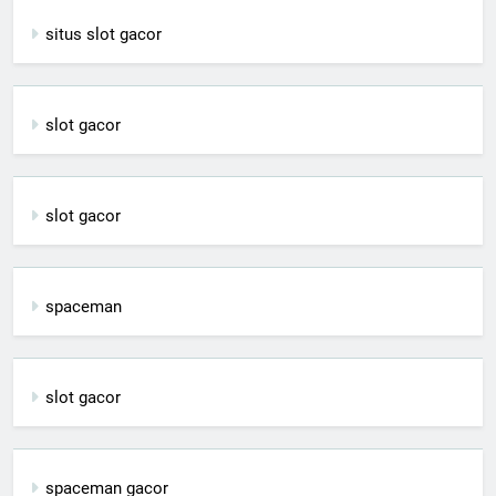
situs slot gacor
slot gacor
slot gacor
spaceman
slot gacor
spaceman gacor