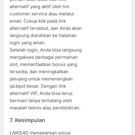
alternatif yang aktif oleh tim
customer service atau melalui
email. Cukup klik pada link
alternatif tersebut, dan Anda akan
langsung diarahkan ke halaman
login yang aman.
Setelah login, Anda bisa langsung
mengakses berbagai permainan
slot, memanfaatkan bonus yang
tersedia, dan meningkatkan
peluang untuk memenangkan
jackpot besar. Dengan link
alternatif VIP, Anda bisa terus
bermain tanpa terhalang oleh
masalah teknis atau pemblokiran.
7.
Kesimpulan
LARIS4D menawarkan solusi