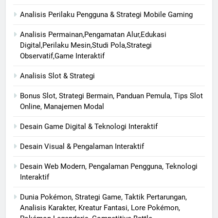
Analisis Perilaku Pengguna & Strategi Mobile Gaming
Analisis Permainan,Pengamatan Alur,Edukasi
Digital,Perilaku Mesin,Studi Pola,Strategi
Observatif,Game Interaktif
Analisis Slot & Strategi
Bonus Slot, Strategi Bermain, Panduan Pemula, Tips Slot
Online, Manajemen Modal
Desain Game Digital & Teknologi Interaktif
Desain Visual & Pengalaman Interaktif
Desain Web Modern, Pengalaman Pengguna, Teknologi
Interaktif
Dunia Pokémon, Strategi Game, Taktik Pertarungan,
Analisis Karakter, Kreatur Fantasi, Lore Pokémon,