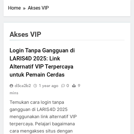
Home
Akses VIP
Akses VIP
Login Tanpa Gangguan di
LARIS4D 2025: Link
Alternatif VIP Terpercaya
untuk Pemain Cerdas
d5ca2b2
1 year ago
0
9
mins
Temukan cara login tanpa
gangguan di LARIS4D 2025
menggunakan link alternatif VIP
terpercaya. Pelajari bagaimana
cara mengakses situs dengan