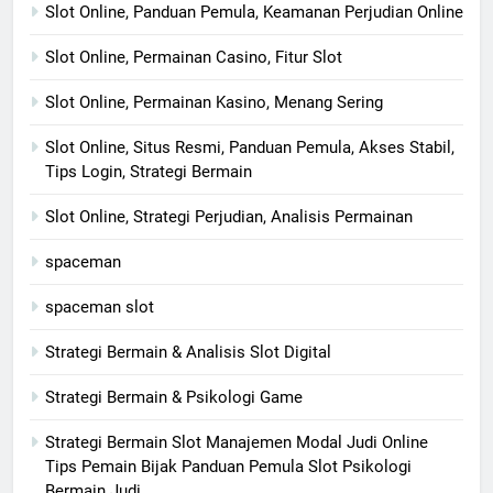
Slot Online, Panduan Pemula, Keamanan Perjudian Online
Slot Online, Permainan Casino, Fitur Slot
Slot Online, Permainan Kasino, Menang Sering
Slot Online, Situs Resmi, Panduan Pemula, Akses Stabil,
Tips Login, Strategi Bermain
Slot Online, Strategi Perjudian, Analisis Permainan
spaceman
spaceman slot
Strategi Bermain & Analisis Slot Digital
Strategi Bermain & Psikologi Game
Strategi Bermain Slot Manajemen Modal Judi Online
Tips Pemain Bijak Panduan Pemula Slot Psikologi
Bermain Judi