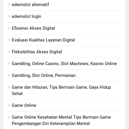
edwinslot alternatif
edwinslot login
Efisiensi Akses Digital
Evaluasi Kualitas Layanan Digital
Fleksibilitas Akses Digital
Gambling, Online Casino, Slot Machines, Kasino Online
Gambling, Slot Online, Permainan.
Game dan Hiburan, Tips Bermain Game, Gaya Hidup
Sehat
Game Online
Game Online Kesehatan Mental Tips Bermain Game
Pengembangan Diri Keterampilan Mental