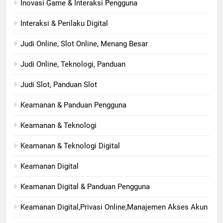
Inovasi Game & Interaksi Pengguna
Interaksi & Perilaku Digital
Judi Online, Slot Online, Menang Besar
Judi Online, Teknologi, Panduan
Judi Slot, Panduan Slot
Keamanan & Panduan Pengguna
Keamanan & Teknologi
Keamanan & Teknologi Digital
Keamanan Digital
Keamanan Digital & Panduan Pengguna
Keamanan Digital,Privasi Online,Manajemen Akses Akun