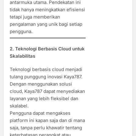
antarmuka utama. Pendekatan ini
tidak hanya meningkatkan efisiensi
tetapi juga memberikan
pengalaman yang unik bagi setiap
pengguna.
2. Teknologi Berbasis Cloud untuk
Skalabilitas
Teknologi berbasis cloud menjadi
tulang punggung inovasi Kaya787.
Dengan menggunakan solusi
cloud, Kaya787 dapat menyediakan
layanan yang lebih fleksibel dan
skalabel.
Pengguna dapat mengakses
platform ini kapan saja dan di mana
saja, tanpa perlu khawatir tentang
keterbatasan perangkat atau