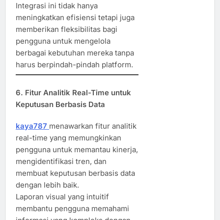
Integrasi ini tidak hanya
meningkatkan efisiensi tetapi juga
memberikan fleksibilitas bagi
pengguna untuk mengelola
berbagai kebutuhan mereka tanpa
harus berpindah-pindah platform.
6. Fitur Analitik Real-Time untuk
Keputusan Berbasis Data
kaya787
menawarkan fitur analitik
real-time yang memungkinkan
pengguna untuk memantau kinerja,
mengidentifikasi tren, dan
membuat keputusan berbasis data
dengan lebih baik.
Laporan visual yang intuitif
membantu pengguna memahami