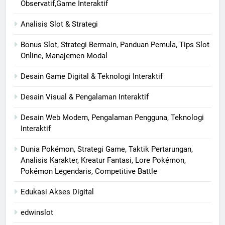
Observatif,Game Interaktif
Analisis Slot & Strategi
Bonus Slot, Strategi Bermain, Panduan Pemula, Tips Slot
Online, Manajemen Modal
Desain Game Digital & Teknologi Interaktif
Desain Visual & Pengalaman Interaktif
Desain Web Modern, Pengalaman Pengguna, Teknologi
Interaktif
Dunia Pokémon, Strategi Game, Taktik Pertarungan,
Analisis Karakter, Kreatur Fantasi, Lore Pokémon,
Pokémon Legendaris, Competitive Battle
Edukasi Akses Digital
edwinslot