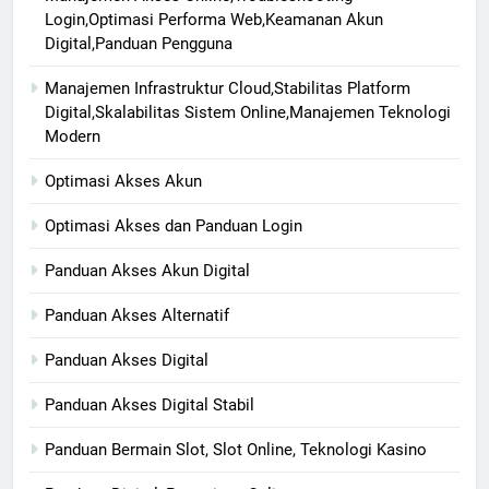
Login,Optimasi Performa Web,Keamanan Akun
Digital,Panduan Pengguna
Manajemen Infrastruktur Cloud,Stabilitas Platform
Digital,Skalabilitas Sistem Online,Manajemen Teknologi
Modern
Optimasi Akses Akun
Optimasi Akses dan Panduan Login
Panduan Akses Akun Digital
Panduan Akses Alternatif
Panduan Akses Digital
Panduan Akses Digital Stabil
Panduan Bermain Slot, Slot Online, Teknologi Kasino