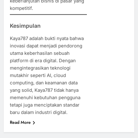
keberlanjutan bisnis di pasar yang
kompetitif.
Kesimpulan
Kaya787 adalah bukti nyata bahwa
inovasi dapat menjadi pendorong
utama keberhasilan sebuah
platform di era digital. Dengan
mengintegrasikan teknologi
mutakhir seperti AI, cloud
computing, dan keamanan data
yang solid, Kaya787 tidak hanya
memenuhi kebutuhan pengguna
tetapi juga menciptakan standar
baru dalam industri digital.
Read More