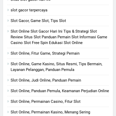
slot gacor terpercaya
Slot Gacor, Game Slot, Tips Slot
Slot Online Slot Gacor Hari Ini Tips & Strategi Slot
Review Situs Slot Panduan Pemain Slot Informasi Game
Casino Slot Free Spin Edukasi Slot Online
Slot Online, Fitur Game, Strategi Pemain
Slot Online, Game Kasino, Situs Resmi, Tips Bermain,
Layanan Pelanggan, Panduan Pemula
Slot Online, Judi Online, Panduan Pemain
Slot Online, Panduan Pemula, Keamanan Perjudian Online
Slot Online, Permainan Casino, Fitur Slot
Slot Online, Permainan Kasino, Menang Sering