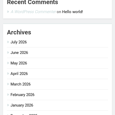
Recent Comments
A WordPress Commenter
on
Hello world!
Archives
July 2026
June 2026
May 2026
April 2026
March 2026
February 2026
January 2026