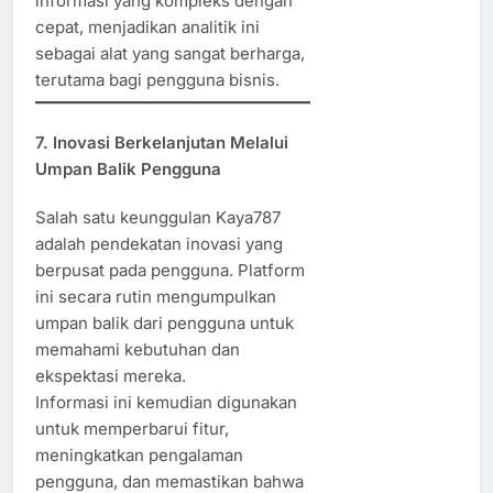
informasi yang kompleks dengan
cepat, menjadikan analitik ini
sebagai alat yang sangat berharga,
terutama bagi pengguna bisnis.
7. Inovasi Berkelanjutan Melalui
Umpan Balik Pengguna
Salah satu keunggulan Kaya787
adalah pendekatan inovasi yang
berpusat pada pengguna. Platform
ini secara rutin mengumpulkan
umpan balik dari pengguna untuk
memahami kebutuhan dan
ekspektasi mereka.
Informasi ini kemudian digunakan
untuk memperbarui fitur,
meningkatkan pengalaman
pengguna, dan memastikan bahwa