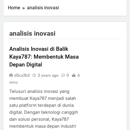
Home
analisis inovasi
analisis inovasi
Analisis Inovasi di Balik
Kaya787: Membentuk Masa
Depan Digital
d5ca2b2
2 years ago
0
6
mins
Telusuri analisis inovasi yang
membuat Kaya787 menjadi salah
satu platform terdepan di dunia
digital. Dengan teknologi canggih
dan solusi personal, Kaya787
membentuk masa depan industri