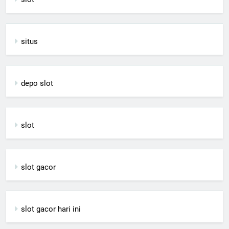
situs
depo slot
slot
slot gacor
slot gacor hari ini