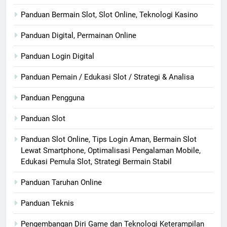
Panduan Bermain Slot, Slot Online, Teknologi Kasino
Panduan Digital, Permainan Online
Panduan Login Digital
Panduan Pemain / Edukasi Slot / Strategi & Analisa
Panduan Pengguna
Panduan Slot
Panduan Slot Online, Tips Login Aman, Bermain Slot
Lewat Smartphone, Optimalisasi Pengalaman Mobile,
Edukasi Pemula Slot, Strategi Bermain Stabil
Panduan Taruhan Online
Panduan Teknis
Pengembangan Diri Game dan Teknologi Keterampilan