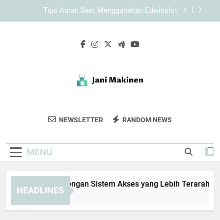
Skip
Cara Mengoptimalkan Proses EDWINSLOT Login
to
agar Lebih Cepat dan Stabil
content
Login Edwinslot Cepat dengan Sistem yang
Mudah Digunakan untuk Akses Akun Lebih
Praktis
TIARA4D Login dengan Sistem Akses yang Lebih
Terarah
Tips Aman Saat Menggunakan Edwinslot
Cara Mengoptimalkan Proses EDWINSLOT Login
agar Lebih Cepat dan Stabil
Jani Makinen
Nikmati Karya Fotografi Kreatif Dan
Login Edwinslot Cepat dengan Sistem yang
NEWSLETTER
RANDOM NEWS
Mudah Digunakan untuk Akses Akun Lebih
Inspiratif Dari Jani Makinen.
Praktis
MENU
ARA4D Login dengan Sistem Akses yang Lebih Terarah
HEADLINES
Month Ago