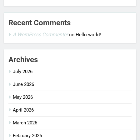
Recent Comments
A WordPress Commenter
on
Hello world!
Archives
July 2026
June 2026
May 2026
April 2026
March 2026
February 2026