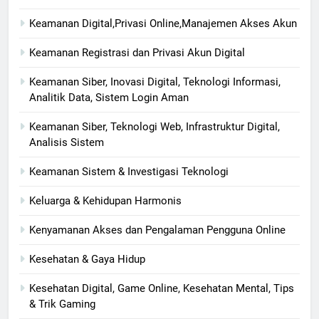
Keamanan Digital,Privasi Online,Manajemen Akses Akun
Keamanan Registrasi dan Privasi Akun Digital
Keamanan Siber, Inovasi Digital, Teknologi Informasi,
Analitik Data, Sistem Login Aman
Keamanan Siber, Teknologi Web, Infrastruktur Digital,
Analisis Sistem
Keamanan Sistem & Investigasi Teknologi
Keluarga & Kehidupan Harmonis
Kenyamanan Akses dan Pengalaman Pengguna Online
Kesehatan & Gaya Hidup
Kesehatan Digital, Game Online, Kesehatan Mental, Tips
& Trik Gaming