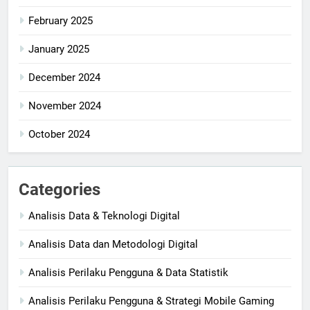
February 2025
January 2025
December 2024
November 2024
October 2024
Categories
Analisis Data & Teknologi Digital
Analisis Data dan Metodologi Digital
Analisis Perilaku Pengguna & Data Statistik
Analisis Perilaku Pengguna & Strategi Mobile Gaming