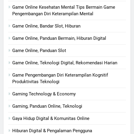
Game Online Kesehatan Mental Tips Bermain Game
Pengembangan Diri Keterampilan Mental
Game Online, Bandar Slot, Hiburan
Game Online, Panduan Bermain, Hiburan Digital
Game Online, Panduan Slot
Game Online, Teknologi Digital, Rekomendasi Harian
Game Pengembangan Diri Keterampilan Kognitif
Produktivitas Teknologi
Gaming Technology & Economy
Gaming, Panduan Online, Teknologi
Gaya Hidup Digital & Komunitas Online
Hiburan Digital & Pengalaman Pengguna