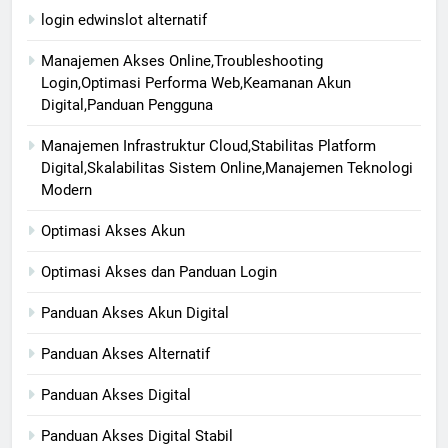
login edwinslot alternatif
Manajemen Akses Online,Troubleshooting
Login,Optimasi Performa Web,Keamanan Akun
Digital,Panduan Pengguna
Manajemen Infrastruktur Cloud,Stabilitas Platform
Digital,Skalabilitas Sistem Online,Manajemen Teknologi
Modern
Optimasi Akses Akun
Optimasi Akses dan Panduan Login
Panduan Akses Akun Digital
Panduan Akses Alternatif
Panduan Akses Digital
Panduan Akses Digital Stabil