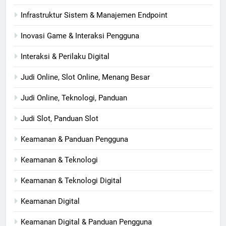
Infrastruktur Sistem & Manajemen Endpoint
Inovasi Game & Interaksi Pengguna
Interaksi & Perilaku Digital
Judi Online, Slot Online, Menang Besar
Judi Online, Teknologi, Panduan
Judi Slot, Panduan Slot
Keamanan & Panduan Pengguna
Keamanan & Teknologi
Keamanan & Teknologi Digital
Keamanan Digital
Keamanan Digital & Panduan Pengguna