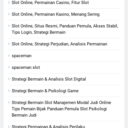
Slot Online, Permainan Casino, Fitur Slot
Slot Online, Permainan Kasino, Menang Sering
Slot Online, Situs Resmi, Panduan Pemula, Akses Stabil,
Tips Login, Strategi Bermain
Slot Online, Strategi Perjudian, Analisis Permainan
spaceman
spaceman slot
Strategi Bermain & Analisis Slot Digital
Strategi Bermain & Psikologi Game
Strategi Bermain Slot Manajemen Modal Judi Online
Tips Pemain Bijak Panduan Pemula Slot Psikologi
Bermain Judi
Strategi Permainan & Analisis Perilaku