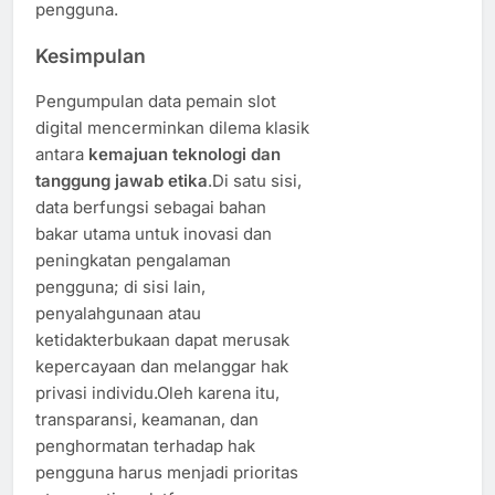
pengguna.
Kesimpulan
Pengumpulan data pemain slot
digital mencerminkan dilema klasik
antara
kemajuan teknologi dan
tanggung jawab etika
.Di satu sisi,
data berfungsi sebagai bahan
bakar utama untuk inovasi dan
peningkatan pengalaman
pengguna; di sisi lain,
penyalahgunaan atau
ketidakterbukaan dapat merusak
kepercayaan dan melanggar hak
privasi individu.Oleh karena itu,
transparansi, keamanan, dan
penghormatan terhadap hak
pengguna harus menjadi prioritas