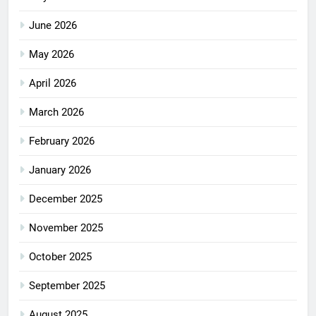
June 2026
May 2026
April 2026
March 2026
February 2026
January 2026
December 2025
November 2025
October 2025
September 2025
August 2025