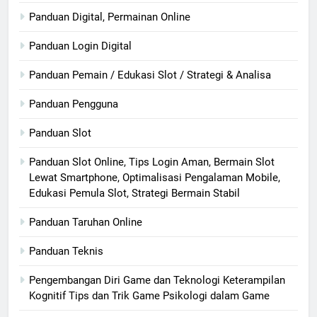
Panduan Digital, Permainan Online
Panduan Login Digital
Panduan Pemain / Edukasi Slot / Strategi & Analisa
Panduan Pengguna
Panduan Slot
Panduan Slot Online, Tips Login Aman, Bermain Slot
Lewat Smartphone, Optimalisasi Pengalaman Mobile,
Edukasi Pemula Slot, Strategi Bermain Stabil
Panduan Taruhan Online
Panduan Teknis
Pengembangan Diri Game dan Teknologi Keterampilan
Kognitif Tips dan Trik Game Psikologi dalam Game