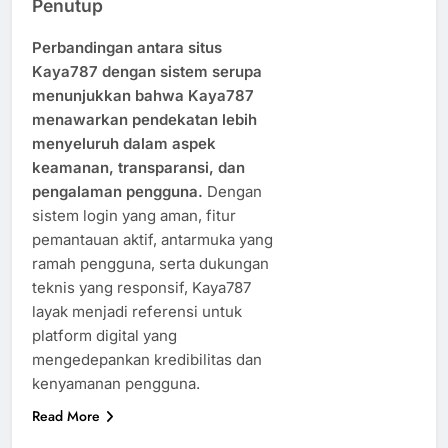
Penutup
Perbandingan antara situs
Kaya787 dengan sistem serupa
menunjukkan bahwa Kaya787
menawarkan pendekatan lebih
menyeluruh dalam aspek
keamanan, transparansi, dan
pengalaman pengguna.
Dengan
sistem login yang aman, fitur
pemantauan aktif, antarmuka yang
ramah pengguna, serta dukungan
teknis yang responsif, Kaya787
layak menjadi referensi untuk
platform digital yang
mengedepankan kredibilitas dan
kenyamanan pengguna.
Read More