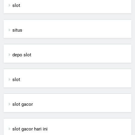
slot
situs
depo slot
slot
slot gacor
slot gacor hari ini