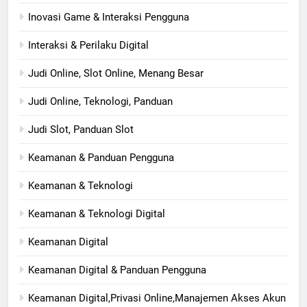
Inovasi Game & Interaksi Pengguna
Interaksi & Perilaku Digital
Judi Online, Slot Online, Menang Besar
Judi Online, Teknologi, Panduan
Judi Slot, Panduan Slot
Keamanan & Panduan Pengguna
Keamanan & Teknologi
Keamanan & Teknologi Digital
Keamanan Digital
Keamanan Digital & Panduan Pengguna
Keamanan Digital,Privasi Online,Manajemen Akses Akun