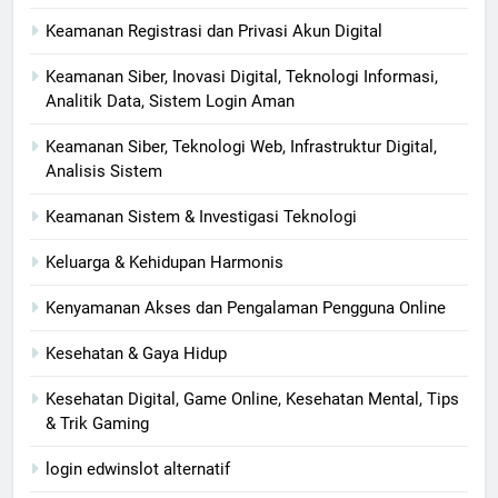
Keamanan Registrasi dan Privasi Akun Digital
Keamanan Siber, Inovasi Digital, Teknologi Informasi,
Analitik Data, Sistem Login Aman
Keamanan Siber, Teknologi Web, Infrastruktur Digital,
Analisis Sistem
Keamanan Sistem & Investigasi Teknologi
Keluarga & Kehidupan Harmonis
Kenyamanan Akses dan Pengalaman Pengguna Online
Kesehatan & Gaya Hidup
Kesehatan Digital, Game Online, Kesehatan Mental, Tips
& Trik Gaming
login edwinslot alternatif