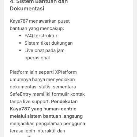
4. Sistem Bantuan dan
Dokumentasi
Kaya787 menawarkan pusat
bantuan yang mencakup:
FAQ terstruktur
Sistem tiket dukungan
Live chat pada jam
operasional
Platform lain seperti XPlatform
umumnya hanya menyediakan
dokumentasi statis, sementara
SafeEntry memiliki formulir kontak
tanpa live support.
Pendekatan
Kaya787 yang human-centric
melalui sistem bantuan langsung
menjadikan pengalaman pengguna
terasa lebih interaktif dan