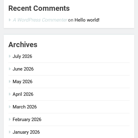
Recent Comments
A WordPress Commenter
on
Hello world!
Archives
July 2026
June 2026
May 2026
April 2026
March 2026
February 2026
January 2026