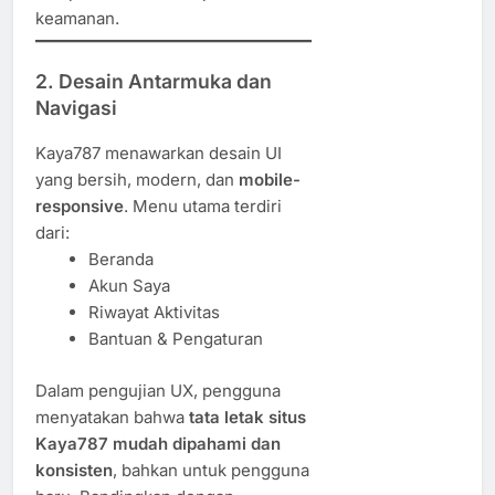
keamanan.
2. Desain Antarmuka dan
Navigasi
Kaya787 menawarkan desain UI
yang bersih, modern, dan
mobile-
responsive
. Menu utama terdiri
dari:
Beranda
Akun Saya
Riwayat Aktivitas
Bantuan & Pengaturan
Dalam pengujian UX, pengguna
menyatakan bahwa
tata letak situs
Kaya787 mudah dipahami dan
konsisten
, bahkan untuk pengguna