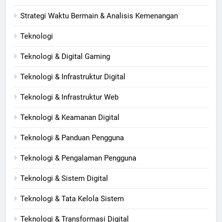
Strategi Waktu Bermain & Analisis Kemenangan
Teknologi
Teknologi & Digital Gaming
Teknologi & Infrastruktur Digital
Teknologi & Infrastruktur Web
Teknologi & Keamanan Digital
Teknologi & Panduan Pengguna
Teknologi & Pengalaman Pengguna
Teknologi & Sistem Digital
Teknologi & Tata Kelola Sistem
Teknologi & Transformasi Digital