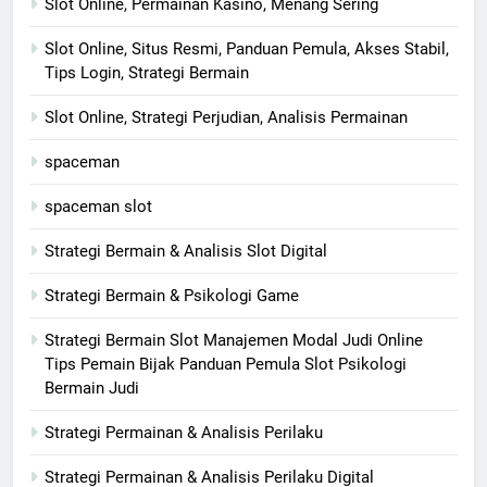
Slot Online, Permainan Kasino, Menang Sering
Slot Online, Situs Resmi, Panduan Pemula, Akses Stabil,
Tips Login, Strategi Bermain
Slot Online, Strategi Perjudian, Analisis Permainan
spaceman
spaceman slot
Strategi Bermain & Analisis Slot Digital
Strategi Bermain & Psikologi Game
Strategi Bermain Slot Manajemen Modal Judi Online
Tips Pemain Bijak Panduan Pemula Slot Psikologi
Bermain Judi
Strategi Permainan & Analisis Perilaku
Strategi Permainan & Analisis Perilaku Digital