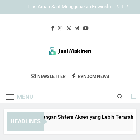
Skip
Cara Mengoptimalkan Proses EDWINSLOT Login
to
agar Lebih Cepat dan Stabil
content
Login Edwinslot Cepat dengan Sistem yang
Mudah Digunakan untuk Akses Akun Lebih
Praktis
TIARA4D Login dengan Sistem Akses yang Lebih
Terarah
Tips Aman Saat Menggunakan Edwinslot
Cara Mengoptimalkan Proses EDWINSLOT Login
agar Lebih Cepat dan Stabil
Jani Makinen
Nikmati Karya Fotografi Kreatif Dan
Login Edwinslot Cepat dengan Sistem yang
NEWSLETTER
RANDOM NEWS
Mudah Digunakan untuk Akses Akun Lebih
Inspiratif Dari Jani Makinen.
Praktis
MENU
ARA4D Login dengan Sistem Akses yang Lebih Terarah
HEADLINES
Month Ago