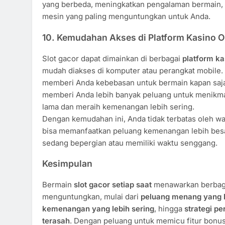
yang berbeda, meningkatkan pengalaman bermain
mesin yang paling menguntungkan untuk Anda.
10.
Kemudahan Akses di Platform Kasino O
Slot gacor dapat dimainkan di berbagai
platform ka
mudah diakses di komputer atau perangkat mobile.
memberi Anda kebebasan untuk bermain kapan saja
memberi Anda lebih banyak peluang untuk menikma
lama dan meraih kemenangan lebih sering.
Dengan kemudahan ini, Anda tidak terbatas oleh wa
bisa memanfaatkan peluang kemenangan lebih besa
sedang bepergian atau memiliki waktu senggang.
Kesimpulan
Bermain
slot gacor setiap saat
menawarkan berbag
menguntungkan, mulai dari
peluang menang yang l
kemenangan yang lebih sering
, hingga
strategi p
terasah
. Dengan peluang untuk memicu fitur bonus