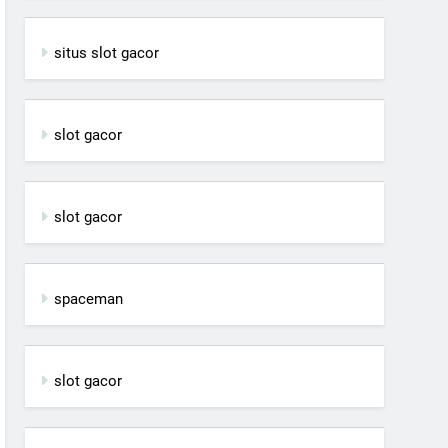
situs slot gacor
slot gacor
slot gacor
spaceman
slot gacor