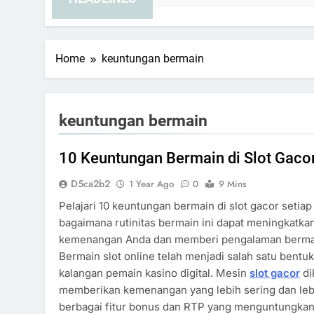
Home
keuntungan bermain
keuntungan bermain
10 Keuntungan Bermain di Slot Gacor
D5ca2b2
1 Year Ago
0
9 Mins
Pelajari 10 keuntungan bermain di slot gacor setia
bagaimana rutinitas bermain ini dapat meningkatka
kemenangan Anda dan memberi pengalaman bermain
Bermain slot online telah menjadi salah satu bentuk 
kalangan pemain kasino digital. Mesin
slot gacor
di
memberikan kemenangan yang lebih sering dan leb
berbagai fitur bonus dan RTP yang menguntungkan,