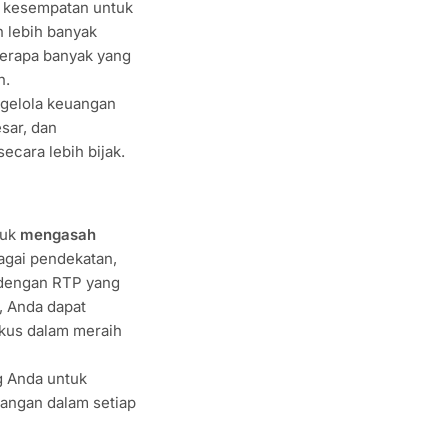
k kesempatan untuk
 lebih banyak
erapa banyak yang
n.
ngelola keuangan
sar, dan
cara lebih bijak.
tuk
mengasah
gai pendekatan,
 dengan RTP yang
, Anda dapat
okus dalam meraih
g Anda untuk
angan dalam setiap