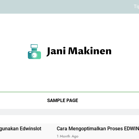
Ti
Cara Mengoptimalkan Proses EDWINSLO
Login Edwinslot Cepat dengan Sistem yang Mudah Digu
TIARA4D Login de
Ti
Cara Mengoptimalkan Proses EDWINSLO
i Makinen
rya Fotografi Kreatif Dan Inspiratif Dari Jani Makinen.
Login Edwinslot Cepat dengan Sistem yang Mudah Digu
SAMPLE PAGE
Edwinslot
Cara Mengoptimalkan Proses EDWINSLOT Logi
1 Month Ago