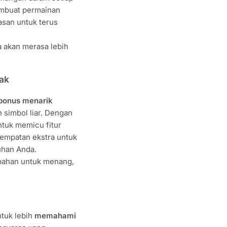
embuat permainan
san untuk terus
 akan merasa lebih
ak
 bonus menarik
 simbol liar. Dengan
ntuk memicu fitur
sempatan ekstra untuk
uhan Anda.
mbahan untuk menang,
tuk lebih
memahami