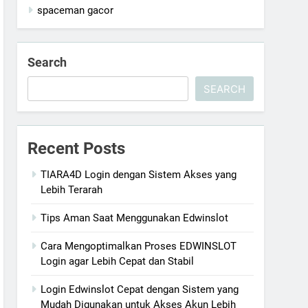
spaceman gacor
Search
SEARCH
Recent Posts
TIARA4D Login dengan Sistem Akses yang
Lebih Terarah
Tips Aman Saat Menggunakan Edwinslot
Cara Mengoptimalkan Proses EDWINSLOT
Login agar Lebih Cepat dan Stabil
Login Edwinslot Cepat dengan Sistem yang
Mudah Digunakan untuk Akses Akun Lebih