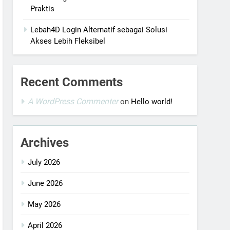
Praktis
Lebah4D Login Alternatif sebagai Solusi
Akses Lebih Fleksibel
Recent Comments
A WordPress Commenter
on
Hello world!
Archives
July 2026
June 2026
May 2026
April 2026