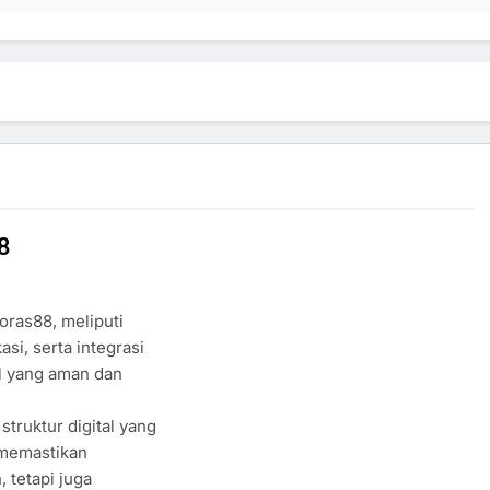
88
Horas88, meliputi
asi, serta integrasi
l yang aman dan
struktur digital yang
a memastikan
tetapi juga