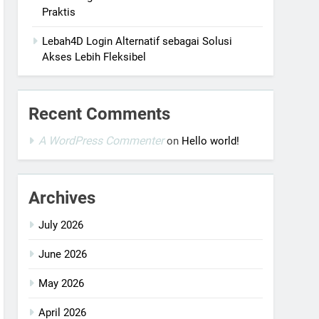
Praktis
Lebah4D Login Alternatif sebagai Solusi
Akses Lebih Fleksibel
Recent Comments
A WordPress Commenter
on
Hello world!
Archives
July 2026
June 2026
May 2026
April 2026