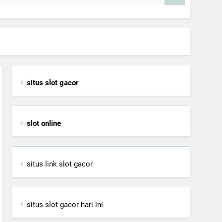
situs slot gacor
slot online
situs link slot gacor
situs slot gacor hari ini