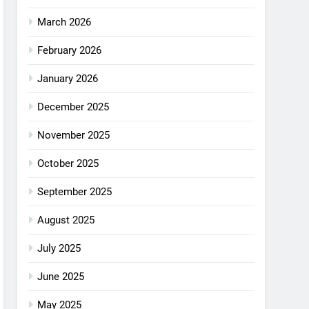
March 2026
February 2026
January 2026
December 2025
November 2025
October 2025
September 2025
August 2025
July 2025
June 2025
May 2025