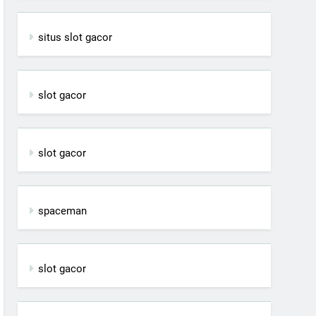
situs slot gacor
slot gacor
slot gacor
spaceman
slot gacor