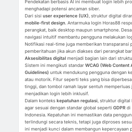
Pendekatan berbasis AI ini membuat login lebih pro
menghadapi potensi ancaman siber.
Dari sisi
user experience (UX)
, struktur digital di
mobile-first design
. Antarmuka login Horas88 respo
perangkat, baik desktop maupun smartphone. Desa
navigasi intuitif membantu pengguna melakukan lo
Notifikasi real-time juga memberikan transparansi 
pemberitahuan jika akun diakses dari perangkat bar
Aksesibilitas digital
menjadi bagian lain dari strukt
Sistem ini mengikuti standar
WCAG (Web Content A
Guidelines)
untuk mendukung pengguna dengan ket
atau motorik. Fitur seperti teks yang bisa diperbesa
tinggi, dan tombol ramah layar sentuh memperluas
menjadikan login lebih inklusif.
Dalam konteks
kepatuhan regulasi
, struktur digit
agar sesuai dengan standar global seperti
GDPR
di
Indonesia. Kepatuhan ini memastikan data penggun
terlindungi secara teknis, tetapi juga diproses ses
ini menjadi kunci dalam membangun kepercayaan p