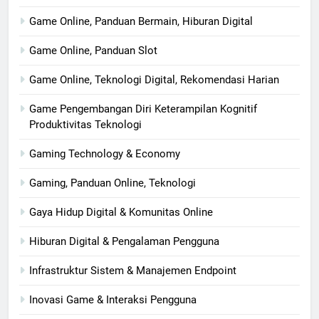
Game Online, Panduan Bermain, Hiburan Digital
Game Online, Panduan Slot
Game Online, Teknologi Digital, Rekomendasi Harian
Game Pengembangan Diri Keterampilan Kognitif
Produktivitas Teknologi
Gaming Technology & Economy
Gaming, Panduan Online, Teknologi
Gaya Hidup Digital & Komunitas Online
Hiburan Digital & Pengalaman Pengguna
Infrastruktur Sistem & Manajemen Endpoint
Inovasi Game & Interaksi Pengguna