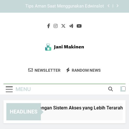
Skip
Cara Mengoptimalkan Proses EDWINSLOT Login
to
agar Lebih Cepat dan Stabil
content
Login Edwinslot Cepat dengan Sistem yang
Mudah Digunakan untuk Akses Akun Lebih
Praktis
TIARA4D Login dengan Sistem Akses yang Lebih
Terarah
Tips Aman Saat Menggunakan Edwinslot
Cara Mengoptimalkan Proses EDWINSLOT Login
agar Lebih Cepat dan Stabil
Jani Makinen
Nikmati Karya Fotografi Kreatif Dan
Login Edwinslot Cepat dengan Sistem yang
NEWSLETTER
RANDOM NEWS
Mudah Digunakan untuk Akses Akun Lebih
Inspiratif Dari Jani Makinen.
Praktis
MENU
ARA4D Login dengan Sistem Akses yang Lebih Terarah
HEADLINES
Weeks Ago