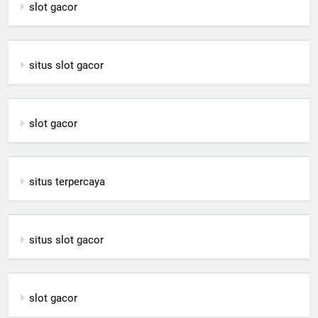
slot gacor
situs slot gacor
slot gacor
situs terpercaya
situs slot gacor
slot gacor