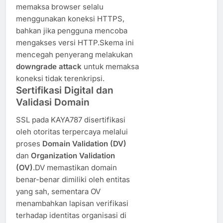
memaksa browser selalu
menggunakan koneksi HTTPS,
bahkan jika pengguna mencoba
mengakses versi HTTP.Skema ini
mencegah penyerang melakukan
downgrade attack
untuk memaksa
koneksi tidak terenkripsi.
Sertifikasi Digital dan
Validasi Domain
SSL pada KAYA787 disertifikasi
oleh otoritas terpercaya melalui
proses
Domain Validation (DV)
dan
Organization Validation
(OV)
.DV memastikan domain
benar-benar dimiliki oleh entitas
yang sah, sementara OV
menambahkan lapisan verifikasi
terhadap identitas organisasi di