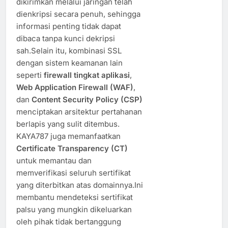
dikirimkan melalui jaringan telah
dienkripsi secara penuh, sehingga
informasi penting tidak dapat
dibaca tanpa kunci dekripsi
sah.Selain itu, kombinasi SSL
dengan sistem keamanan lain
seperti
firewall tingkat aplikasi
,
Web Application Firewall (WAF)
,
dan
Content Security Policy (CSP)
menciptakan arsitektur pertahanan
berlapis yang sulit ditembus.
KAYA787 juga memanfaatkan
Certificate Transparency (CT)
untuk memantau dan
memverifikasi seluruh sertifikat
yang diterbitkan atas domainnya.Ini
membantu mendeteksi sertifikat
palsu yang mungkin dikeluarkan
oleh pihak tidak bertanggung