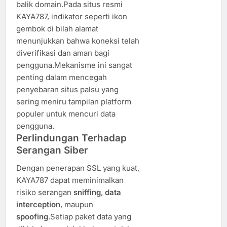
balik domain.Pada situs resmi
KAYA787, indikator seperti ikon
gembok di bilah alamat
menunjukkan bahwa koneksi telah
diverifikasi dan aman bagi
pengguna.Mekanisme ini sangat
penting dalam mencegah
penyebaran situs palsu yang
sering meniru tampilan platform
populer untuk mencuri data
pengguna.
Perlindungan Terhadap
Serangan Siber
Dengan penerapan SSL yang kuat,
KAYA787 dapat meminimalkan
risiko serangan
sniffing
,
data
interception
, maupun
spoofing
.Setiap paket data yang