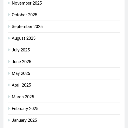
November 2025
October 2025
September 2025
August 2025
July 2025
June 2025
May 2025
April 2025
March 2025
February 2025
January 2025