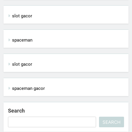
slot gacor
spaceman
slot gacor
spaceman gacor
Search
SEARCH