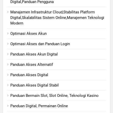
Digital,Panduan Pengguna
Manajemen Infrastruktur Cloud,Stabilitas Platform
Digital,Skalabilitas Sistem Online,Manajemen Teknologi
Modern
Optimasi Akses Akun
Optimasi Akses dan Panduan Login
Panduan Akses Akun Digital
Panduan Akses Alternatif
Panduan Akses Digital
Panduan Akses Digital Stabil
Panduan Bermain Slot, Slot Online, Teknologi Kasino
Panduan Digital, Permainan Online