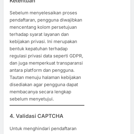
Ketentuan
Sebelum menyelesaikan proses
pendaftaran, pengguna diwajibkan
mencentang kolom persetujuan
terhadap syarat layanan dan
kebijakan privasi. Ini merupakan
bentuk kepatuhan terhadap
regulasi privasi data seperti GDPR,
dan juga memperkuat transparansi
antara platform dan pengguna.
Tautan menuju halaman kebijakan
disediakan agar pengguna dapat
membacanya secara lengkap
sebelum menyetujui.
4. Validasi CAPTCHA
Untuk menghindari pendaftaran