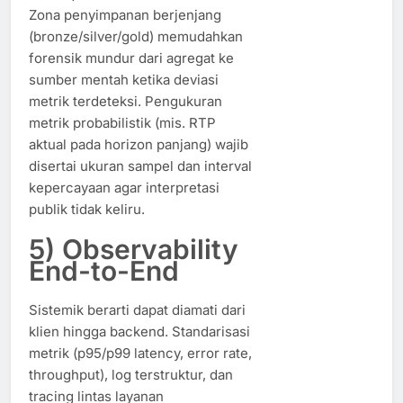
Zona penyimpanan berjenjang
(bronze/silver/gold) memudahkan
forensik mundur dari agregat ke
sumber mentah ketika deviasi
metrik terdeteksi. Pengukuran
metrik probabilistik (mis. RTP
aktual pada horizon panjang) wajib
disertai ukuran sampel dan interval
kepercayaan agar interpretasi
publik tidak keliru.
5) Observability
End-to-End
Sistemik berarti dapat diamati dari
klien hingga backend. Standarisasi
metrik (p95/p99 latency, error rate,
throughput), log terstruktur, dan
tracing lintas layanan