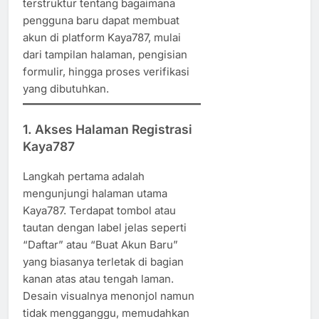
terstruktur tentang bagaimana
pengguna baru dapat membuat
akun di platform Kaya787, mulai
dari tampilan halaman, pengisian
formulir, hingga proses verifikasi
yang dibutuhkan.
1. Akses Halaman Registrasi
Kaya787
Langkah pertama adalah
mengunjungi halaman utama
Kaya787. Terdapat tombol atau
tautan dengan label jelas seperti
“Daftar” atau “Buat Akun Baru”
yang biasanya terletak di bagian
kanan atas atau tengah laman.
Desain visualnya menonjol namun
tidak mengganggu, memudahkan