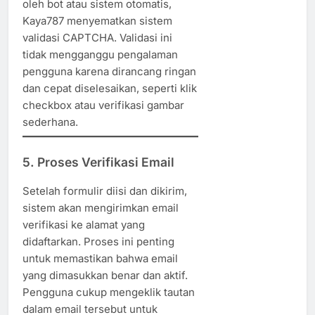
oleh bot atau sistem otomatis,
Kaya787 menyematkan sistem
validasi CAPTCHA. Validasi ini
tidak mengganggu pengalaman
pengguna karena dirancang ringan
dan cepat diselesaikan, seperti klik
checkbox atau verifikasi gambar
sederhana.
5. Proses Verifikasi Email
Setelah formulir diisi dan dikirim,
sistem akan mengirimkan email
verifikasi ke alamat yang
didaftarkan. Proses ini penting
untuk memastikan bahwa email
yang dimasukkan benar dan aktif.
Pengguna cukup mengeklik tautan
dalam email tersebut untuk