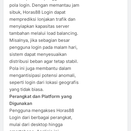
pola login. Dengan memantau jam
sibuk, Horas88 Login dapat
memprediksi lonjakan trafik dan
menyiapkan kapasitas server
tambahan melalui load balancing.
Misalnya, jika sebagian besar
pengguna login pada malam hari,
sistem dapat menyesuaikan
distribusi beban agar tetap stabil.
Pola ini juga membantu dalam
mengantisipasi potensi anomali,
seperti login dari lokasi geografis
yang tidak biasa.
Perangkat dan Platform yang
Digunakan
Pengguna mengakses Horas88
Login dari berbagai perangkat,
mulai dari desktop hingga