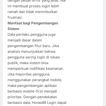
dengan pesan error yang jelas. Hal
ini membuat proses login lebih
ramah dan tidak menimbulkan
frustrasi.
Manfaat bagi Pengembangan
Sistem
Data perilaku pengguna juga
menjadi dasar dalam
pengembangan fitur baru. Jika
analisis menunjukkan bahwa
pengguna sering login di lokasi
publik, maka sistem bisa
memperkuat notifikasi keamanan.
Jika mayoritas pengguna
menggunakan perangkat mobile,
maka pengembangan aplikasi
berbasis mobile-first menjadi
prioritas. Dengan pendekatan
berbasis data, Horas88 Login dapat