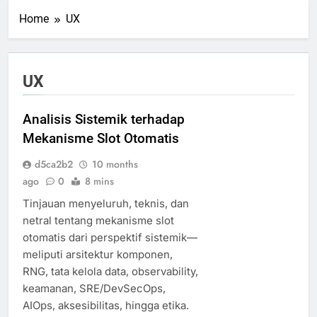
Home
UX
UX
Analisis Sistemik terhadap
Mekanisme Slot Otomatis
d5ca2b2
10 months
ago
0
8 mins
Tinjauan menyeluruh, teknis, dan
netral tentang mekanisme slot
otomatis dari perspektif sistemik—
meliputi arsitektur komponen,
RNG, tata kelola data, observability,
keamanan, SRE/DevSecOps,
AIOps, aksesibilitas, hingga etika.