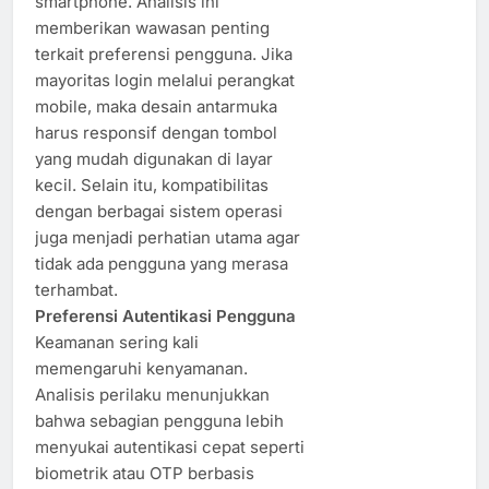
smartphone. Analisis ini
memberikan wawasan penting
terkait preferensi pengguna. Jika
mayoritas login melalui perangkat
mobile, maka desain antarmuka
harus responsif dengan tombol
yang mudah digunakan di layar
kecil. Selain itu, kompatibilitas
dengan berbagai sistem operasi
juga menjadi perhatian utama agar
tidak ada pengguna yang merasa
terhambat.
Preferensi Autentikasi Pengguna
Keamanan sering kali
memengaruhi kenyamanan.
Analisis perilaku menunjukkan
bahwa sebagian pengguna lebih
menyukai autentikasi cepat seperti
biometrik atau OTP berbasis