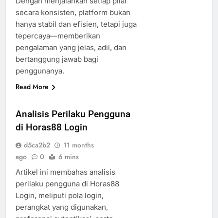
Dengan menjalankan setiap pilar
secara konsisten, platform bukan
hanya stabil dan efisien, tetapi juga
tepercaya—memberikan
pengalaman yang jelas, adil, dan
bertanggung jawab bagi
penggunanya.
Read More
Analisis Perilaku Pengguna
di Horas88 Login
d5ca2b2
11 months
ago
0
6 mins
Artikel ini membahas analisis
perilaku pengguna di Horas88
Login, meliputi pola login,
perangkat yang digunakan,