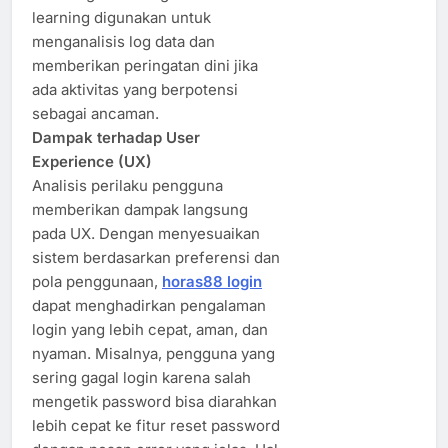
learning digunakan untuk
menganalisis log data dan
memberikan peringatan dini jika
ada aktivitas yang berpotensi
sebagai ancaman.
Dampak terhadap User
Experience (UX)
Analisis perilaku pengguna
memberikan dampak langsung
pada UX. Dengan menyesuaikan
sistem berdasarkan preferensi dan
pola penggunaan,
horas88 login
dapat menghadirkan pengalaman
login yang lebih cepat, aman, dan
nyaman. Misalnya, pengguna yang
sering gagal login karena salah
mengetik password bisa diarahkan
lebih cepat ke fitur reset password