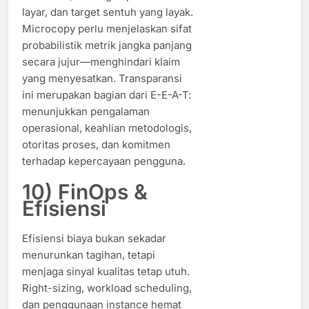
layar, dan target sentuh yang layak.
Microcopy perlu menjelaskan sifat
probabilistik metrik jangka panjang
secara jujur—menghindari klaim
yang menyesatkan. Transparansi
ini merupakan bagian dari E-E-A-T:
menunjukkan pengalaman
operasional, keahlian metodologis,
otoritas proses, dan komitmen
terhadap kepercayaan pengguna.
10) FinOps &
Efisiensi
Efisiensi biaya bukan sekadar
menurunkan tagihan, tetapi
menjaga sinyal kualitas tetap utuh.
Right-sizing, workload scheduling,
dan penggunaan instance hemat