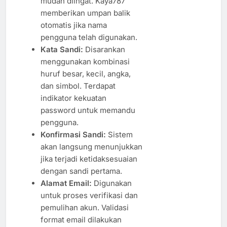
mudah diingat. Kaya787
memberikan umpan balik
otomatis jika nama
pengguna telah digunakan.
Kata Sandi:
Disarankan
menggunakan kombinasi
huruf besar, kecil, angka,
dan simbol. Terdapat
indikator kekuatan
password untuk memandu
pengguna.
Konfirmasi Sandi:
Sistem
akan langsung menunjukkan
jika terjadi ketidaksesuaian
dengan sandi pertama.
Alamat Email:
Digunakan
untuk proses verifikasi dan
pemulihan akun. Validasi
format email dilakukan