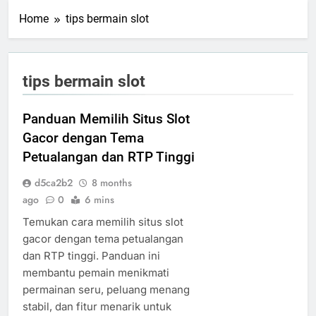
Home
tips bermain slot
tips bermain slot
Panduan Memilih Situs Slot
Gacor dengan Tema
Petualangan dan RTP Tinggi
d5ca2b2
8 months
ago
0
6 mins
Temukan cara memilih situs slot
gacor dengan tema petualangan
dan RTP tinggi. Panduan ini
membantu pemain menikmati
permainan seru, peluang menang
stabil, dan fitur menarik untuk