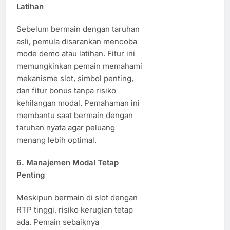
Latihan
Sebelum bermain dengan taruhan
asli, pemula disarankan mencoba
mode demo atau latihan. Fitur ini
memungkinkan pemain memahami
mekanisme slot, simbol penting,
dan fitur bonus tanpa risiko
kehilangan modal. Pemahaman ini
membantu saat bermain dengan
taruhan nyata agar peluang
menang lebih optimal.
6. Manajemen Modal Tetap
Penting
Meskipun bermain di slot dengan
RTP tinggi, risiko kerugian tetap
ada. Pemain sebaiknya