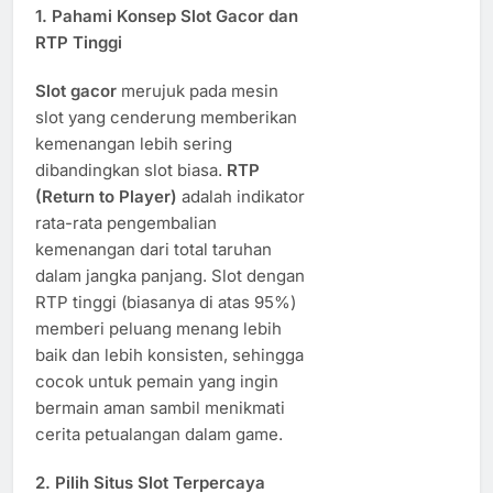
1. Pahami Konsep Slot Gacor dan
RTP Tinggi
Slot gacor
merujuk pada mesin
slot yang cenderung memberikan
kemenangan lebih sering
dibandingkan slot biasa.
RTP
(Return to Player)
adalah indikator
rata-rata pengembalian
kemenangan dari total taruhan
dalam jangka panjang. Slot dengan
RTP tinggi (biasanya di atas 95%)
memberi peluang menang lebih
baik dan lebih konsisten, sehingga
cocok untuk pemain yang ingin
bermain aman sambil menikmati
cerita petualangan dalam game.
2. Pilih Situs Slot Terpercaya