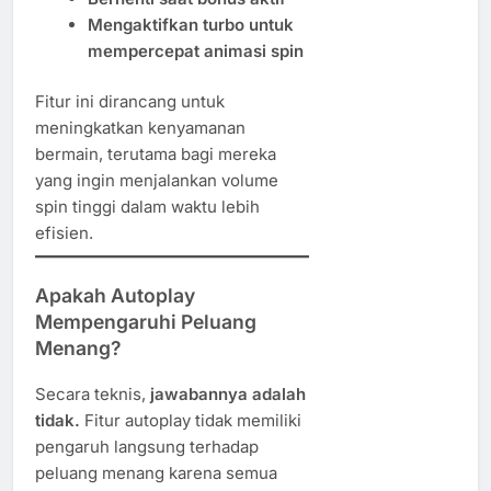
Mengaktifkan turbo untuk
mempercepat animasi spin
Fitur ini dirancang untuk
meningkatkan kenyamanan
bermain, terutama bagi mereka
yang ingin menjalankan volume
spin tinggi dalam waktu lebih
efisien.
Apakah Autoplay
Mempengaruhi Peluang
Menang?
Secara teknis,
jawabannya adalah
tidak.
Fitur autoplay tidak memiliki
pengaruh langsung terhadap
peluang menang karena semua