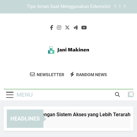
Skip
Cara Mengoptimalkan Proses EDWINSLOT Login
to
agar Lebih Cepat dan Stabil
content
Login Edwinslot Cepat dengan Sistem yang
Mudah Digunakan untuk Akses Akun Lebih
Praktis
TIARA4D Login dengan Sistem Akses yang Lebih
Terarah
Tips Aman Saat Menggunakan Edwinslot
Cara Mengoptimalkan Proses EDWINSLOT Login
agar Lebih Cepat dan Stabil
Jani Makinen
Nikmati Karya Fotografi Kreatif Dan
Login Edwinslot Cepat dengan Sistem yang
NEWSLETTER
RANDOM NEWS
Mudah Digunakan untuk Akses Akun Lebih
Inspiratif Dari Jani Makinen.
Praktis
MENU
ARA4D Login dengan Sistem Akses yang Lebih Terarah
HEADLINES
Weeks Ago