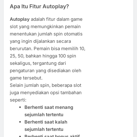
Apa Itu Fitur Autoplay?
Autoplay
adalah fitur dalam game
slot yang memungkinkan pemain
menentukan jumlah spin otomatis
yang ingin dijalankan secara
berurutan. Pemain bisa memilih 10,
25, 50, bahkan hingga 100 spin
sekaligus, tergantung dari
pengaturan yang disediakan oleh
game tersebut.
Selain jumlah spin, beberapa slot
juga menyediakan opsi tambahan
seperti:
Berhenti saat menang
sejumlah tertentu
Berhenti saat kalah
sejumlah tertentu
Berhenti saat bonus aktif