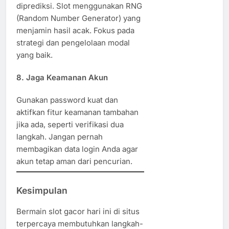
diprediksi. Slot menggunakan RNG
(Random Number Generator) yang
menjamin hasil acak. Fokus pada
strategi dan pengelolaan modal
yang baik.
8. Jaga Keamanan Akun
Gunakan password kuat dan
aktifkan fitur keamanan tambahan
jika ada, seperti verifikasi dua
langkah. Jangan pernah
membagikan data login Anda agar
akun tetap aman dari pencurian.
Kesimpulan
Bermain slot gacor hari ini di situs
terpercaya membutuhkan langkah-