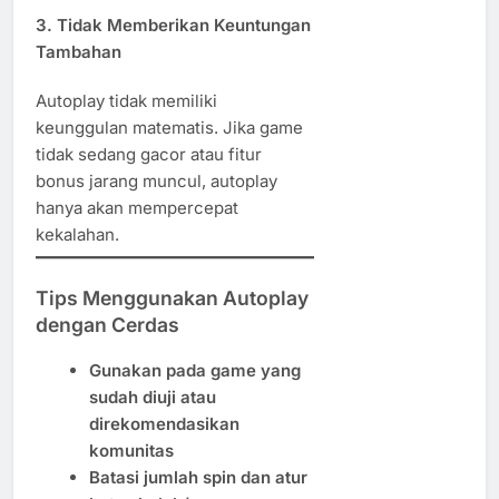
3.
Tidak Memberikan Keuntungan
Tambahan
Autoplay tidak memiliki
keunggulan matematis. Jika game
tidak sedang gacor atau fitur
bonus jarang muncul, autoplay
hanya akan mempercepat
kekalahan.
Tips Menggunakan Autoplay
dengan Cerdas
Gunakan pada game yang
sudah diuji atau
direkomendasikan
komunitas
Batasi jumlah spin dan atur