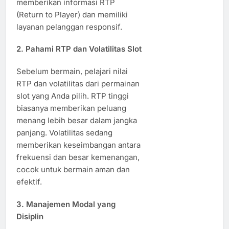
memberikan informasi RTP
(Return to Player) dan memiliki
layanan pelanggan responsif.
2. Pahami RTP dan Volatilitas Slot
Sebelum bermain, pelajari nilai
RTP dan volatilitas dari permainan
slot yang Anda pilih. RTP tinggi
biasanya memberikan peluang
menang lebih besar dalam jangka
panjang. Volatilitas sedang
memberikan keseimbangan antara
frekuensi dan besar kemenangan,
cocok untuk bermain aman dan
efektif.
3. Manajemen Modal yang
Disiplin