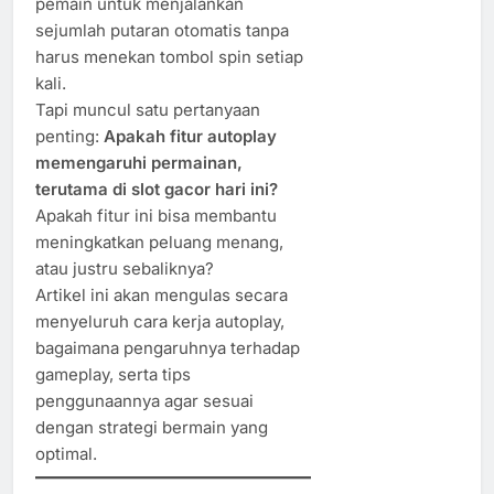
pemain untuk menjalankan
sejumlah putaran otomatis tanpa
harus menekan tombol spin setiap
kali.
Tapi muncul satu pertanyaan
penting:
Apakah fitur autoplay
memengaruhi permainan,
terutama di slot gacor hari ini?
Apakah fitur ini bisa membantu
meningkatkan peluang menang,
atau justru sebaliknya?
Artikel ini akan mengulas secara
menyeluruh cara kerja autoplay,
bagaimana pengaruhnya terhadap
gameplay, serta tips
penggunaannya agar sesuai
dengan strategi bermain yang
optimal.