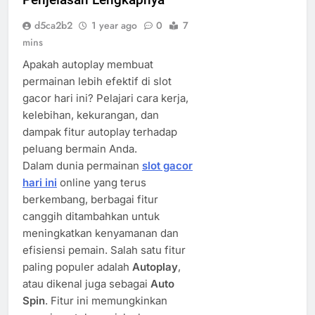
d5ca2b2
1 year ago
0
7
mins
Apakah autoplay membuat
permainan lebih efektif di slot
gacor hari ini? Pelajari cara kerja,
kelebihan, kekurangan, dan
dampak fitur autoplay terhadap
peluang bermain Anda.
Dalam dunia permainan
slot gacor
hari ini
online yang terus
berkembang, berbagai fitur
canggih ditambahkan untuk
meningkatkan kenyamanan dan
efisiensi pemain. Salah satu fitur
paling populer adalah
Autoplay
,
atau dikenal juga sebagai
Auto
Spin
. Fitur ini memungkinkan