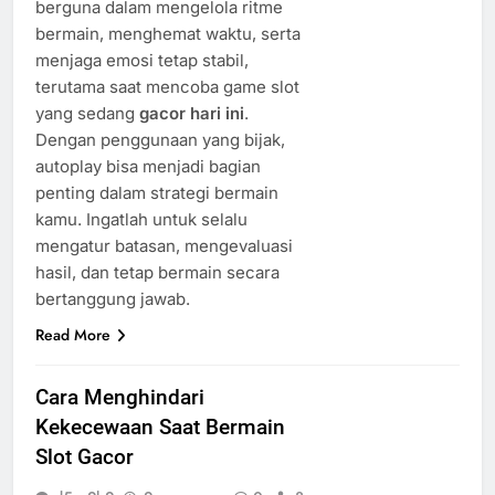
berguna dalam mengelola ritme
bermain, menghemat waktu, serta
menjaga emosi tetap stabil,
terutama saat mencoba game slot
yang sedang
gacor hari ini
.
Dengan penggunaan yang bijak,
autoplay bisa menjadi bagian
penting dalam strategi bermain
kamu. Ingatlah untuk selalu
mengatur batasan, mengevaluasi
hasil, dan tetap bermain secara
bertanggung jawab.
Read More
Cara Menghindari
Kekecewaan Saat Bermain
Slot Gacor