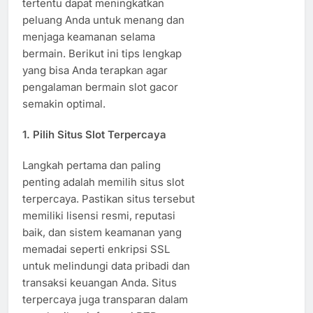
tertentu dapat meningkatkan
peluang Anda untuk menang dan
menjaga keamanan selama
bermain. Berikut ini tips lengkap
yang bisa Anda terapkan agar
pengalaman bermain slot gacor
semakin optimal.
1. Pilih Situs Slot Terpercaya
Langkah pertama dan paling
penting adalah memilih situs slot
terpercaya. Pastikan situs tersebut
memiliki lisensi resmi, reputasi
baik, dan sistem keamanan yang
memadai seperti enkripsi SSL
untuk melindungi data pribadi dan
transaksi keuangan Anda. Situs
terpercaya juga transparan dalam