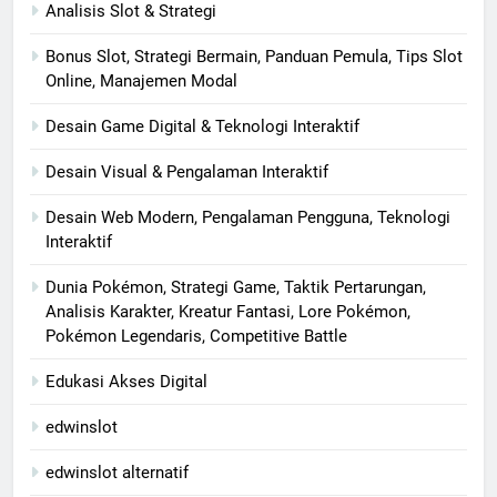
Analisis Slot & Strategi
Bonus Slot, Strategi Bermain, Panduan Pemula, Tips Slot
Online, Manajemen Modal
Desain Game Digital & Teknologi Interaktif
Desain Visual & Pengalaman Interaktif
Desain Web Modern, Pengalaman Pengguna, Teknologi
Interaktif
Dunia Pokémon, Strategi Game, Taktik Pertarungan,
Analisis Karakter, Kreatur Fantasi, Lore Pokémon,
Pokémon Legendaris, Competitive Battle
Edukasi Akses Digital
edwinslot
edwinslot alternatif