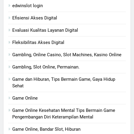
edwinslot login
Efisiensi Akses Digital
Evaluasi Kualitas Layanan Digital
Fleksibilitas Akses Digital
Gambling, Online Casino, Slot Machines, Kasino Online
Gambling, Slot Online, Permainan.
Game dan Hiburan, Tips Bermain Game, Gaya Hidup
Sehat
Game Online
Game Online Kesehatan Mental Tips Bermain Game
Pengembangan Diri Keterampilan Mental
Game Online, Bandar Slot, Hiburan