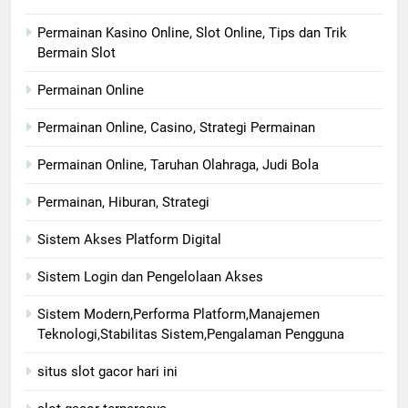
Permainan Kasino Online, Slot Online, Tips dan Trik
Bermain Slot
Permainan Online
Permainan Online, Casino, Strategi Permainan
Permainan Online, Taruhan Olahraga, Judi Bola
Permainan, Hiburan, Strategi
Sistem Akses Platform Digital
Sistem Login dan Pengelolaan Akses
Sistem Modern,Performa Platform,Manajemen
Teknologi,Stabilitas Sistem,Pengalaman Pengguna
situs slot gacor hari ini