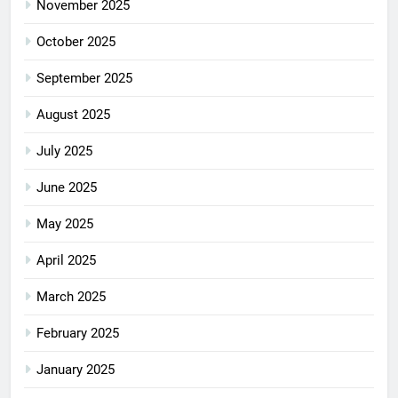
November 2025
October 2025
September 2025
August 2025
July 2025
June 2025
May 2025
April 2025
March 2025
February 2025
January 2025