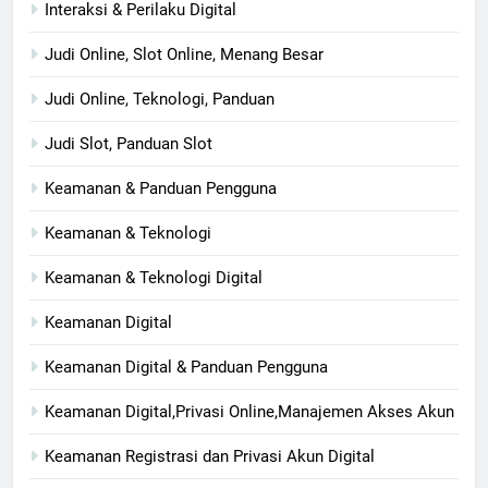
Interaksi & Perilaku Digital
Judi Online, Slot Online, Menang Besar
Judi Online, Teknologi, Panduan
Judi Slot, Panduan Slot
Keamanan & Panduan Pengguna
Keamanan & Teknologi
Keamanan & Teknologi Digital
Keamanan Digital
Keamanan Digital & Panduan Pengguna
Keamanan Digital,Privasi Online,Manajemen Akses Akun
Keamanan Registrasi dan Privasi Akun Digital