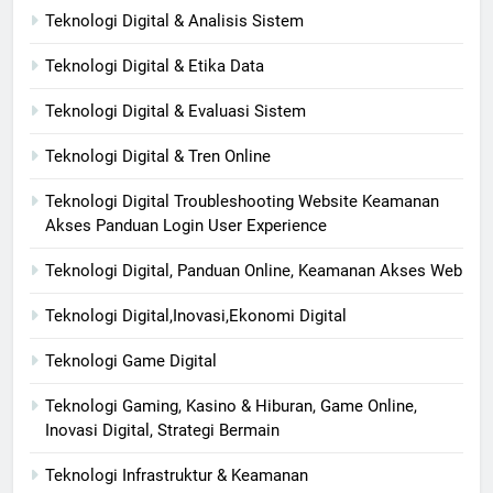
Teknologi Digital & Analisis Sistem
Teknologi Digital & Etika Data
Teknologi Digital & Evaluasi Sistem
Teknologi Digital & Tren Online
Teknologi Digital Troubleshooting Website Keamanan
Akses Panduan Login User Experience
Teknologi Digital, Panduan Online, Keamanan Akses Web
Teknologi Digital,Inovasi,Ekonomi Digital
Teknologi Game Digital
Teknologi Gaming, Kasino & Hiburan, Game Online,
Inovasi Digital, Strategi Bermain
Teknologi Infrastruktur & Keamanan