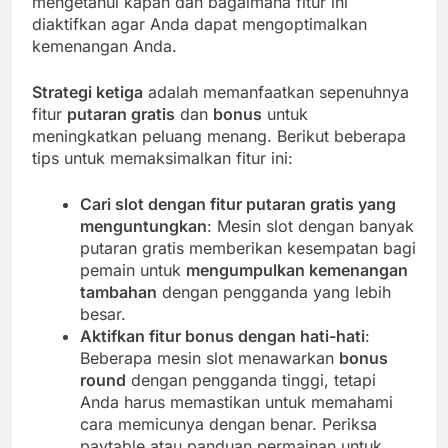
mengetahui kapan dan bagaimana fitur ini
diaktifkan agar Anda dapat mengoptimalkan
kemenangan Anda.
Strategi ketiga
adalah memanfaatkan sepenuhnya
fitur
putaran gratis
dan
bonus
untuk
meningkatkan peluang menang. Berikut beberapa
tips untuk memaksimalkan fitur ini:
Cari slot dengan fitur putaran gratis yang
menguntungkan
: Mesin slot dengan banyak
putaran gratis memberikan kesempatan bagi
pemain untuk
mengumpulkan kemenangan
tambahan
dengan pengganda yang lebih
besar.
Aktifkan fitur bonus dengan hati-hati
:
Beberapa mesin slot menawarkan
bonus
round
dengan pengganda tinggi, tetapi
Anda harus memastikan untuk memahami
cara memicunya dengan benar. Periksa
paytable atau panduan permainan untuk