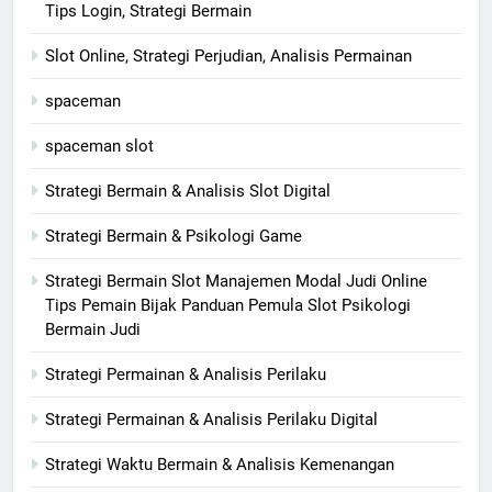
Tips Login, Strategi Bermain
Slot Online, Strategi Perjudian, Analisis Permainan
spaceman
spaceman slot
Strategi Bermain & Analisis Slot Digital
Strategi Bermain & Psikologi Game
Strategi Bermain Slot Manajemen Modal Judi Online
Tips Pemain Bijak Panduan Pemula Slot Psikologi
Bermain Judi
Strategi Permainan & Analisis Perilaku
Strategi Permainan & Analisis Perilaku Digital
Strategi Waktu Bermain & Analisis Kemenangan