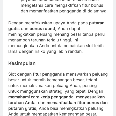
mengetahui cara mengaktifkan fitur bonus
dan memanfaatkan pengganda di dalamnya.
Dengan memfokuskan upaya Anda pada
putaran
gratis
dan
bonus round
, Anda dapat
meningkatkan peluang menang besar tanpa perlu
menambah taruhan terlalu tinggi. Ini
memungkinkan Anda untuk memainkan slot lebih
lama dengan risiko yang lebih rendah.
Kesimpulan
Slot dengan
fitur pengganda
menawarkan peluang
besar untuk meraih kemenangan besar, tetapi
untuk memaksimalkan peluang Anda, penting
untuk menggunakan strategi yang tepat. Dengan
memahami cara kerja pengganda
,
menyesuaikan
taruhan Anda
, dan
memanfaatkan fitur bonus dan
putaran gratis
, Anda bisa meningkatkan peluang
Anda untuk mendapatkan kemenangan besar.