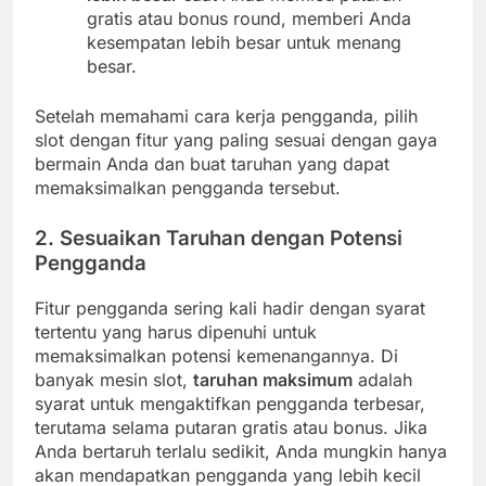
gratis atau bonus round, memberi Anda
kesempatan lebih besar untuk menang
besar.
Setelah memahami cara kerja pengganda, pilih
slot dengan fitur yang paling sesuai dengan gaya
bermain Anda dan buat taruhan yang dapat
memaksimalkan pengganda tersebut.
2. Sesuaikan Taruhan dengan Potensi
Pengganda
Fitur pengganda sering kali hadir dengan syarat
tertentu yang harus dipenuhi untuk
memaksimalkan potensi kemenangannya. Di
banyak mesin slot,
taruhan maksimum
adalah
syarat untuk mengaktifkan pengganda terbesar,
terutama selama putaran gratis atau bonus. Jika
Anda bertaruh terlalu sedikit, Anda mungkin hanya
akan mendapatkan pengganda yang lebih kecil