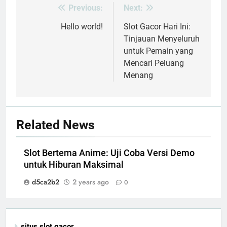
Previous:
Next:
Post
navigation
Hello world!
Slot Gacor Hari Ini:
Tinjauan Menyeluruh
untuk Pemain yang
Mencari Peluang
Menang
Related News
Slot Bertema Anime: Uji Coba Versi Demo
untuk Hiburan Maksimal
d5ca2b2
2 years ago
0
situs slot gacor