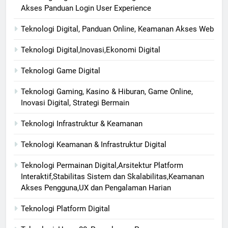
Akses Panduan Login User Experience
Teknologi Digital, Panduan Online, Keamanan Akses Web
Teknologi Digital,Inovasi,Ekonomi Digital
Teknologi Game Digital
Teknologi Gaming, Kasino & Hiburan, Game Online,
Inovasi Digital, Strategi Bermain
Teknologi Infrastruktur & Keamanan
Teknologi Keamanan & Infrastruktur Digital
Teknologi Permainan Digital,Arsitektur Platform
Interaktif,Stabilitas Sistem dan Skalabilitas,Keamanan
Akses Pengguna,UX dan Pengalaman Harian
Teknologi Platform Digital