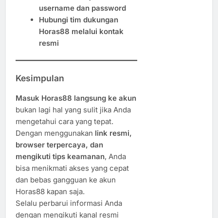
username dan password
Hubungi tim dukungan
Horas88 melalui kontak
resmi
Kesimpulan
Masuk Horas88 langsung ke akun
bukan lagi hal yang sulit jika Anda
mengetahui cara yang tepat.
Dengan menggunakan
link resmi,
browser terpercaya, dan
mengikuti tips keamanan
, Anda
bisa menikmati akses yang cepat
dan bebas gangguan ke akun
Horas88 kapan saja.
Selalu perbarui informasi Anda
dengan mengikuti kanal resmi