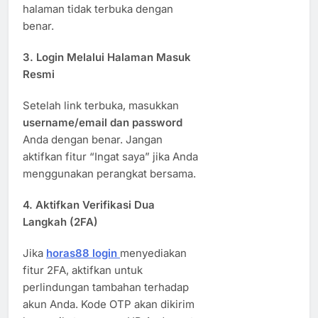
halaman tidak terbuka dengan
benar.
3.
Login Melalui Halaman Masuk
Resmi
Setelah link terbuka, masukkan
username/email dan password
Anda dengan benar. Jangan
aktifkan fitur “Ingat saya” jika Anda
menggunakan perangkat bersama.
4.
Aktifkan Verifikasi Dua
Langkah (2FA)
Jika
horas88 login
menyediakan
fitur 2FA, aktifkan untuk
perlindungan tambahan terhadap
akun Anda. Kode OTP akan dikirim