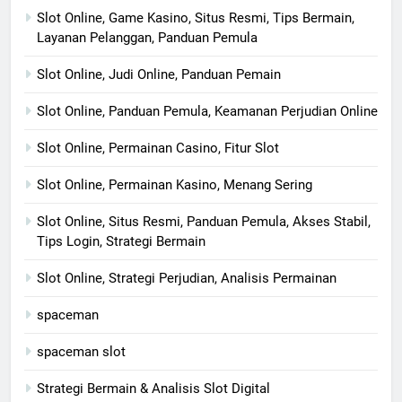
Slot Online, Game Kasino, Situs Resmi, Tips Bermain,
Layanan Pelanggan, Panduan Pemula
Slot Online, Judi Online, Panduan Pemain
Slot Online, Panduan Pemula, Keamanan Perjudian Online
Slot Online, Permainan Casino, Fitur Slot
Slot Online, Permainan Kasino, Menang Sering
Slot Online, Situs Resmi, Panduan Pemula, Akses Stabil,
Tips Login, Strategi Bermain
Slot Online, Strategi Perjudian, Analisis Permainan
spaceman
spaceman slot
Strategi Bermain & Analisis Slot Digital