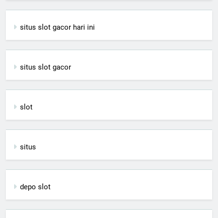
situs slot gacor hari ini
situs slot gacor
slot
situs
depo slot