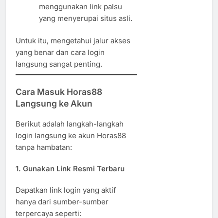
menggunakan link palsu
yang menyerupai situs asli.
Untuk itu, mengetahui jalur akses
yang benar dan cara login
langsung sangat penting.
Cara Masuk Horas88
Langsung ke Akun
Berikut adalah langkah-langkah
login langsung ke akun Horas88
tanpa hambatan:
1.
Gunakan Link Resmi Terbaru
Dapatkan link login yang aktif
hanya dari sumber-sumber
terpercaya seperti: