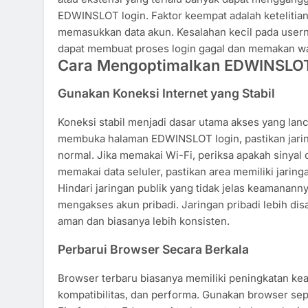
EDWINSLOT login. Faktor keempat adalah keteliti
memasukkan data akun. Kesalahan kecil pada user
dapat membuat proses login gagal dan memakan wa
Cara Mengoptimalkan EDWINSLOT
Gunakan Koneksi Internet yang Stabil
Koneksi stabil menjadi dasar utama akses yang lan
membuka halaman EDWINSLOT login, pastikan jaring
normal. Jika memakai Wi-Fi, periksa apakah sinyal 
memakai data seluler, pastikan area memiliki jarin
Hindari jaringan publik yang tidak jelas keamananny
mengakses akun pribadi. Jaringan pribadi lebih dis
aman dan biasanya lebih konsisten.
Perbarui Browser Secara Berkala
Browser terbaru biasanya memiliki peningkatan ke
kompatibilitas, dan performa. Gunakan browser sep