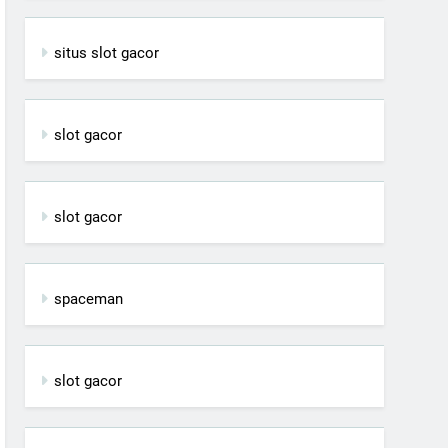
situs slot gacor
slot gacor
slot gacor
spaceman
slot gacor