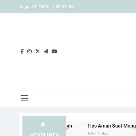
Skip
August 9, 2026
1:52:22 PM
to
content
Jan
Nikmati Ka
 yang Lebih Terarah
Tips Aman Saat Menggunakan Edw
1 Month Ago
HEADLINES