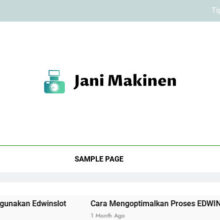
Ti
Cara Mengoptimalkan Proses EDWINSLO
Login Edwinslot Cepat dengan Sistem yang Mudah Digu
TIARA4D Login de
Ti
Cara Mengoptimalkan Proses EDWINSLO
i Makinen
rya Fotografi Kreatif Dan Inspiratif Dari Jani Makinen.
Login Edwinslot Cepat dengan Sistem yang Mudah Digu
SAMPLE PAGE
inslot
Cara Mengoptimalkan Proses EDWINSLOT Login a
1 Month Ago