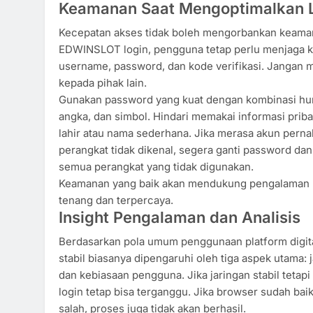
Keamanan Saat Mengoptimalkan 
Kecepatan akses tidak boleh mengorbankan keama
EDWINSLOT login, pengguna tetap perlu menjaga k
username, password, dan kode verifikasi. Jangan
kepada pihak lain.
Gunakan password yang kuat dengan kombinasi huru
angka, dan simbol. Hindari memakai informasi priba
lahir atau nama sederhana. Jika merasa akun perna
perangkat tidak dikenal, segera ganti password dan 
semua perangkat yang tidak digunakan.
Keamanan yang baik akan mendukung pengalaman l
tenang dan terpercaya.
Insight Pengalaman dan Analisis
Berdasarkan pola umum penggunaan platform digita
stabil biasanya dipengaruhi oleh tiga aspek utama: 
dan kebiasaan pengguna. Jika jaringan stabil tetap
login tetap bisa terganggu. Jika browser sudah baik
salah, proses juga tidak akan berhasil.