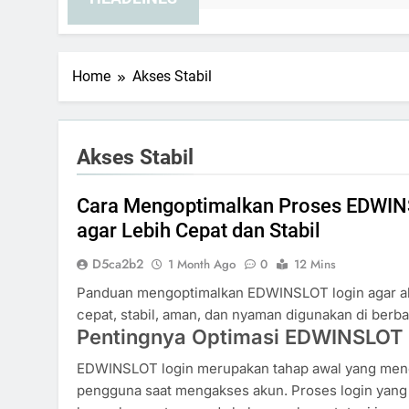
Home
Akses Stabil
Akses Stabil
Cara Mengoptimalkan Proses EDWIN
agar Lebih Cepat dan Stabil
D5ca2b2
1 Month Ago
0
12 Mins
Panduan mengoptimalkan EDWINSLOT login agar ak
cepat, stabil, aman, dan nyaman digunakan di berba
Pentingnya Optimasi EDWINSLOT 
EDWINSLOT login merupakan tahap awal yang me
pengguna saat mengakses akun. Proses login yang c