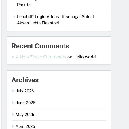
Praktis
Lebah4D Login Alternatif sebagai Solusi
Akses Lebih Fleksibel
Recent Comments
A WordPress Commenter
on
Hello world!
Archives
July 2026
June 2026
May 2026
April 2026