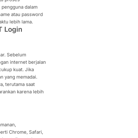
an pengguna dalam
name atau password
ktu lebih lama.
 Login
car. Sebelum
an internet berjalan
cukup kuat. Jika
gan yang memadai.
a, terutama saat
arankan karena lebih
amanan,
erti Chrome, Safari,