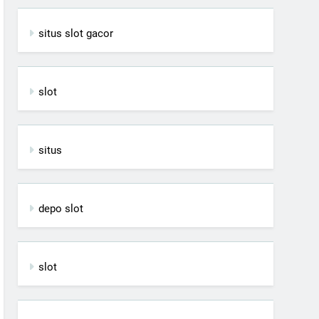
situs slot gacor
slot
situs
depo slot
slot