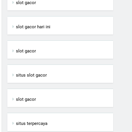
slot gacor
slot gacor hari ini
slot gacor
situs slot gacor
slot gacor
situs terpercaya