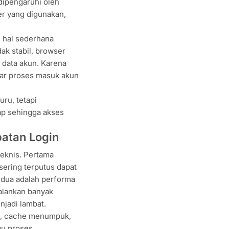
dipengaruhi oleh
ser yang digunakan,
i hal sederhana
ak stabil, browser
 data akun. Karena
gar proses masuk akun
ru, tetapi
p sehingga akses
atan Login
teknis. Pertama
 sering terputus dapat
edua adalah performa
alankan banyak
njadi lambat.
ma, cache menumpuk,
gu proses