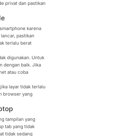
e privat dan pastikan
le
smartphone karena
lancar, pastikan
k terlalu berat
idak digunakan. Untuk
an dengan baik. Jika
rnet atau coba
ka layar tidak terlalu
n browser yang
ptop
ng tampilan yang
up tab yang tidak
at tidak sedang