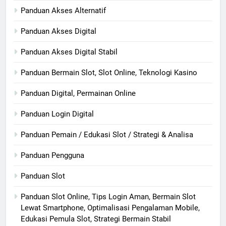
Panduan Akses Alternatif
Panduan Akses Digital
Panduan Akses Digital Stabil
Panduan Bermain Slot, Slot Online, Teknologi Kasino
Panduan Digital, Permainan Online
Panduan Login Digital
Panduan Pemain / Edukasi Slot / Strategi & Analisa
Panduan Pengguna
Panduan Slot
Panduan Slot Online, Tips Login Aman, Bermain Slot
Lewat Smartphone, Optimalisasi Pengalaman Mobile,
Edukasi Pemula Slot, Strategi Bermain Stabil