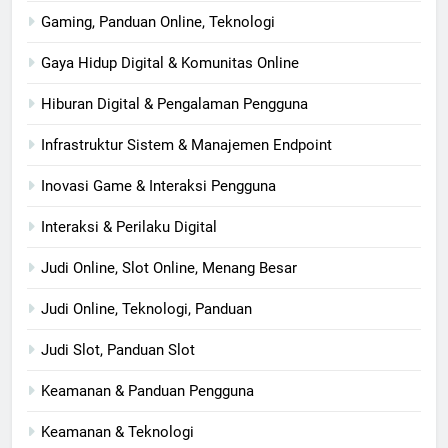
Gaming, Panduan Online, Teknologi
Gaya Hidup Digital & Komunitas Online
Hiburan Digital & Pengalaman Pengguna
Infrastruktur Sistem & Manajemen Endpoint
Inovasi Game & Interaksi Pengguna
Interaksi & Perilaku Digital
Judi Online, Slot Online, Menang Besar
Judi Online, Teknologi, Panduan
Judi Slot, Panduan Slot
Keamanan & Panduan Pengguna
Keamanan & Teknologi