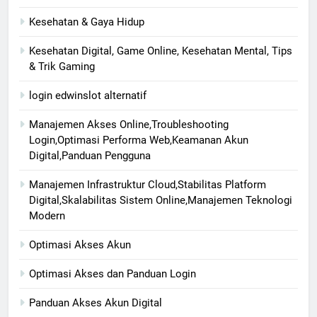
Kesehatan & Gaya Hidup
Kesehatan Digital, Game Online, Kesehatan Mental, Tips
& Trik Gaming
login edwinslot alternatif
Manajemen Akses Online,Troubleshooting
Login,Optimasi Performa Web,Keamanan Akun
Digital,Panduan Pengguna
Manajemen Infrastruktur Cloud,Stabilitas Platform
Digital,Skalabilitas Sistem Online,Manajemen Teknologi
Modern
Optimasi Akses Akun
Optimasi Akses dan Panduan Login
Panduan Akses Akun Digital