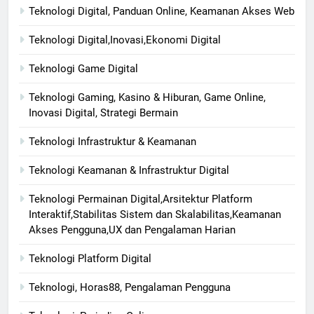
Teknologi Digital, Panduan Online, Keamanan Akses Web
Teknologi Digital,Inovasi,Ekonomi Digital
Teknologi Game Digital
Teknologi Gaming, Kasino & Hiburan, Game Online,
Inovasi Digital, Strategi Bermain
Teknologi Infrastruktur & Keamanan
Teknologi Keamanan & Infrastruktur Digital
Teknologi Permainan Digital,Arsitektur Platform
Interaktif,Stabilitas Sistem dan Skalabilitas,Keamanan
Akses Pengguna,UX dan Pengalaman Harian
Teknologi Platform Digital
Teknologi, Horas88, Pengalaman Pengguna