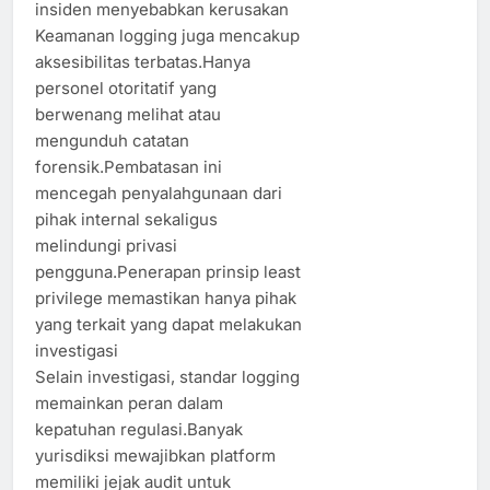
insiden menyebabkan kerusakan
Keamanan logging juga mencakup
aksesibilitas terbatas.Hanya
personel otoritatif yang
berwenang melihat atau
mengunduh catatan
forensik.Pembatasan ini
mencegah penyalahgunaan dari
pihak internal sekaligus
melindungi privasi
pengguna.Penerapan prinsip least
privilege memastikan hanya pihak
yang terkait yang dapat melakukan
investigasi
Selain investigasi, standar logging
memainkan peran dalam
kepatuhan regulasi.Banyak
yurisdiksi mewajibkan platform
memiliki jejak audit untuk