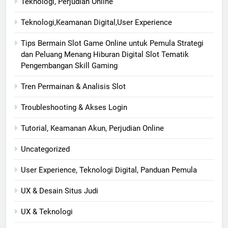
Teknologi, Perjudian Online
Teknologi,Keamanan Digital,User Experience
Tips Bermain Slot Game Online untuk Pemula Strategi
dan Peluang Menang Hiburan Digital Slot Tematik
Pengembangan Skill Gaming
Tren Permainan & Analisis Slot
Troubleshooting & Akses Login
Tutorial, Keamanan Akun, Perjudian Online
Uncategorized
User Experience, Teknologi Digital, Panduan Pemula
UX & Desain Situs Judi
UX & Teknologi