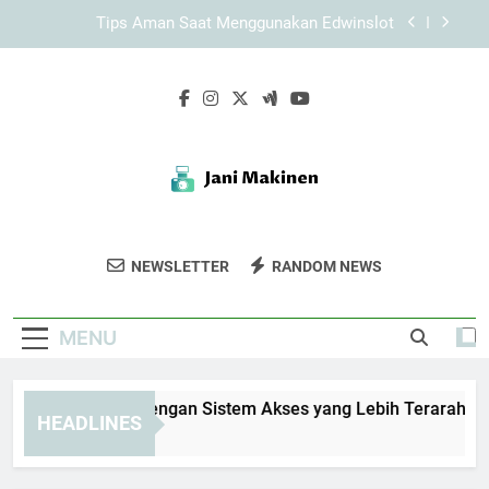
Skip
Cara Mengoptimalkan Proses EDWINSLOT Login
to
agar Lebih Cepat dan Stabil
content
Login Edwinslot Cepat dengan Sistem yang
Mudah Digunakan untuk Akses Akun Lebih
Praktis
TIARA4D Login dengan Sistem Akses yang Lebih
Terarah
Tips Aman Saat Menggunakan Edwinslot
Cara Mengoptimalkan Proses EDWINSLOT Login
agar Lebih Cepat dan Stabil
Jani Makinen
Nikmati Karya Fotografi Kreatif Dan
Login Edwinslot Cepat dengan Sistem yang
NEWSLETTER
RANDOM NEWS
Mudah Digunakan untuk Akses Akun Lebih
Inspiratif Dari Jani Makinen.
Praktis
MENU
IARA4D Login dengan Sistem Akses yang Lebih Terarah
HEADLINES
 Weeks Ago