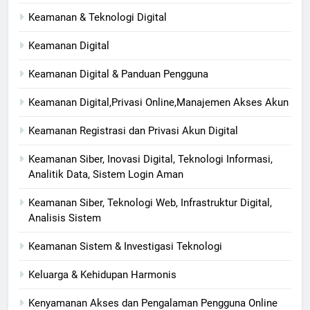
Keamanan & Teknologi Digital
Keamanan Digital
Keamanan Digital & Panduan Pengguna
Keamanan Digital,Privasi Online,Manajemen Akses Akun
Keamanan Registrasi dan Privasi Akun Digital
Keamanan Siber, Inovasi Digital, Teknologi Informasi,
Analitik Data, Sistem Login Aman
Keamanan Siber, Teknologi Web, Infrastruktur Digital,
Analisis Sistem
Keamanan Sistem & Investigasi Teknologi
Keluarga & Kehidupan Harmonis
Kenyamanan Akses dan Pengalaman Pengguna Online