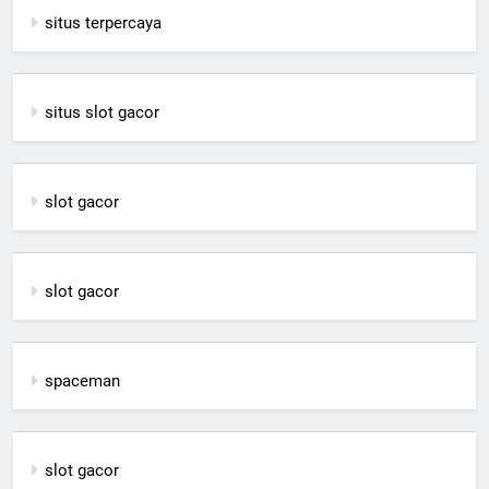
situs terpercaya
situs slot gacor
slot gacor
slot gacor
spaceman
slot gacor