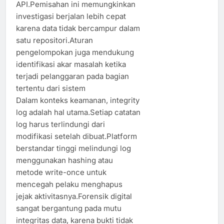
API.Pemisahan ini memungkinkan
investigasi berjalan lebih cepat
karena data tidak bercampur dalam
satu repositori.Aturan
pengelompokan juga mendukung
identifikasi akar masalah ketika
terjadi pelanggaran pada bagian
tertentu dari sistem
Dalam konteks keamanan, integrity
log adalah hal utama.Setiap catatan
log harus terlindungi dari
modifikasi setelah dibuat.Platform
berstandar tinggi melindungi log
menggunakan hashing atau
metode write-once untuk
mencegah pelaku menghapus
jejak aktivitasnya.Forensik digital
sangat bergantung pada mutu
integritas data, karena bukti tidak