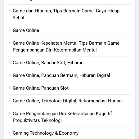
Game dan Hiburan, Tips Bermain Game, Gaya Hidup
Sehat
Game Online
Game Online Kesehatan Mental Tips Bermain Game
Pengembangan Diri Keterampilan Mental
Game Online, Bandar Slot, Hiburan
Game Online, Panduan Bermain, Hiburan Digital
Game Online, Panduan Slot
Game Online, Teknologi Digital, Rekomendasi Harian
Game Pengembangan Diri Keterampilan Kognitif
Produktivitas Teknologi
Gaming Technology & Economy