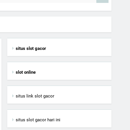
situs slot gacor
slot online
situs link slot gacor
situs slot gacor hari ini