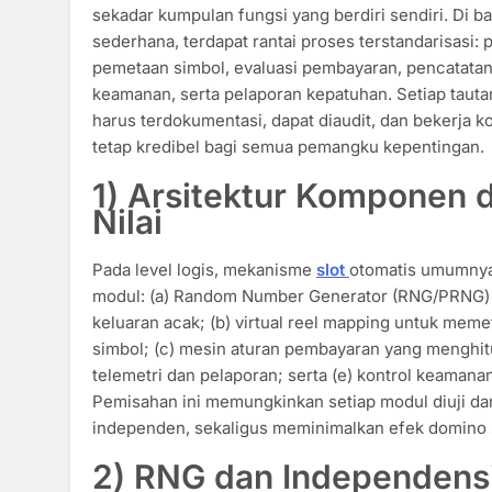
sekadar kumpulan fungsi yang berdiri sendiri. Di b
sederhana, terdapat rantai proses terstandarisasi: 
pemetaan simbol, evaluasi pembayaran, pencatatan 
keamanan, serta pelaporan kepatuhan. Setiap tautan
harus terdokumentasi, dapat diaudit, dan bekerja k
tetap kredibel bagi semua pemangku kepentingan.
1) Arsitektur Komponen d
Nilai
Pada level logis, mekanisme
slot
otomatis umumnya
modul: (a) Random Number Generator (RNG/PRNG)
keluaran acak; (b) virtual reel mapping untuk mem
simbol; (c) mesin aturan pembayaran yang menghitu
telemetri dan pelaporan; serta (e) kontrol keamana
Pemisahan ini memungkinkan setiap modul diuji dan 
independen, sekaligus meminimalkan efek domino sa
2) RNG dan Independens