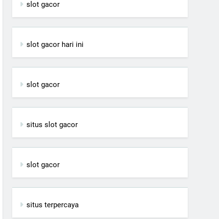
slot gacor
slot gacor hari ini
slot gacor
situs slot gacor
slot gacor
situs terpercaya