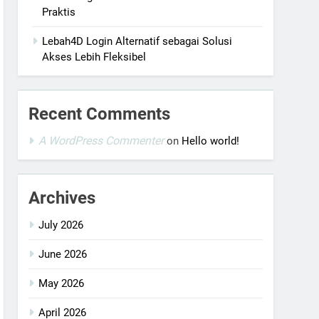
Praktis
Lebah4D Login Alternatif sebagai Solusi
Akses Lebih Fleksibel
Recent Comments
A WordPress Commenter
on
Hello world!
Archives
July 2026
June 2026
May 2026
April 2026