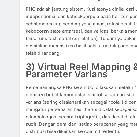
RNG adalah jantung sistem. Kualitasnya dinilai dari 
independensi, dan ketidakberpola pada horizon per
sehat mencakup seeding yang aman, rotasi benih t
kebocoran state antarsesi, dan validasi berkala men
(mis. runs test, serial correlation). Tujuannya buka
melainkan memastikan hasil selalu tunduk pada mod
telah dirancang.
3) Virtual Reel Mapping 
Parameter Varians
Pemetaan angka RNG ke simbol dilakukan melalui “r
memberi bobot kemunculan simbol secara presisi. Di
varians (sering disalahartikan sebagai “pola”) dibe
mengatur persebaran hasil harus dicatat sebagai ko
ditandatangani secara kriptografis, dan dapat ditelu
audit. Dengan demikian, setiap perubahan yang me
distribusi bisa dikaitkan ke commit tertentu.