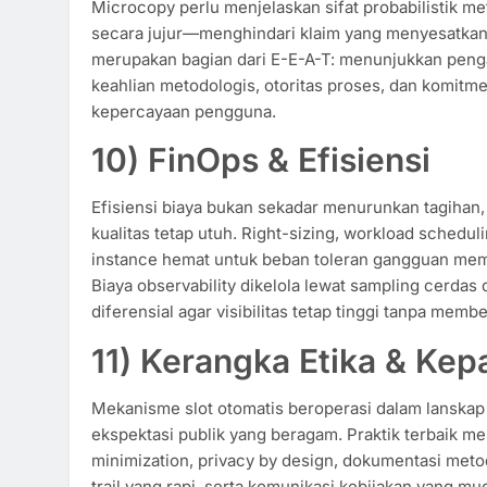
Microcopy perlu menjelaskan sifat probabilistik me
secara jujur—menghindari klaim yang menyesatkan.
merupakan bagian dari E-E-A-T: menunjukkan peng
keahlian metodologis, otoritas proses, dan komitm
kepercayaan pengguna.
10) FinOps & Efisiensi
Efisiensi biaya bukan sekadar menurunkan tagihan, 
kualitas tetap utuh. Right-sizing, workload schedu
instance hemat untuk beban toleran gangguan m
Biaya observability dikelola lewat sampling cerdas 
diferensial agar visibilitas tetap tinggi tanpa memb
11) Kerangka Etika & Kep
Mekanisme slot otomatis beroperasi dalam lanskap 
ekspektasi publik yang beragam. Praktik terbaik mel
minimization, privacy by design, dokumentasi metodo
trail yang rapi, serta komunikasi kebijakan yang mu