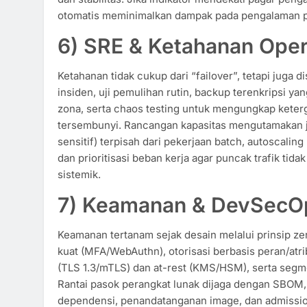
otomatis meminimalkan dampak pada pengalaman 
6) SRE & Ketahanan Oper
Ketahanan tidak cukup dari “failover”, tetapi juga d
insiden, uji pemulihan rutin, backup terenkripsi yang 
zona, serta chaos testing untuk mengungkap kete
tersembunyi. Rancangan kapasitas mengutamakan ja
sensitif) terpisah dari pekerjaan batch, autoscaling 
dan prioritisasi beban kerja agar puncak trafik tid
sistemik.
7) Keamanan & DevSecO
Keamanan tertanam sejak desain melalui prinsip zero
kuat (MFA/WebAuthn), otorisasi berbasis peran/atribu
(TLS 1.3/mTLS) dan at-rest (KMS/HSM), serta segme
Rantai pasok perangkat lunak dijaga dengan SBOM
dependensi, penandatanganan image, dan admissio