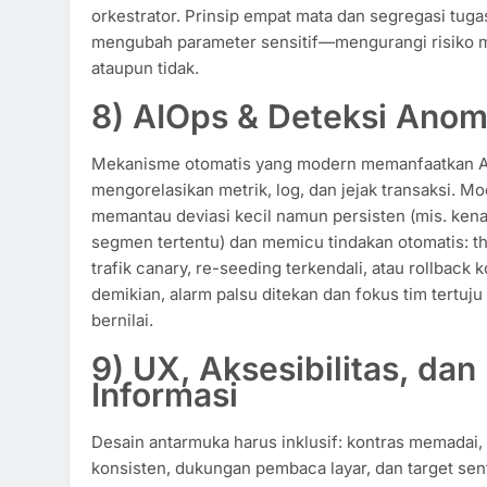
orkestrator. Prinsip empat mata dan segregasi tuga
mengubah parameter sensitif—mengurangi risiko m
ataupun tidak.
8) AIOps & Deteksi Anom
Mekanisme otomatis yang modern memanfaatkan A
mengorelasikan metrik, log, dan jejak transaksi. Mo
memantau deviasi kecil namun persisten (mis. kena
segmen tertentu) dan memicu tindakan otomatis: thr
trafik canary, re-seeding terkendali, atau rollback 
demikian, alarm palsu ditekan dan fokus tim tertuju
bernilai.
9) UX, Aksesibilitas, dan 
Informasi
Desain antarmuka harus inklusif: kontras memadai,
konsisten, dukungan pembaca layar, dan target sen