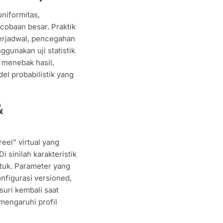
uniformitas,
cobaan besar. Praktik
erjadwal, pencegahan
ggunakan uji statistik
n menebak hasil,
el probabilistik yang
&
eel” virtual yang
 sinilah karakteristik
ntuk. Parameter yang
nfigurasi versioned,
suri kembali saat
mengaruhi profil