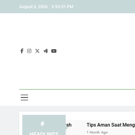
Skip
August 6, 2026
5:53:52 PM
to
content
Jan
Nikmati Ka
 yang Lebih Terarah
Tips Aman Saat Menggunakan Edw
1 Month Ago
HEADLINES