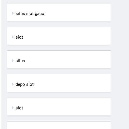
situs slot gacor
slot
situs
depo slot
slot