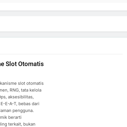
e Slot Otomatis
ekanisme slot otomatis
nen, RNG, tata kelola
s, aksesibilitas,
 E-E-A-T, bebas dari
alaman pengguna.
mik berarti
ing terkait, bukan