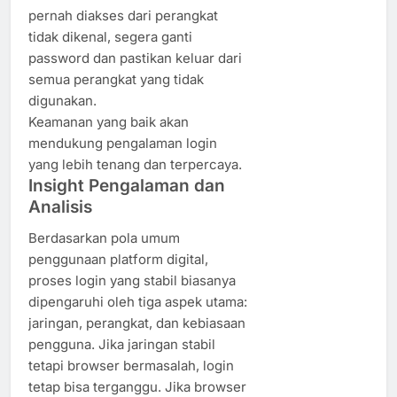
pernah diakses dari perangkat
tidak dikenal, segera ganti
password dan pastikan keluar dari
semua perangkat yang tidak
digunakan.
Keamanan yang baik akan
mendukung pengalaman login
yang lebih tenang dan terpercaya.
Insight Pengalaman dan
Analisis
Berdasarkan pola umum
penggunaan platform digital,
proses login yang stabil biasanya
dipengaruhi oleh tiga aspek utama:
jaringan, perangkat, dan kebiasaan
pengguna. Jika jaringan stabil
tetapi browser bermasalah, login
tetap bisa terganggu. Jika browser