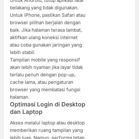
Untuk Android, tutup aplikasi latar
belakang yang tidak digunakan.
Untuk iPhone, pastikan Safari atau
browser pilihan berjalan dengan
baik. Jika halaman terasa lambat,
aktifkan ulang koneksi internet
atau coba gunakan jaringan yang
lebih stabil.
Tampilan mobile yang responsif
akan lebih nyaman jika layar tidak
terlalu penuh dengan pop-up,
cache lama, atau pengaturan
browser yang membatasi fungsi
halaman.
Optimasi Login di Desktop
dan Laptop
Akses melalui laptop atau desktop
memberikan ruang tampilan yang
lebih luas. Namun, performa tetap