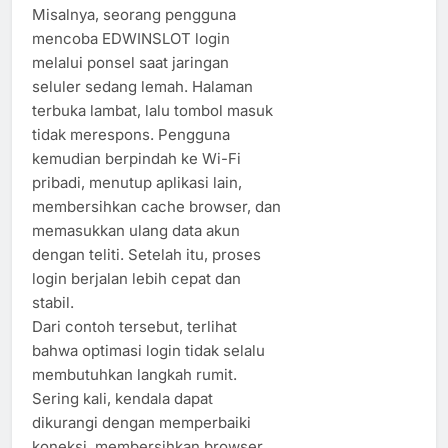
Misalnya, seorang pengguna
mencoba EDWINSLOT login
melalui ponsel saat jaringan
seluler sedang lemah. Halaman
terbuka lambat, lalu tombol masuk
tidak merespons. Pengguna
kemudian berpindah ke Wi-Fi
pribadi, menutup aplikasi lain,
membersihkan cache browser, dan
memasukkan ulang data akun
dengan teliti. Setelah itu, proses
login berjalan lebih cepat dan
stabil.
Dari contoh tersebut, terlihat
bahwa optimasi login tidak selalu
membutuhkan langkah rumit.
Sering kali, kendala dapat
dikurangi dengan memperbaiki
koneksi, membersihkan browser,