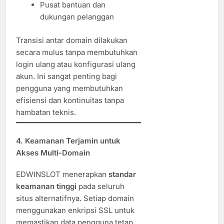
Pusat bantuan dan
dukungan pelanggan
Transisi antar domain dilakukan
secara mulus tanpa membutuhkan
login ulang atau konfigurasi ulang
akun. Ini sangat penting bagi
pengguna yang membutuhkan
efisiensi dan kontinuitas tanpa
hambatan teknis.
4. Keamanan Terjamin untuk
Akses Multi-Domain
EDWINSLOT menerapkan
standar
keamanan tinggi
pada seluruh
situs alternatifnya. Setiap domain
menggunakan enkripsi SSL untuk
memastikan data pengguna tetap