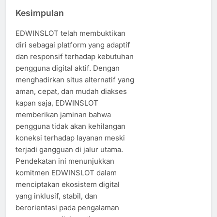
Kesimpulan
EDWINSLOT telah membuktikan
diri sebagai platform yang adaptif
dan responsif terhadap kebutuhan
pengguna digital aktif. Dengan
menghadirkan situs alternatif yang
aman, cepat, dan mudah diakses
kapan saja, EDWINSLOT
memberikan jaminan bahwa
pengguna tidak akan kehilangan
koneksi terhadap layanan meski
terjadi gangguan di jalur utama.
Pendekatan ini menunjukkan
komitmen EDWINSLOT dalam
menciptakan ekosistem digital
yang inklusif, stabil, dan
berorientasi pada pengalaman