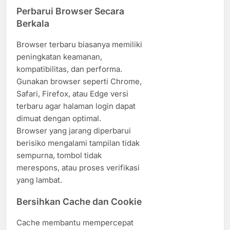
Perbarui Browser Secara
Berkala
Browser terbaru biasanya memiliki
peningkatan keamanan,
kompatibilitas, dan performa.
Gunakan browser seperti Chrome,
Safari, Firefox, atau Edge versi
terbaru agar halaman login dapat
dimuat dengan optimal.
Browser yang jarang diperbarui
berisiko mengalami tampilan tidak
sempurna, tombol tidak
merespons, atau proses verifikasi
yang lambat.
Bersihkan Cache dan Cookie
Cache membantu mempercepat