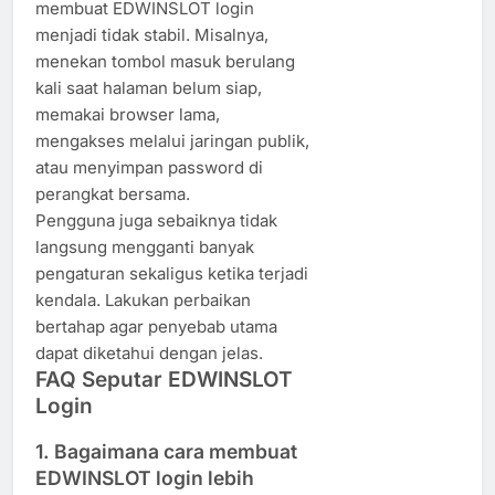
membuat EDWINSLOT login
menjadi tidak stabil. Misalnya,
menekan tombol masuk berulang
kali saat halaman belum siap,
memakai browser lama,
mengakses melalui jaringan publik,
atau menyimpan password di
perangkat bersama.
Pengguna juga sebaiknya tidak
langsung mengganti banyak
pengaturan sekaligus ketika terjadi
kendala. Lakukan perbaikan
bertahap agar penyebab utama
dapat diketahui dengan jelas.
FAQ Seputar EDWINSLOT
Login
1. Bagaimana cara membuat
EDWINSLOT login lebih