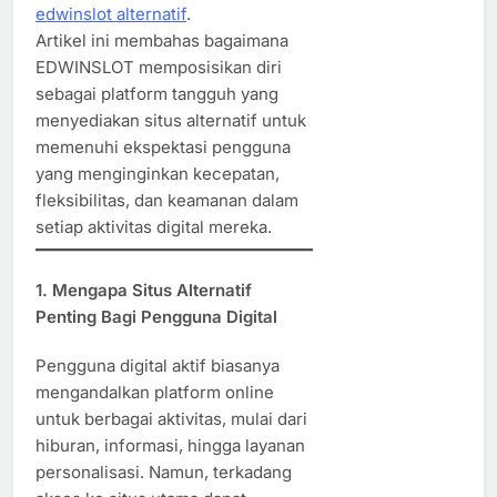
edwinslot alternatif
.
Artikel ini membahas bagaimana
EDWINSLOT memposisikan diri
sebagai platform tangguh yang
menyediakan situs alternatif untuk
memenuhi ekspektasi pengguna
yang menginginkan kecepatan,
fleksibilitas, dan keamanan dalam
setiap aktivitas digital mereka.
1. Mengapa Situs Alternatif
Penting Bagi Pengguna Digital
Pengguna digital aktif biasanya
mengandalkan platform online
untuk berbagai aktivitas, mulai dari
hiburan, informasi, hingga layanan
personalisasi. Namun, terkadang