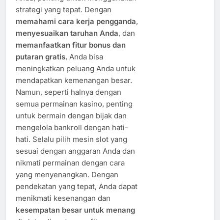
strategi yang tepat. Dengan
memahami cara kerja pengganda
,
menyesuaikan taruhan Anda
, dan
memanfaatkan fitur bonus dan
putaran gratis
, Anda bisa
meningkatkan peluang Anda untuk
mendapatkan kemenangan besar.
Namun, seperti halnya dengan
semua permainan kasino, penting
untuk bermain dengan bijak dan
mengelola bankroll dengan hati-
hati. Selalu pilih mesin slot yang
sesuai dengan anggaran Anda dan
nikmati permainan dengan cara
yang menyenangkan. Dengan
pendekatan yang tepat, Anda dapat
menikmati kesenangan dan
kesempatan besar untuk menang