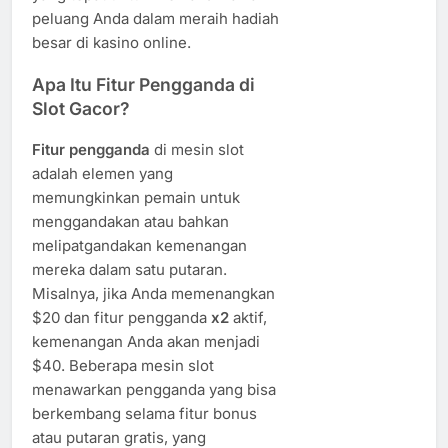
peluang Anda dalam meraih hadiah
besar di kasino online.
Apa Itu Fitur Pengganda di
Slot Gacor?
Fitur pengganda
di mesin slot
adalah elemen yang
memungkinkan pemain untuk
menggandakan atau bahkan
melipatgandakan kemenangan
mereka dalam satu putaran.
Misalnya, jika Anda memenangkan
$20 dan fitur pengganda
x2
aktif,
kemenangan Anda akan menjadi
$40. Beberapa mesin slot
menawarkan pengganda yang bisa
berkembang selama fitur bonus
atau putaran gratis, yang