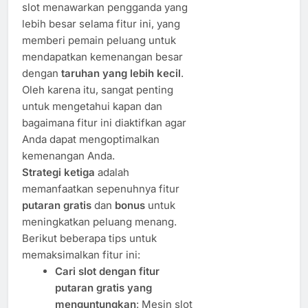
slot menawarkan pengganda yang
lebih besar selama fitur ini, yang
memberi pemain peluang untuk
mendapatkan kemenangan besar
dengan
taruhan yang lebih kecil
.
Oleh karena itu, sangat penting
untuk mengetahui kapan dan
bagaimana fitur ini diaktifkan agar
Anda dapat mengoptimalkan
kemenangan Anda.
Strategi ketiga
adalah
memanfaatkan sepenuhnya fitur
putaran gratis
dan
bonus
untuk
meningkatkan peluang menang.
Berikut beberapa tips untuk
memaksimalkan fitur ini:
Cari slot dengan fitur
putaran gratis yang
menguntungkan
: Mesin slot