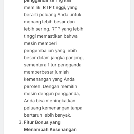
pengganda
sering kali
memiliki
RTP tinggi
, yang
berarti peluang Anda untuk
menang lebih besar dan
lebih sering. RTP yang lebih
tinggi memastikan bahwa
mesin memberi
pengembalian yang lebih
besar dalam jangka panjang,
sementara fitur pengganda
memperbesar jumlah
kemenangan yang Anda
peroleh. Dengan memilih
mesin dengan pengganda,
Anda bisa meningkatkan
peluang kemenangan tanpa
bertaruh lebih banyak.
Fitur Bonus yang
Menambah Kesenangan