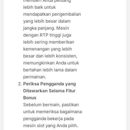
memberi Anda peluang
lebih baik untuk
mendapatkan pengembalian
yang lebih besar dalam
jangka panjang. Mesin
dengan RTP tinggi juga
lebih sering memberikan
kemenangan yang lebih
besar dan lebih konsisten,
memungkinkan Anda untuk
bertahan lebih lama dalam
permainan.
Periksa Pengganda yang
Ditawarkan Selama Fitur
Bonus
Sebelum bermain, pastikan
untuk memeriksa bagaimana
pengganda bekerja pada
mesin slot yang Anda pilih.