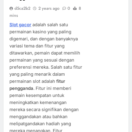
d5ca2b2
2 years ago
0
8
mins
Slot gacor
adalah salah satu
permainan kasino yang paling
digemari, dan dengan banyaknya
variasi tema dan fitur yang
ditawarkan, pemain dapat memilih
permainan yang sesuai dengan
preferensi mereka. Salah satu fitur
yang paling menarik dalam
permainan slot adalah
fitur
pengganda
. Fitur ini memberi
pemain kesempatan untuk
meningkatkan kemenangan
mereka secara signifikan dengan
menggandakan atau bahkan
melipatgandakan hadiah yang
mereka menangkan. Fitur