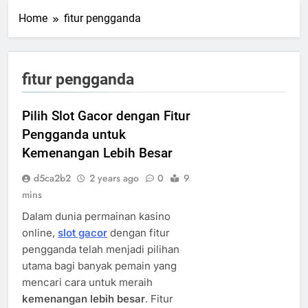
Home
fitur pengganda
fitur pengganda
Pilih Slot Gacor dengan Fitur
Pengganda untuk
Kemenangan Lebih Besar
d5ca2b2
2 years ago
0
9
mins
Dalam dunia permainan kasino
online,
slot gacor
dengan fitur
pengganda telah menjadi pilihan
utama bagi banyak pemain yang
mencari cara untuk meraih
kemenangan lebih besar
. Fitur