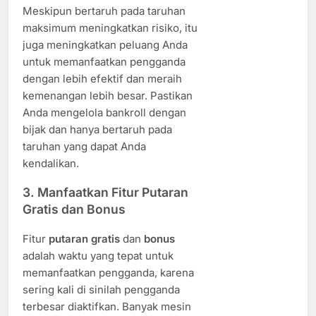
Meskipun bertaruh pada taruhan
maksimum meningkatkan risiko, itu
juga meningkatkan peluang Anda
untuk memanfaatkan pengganda
dengan lebih efektif dan meraih
kemenangan lebih besar. Pastikan
Anda mengelola bankroll dengan
bijak dan hanya bertaruh pada
taruhan yang dapat Anda
kendalikan.
3. Manfaatkan Fitur Putaran
Gratis dan Bonus
Fitur
putaran gratis
dan
bonus
adalah waktu yang tepat untuk
memanfaatkan pengganda, karena
sering kali di sinilah pengganda
terbesar diaktifkan. Banyak mesin