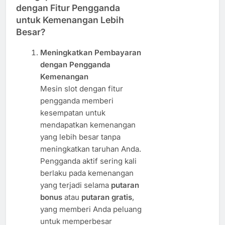
dengan Fitur Pengganda
untuk Kemenangan Lebih
Besar?
Meningkatkan Pembayaran
dengan Pengganda
Kemenangan
Mesin slot dengan fitur
pengganda memberi
kesempatan untuk
mendapatkan kemenangan
yang lebih besar tanpa
meningkatkan taruhan Anda.
Pengganda aktif sering kali
berlaku pada kemenangan
yang terjadi selama
putaran
bonus
atau
putaran gratis
,
yang memberi Anda peluang
untuk memperbesar