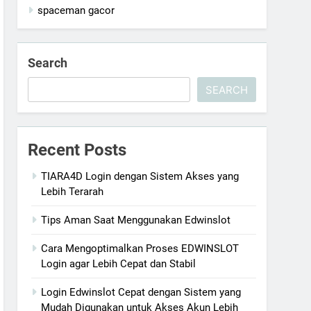
spaceman gacor
Search
SEARCH
Recent Posts
TIARA4D Login dengan Sistem Akses yang
Lebih Terarah
Tips Aman Saat Menggunakan Edwinslot
Cara Mengoptimalkan Proses EDWINSLOT
Login agar Lebih Cepat dan Stabil
Login Edwinslot Cepat dengan Sistem yang
Mudah Digunakan untuk Akses Akun Lebih