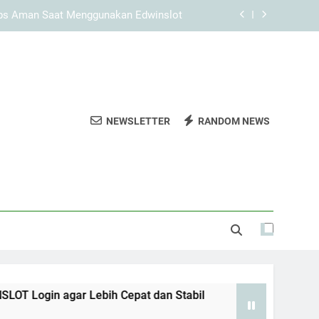
ps Aman Saat Menggunakan Edwinslot
T Login agar Lebih Cepat dan Stabil
nakan untuk Akses Akun Lebih Praktis
ngan Sistem Akses yang Lebih Terarah
NEWSLETTER
RANDOM NEWS
ps Aman Saat Menggunakan Edwinslot
T Login agar Lebih Cepat dan Stabil
nakan untuk Akses Akun Lebih Praktis
gar Lebih Cepat dan Stabil
Login Edwinslot Cepat den
2 Months Ago