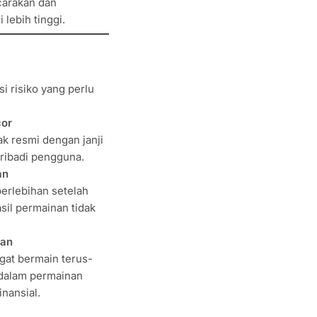
carakan dan
lebih tinggi.
si risiko yang perlu
cor
k resmi dengan janji
pribadi pengguna.
an
erlebihan setelah
il permainan tidak
uan
at bermain terus-
 dalam permainan
nansial.