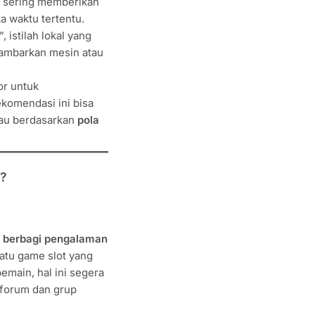
ih sering memberikan
a waktu tertentu.
, istilah lokal yang
ambarkan mesin atau
or untuk
komendasi ini bisa
tau berdasarkan
pola
e?
k
berbagi pengalaman
satu game slot yang
main, hal ini segera
 forum dan grup