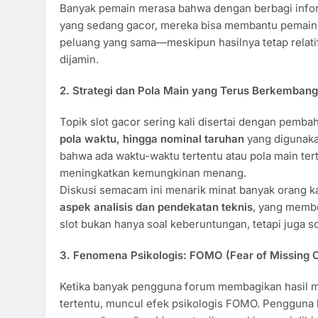
Banyak pemain merasa bahwa dengan berbagi infor
yang sedang gacor, mereka bisa membantu pemain
peluang yang sama—meskipun hasilnya tetap relatif
dijamin.
2.
Strategi dan Pola Main yang Terus Berkembang
Topik slot gacor sering kali disertai dengan pemb
pola waktu, hingga nominal taruhan
yang digunaka
bahwa ada waktu-waktu tertentu atau pola main ter
meningkatkan kemungkinan menang.
Diskusi semacam ini menarik minat banyak orang 
aspek analisis dan pendekatan teknis
, yang memb
slot bukan hanya soal keberuntungan, tetapi juga 
3.
Fenomena Psikologis: FOMO (Fear of Missing 
Ketika banyak pengguna forum membagikan hasil m
tertentu, muncul efek psikologis FOMO. Pengguna la