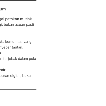
rum
ai patokan mutlak
i, bukan acuan pasti
gota komunitas yang
yebar tautan.
n
n terjebak dalam pola
hir
uran digital, bukan