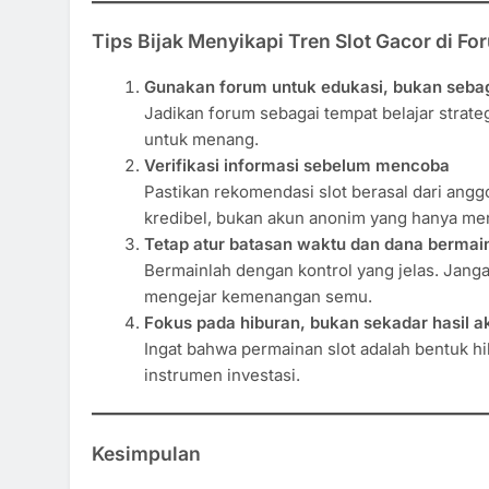
Tips Bijak Menyikapi Tren Slot Gacor di Fo
Gunakan forum untuk edukasi, bukan sebag
Jadikan forum sebagai tempat belajar strateg
untuk menang.
Verifikasi informasi sebelum mencoba
Pastikan rekomendasi slot berasal dari ang
kredibel, bukan akun anonim yang hanya men
Tetap atur batasan waktu dan dana bermai
Bermainlah dengan kontrol yang jelas. Janga
mengejar kemenangan semu.
Fokus pada hiburan, bukan sekadar hasil ak
Ingat bahwa permainan slot adalah bentuk hib
instrumen investasi.
Kesimpulan