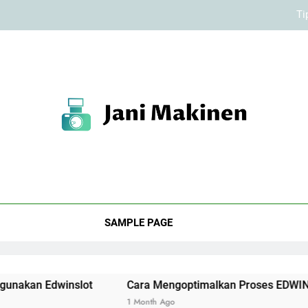
Ti
Cara Mengoptimalkan Proses EDWINSLO
Login Edwinslot Cepat dengan Sistem yang Mudah Digu
TIARA4D Login de
Ti
Cara Mengoptimalkan Proses EDWINSLO
i Makinen
rya Fotografi Kreatif Dan Inspiratif Dari Jani Makinen.
Login Edwinslot Cepat dengan Sistem yang Mudah Digu
SAMPLE PAGE
inslot
Cara Mengoptimalkan Proses EDWINSLOT Login a
1 Month Ago