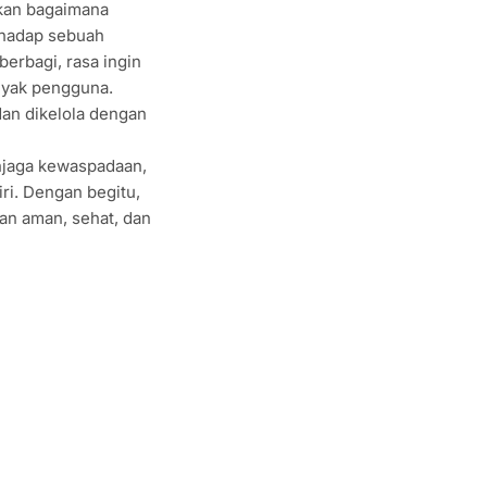
kan bagaimana
rhadap sebuah
berbagi, rasa ingin
nyak pengguna.
 dan dikelola dengan
njaga kewaspadaan,
ri. Dengan begitu,
an aman, sehat, dan