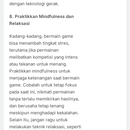
dengan teknologi gerak.
8.
Praktikkan Mindfulness dan
Relaksasi
Kadang-kadang, bermain game
bisa menambah tingkat stres,
terutama jika permainan
melibatkan kompetisi yang intens
atau tekanan untuk menang.
Praktikkan mindfulness untuk
menjaga ketenangan saat bermain
game. Cobalah untuk tetap fokus
pada saat ini, nikmati permainan
tanpa terlalu memikirkan hasilnya,
dan berusaha tetap tenang
meskipun menghadapi kekalahan.
Selain itu, jangan ragu untuk
melakukan teknik relaksasi, seperti