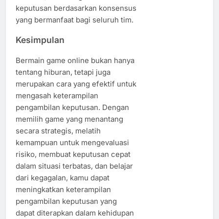
keputusan berdasarkan konsensus
yang bermanfaat bagi seluruh tim.
Kesimpulan
Bermain game online bukan hanya
tentang hiburan, tetapi juga
merupakan cara yang efektif untuk
mengasah keterampilan
pengambilan keputusan. Dengan
memilih game yang menantang
secara strategis, melatih
kemampuan untuk mengevaluasi
risiko, membuat keputusan cepat
dalam situasi terbatas, dan belajar
dari kegagalan, kamu dapat
meningkatkan keterampilan
pengambilan keputusan yang
dapat diterapkan dalam kehidupan