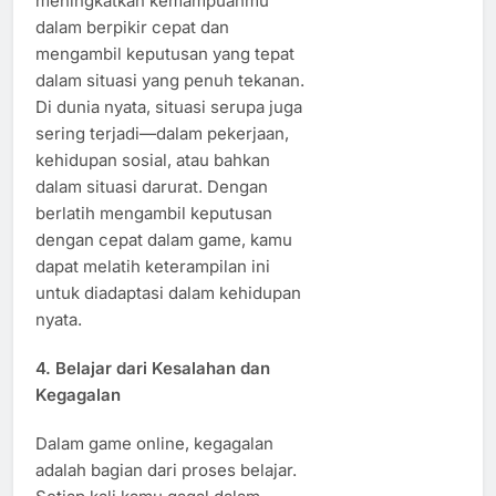
meningkatkan kemampuanmu
dalam berpikir cepat dan
mengambil keputusan yang tepat
dalam situasi yang penuh tekanan.
Di dunia nyata, situasi serupa juga
sering terjadi—dalam pekerjaan,
kehidupan sosial, atau bahkan
dalam situasi darurat. Dengan
berlatih mengambil keputusan
dengan cepat dalam game, kamu
dapat melatih keterampilan ini
untuk diadaptasi dalam kehidupan
nyata.
4. Belajar dari Kesalahan dan
Kegagalan
Dalam game online, kegagalan
adalah bagian dari proses belajar.