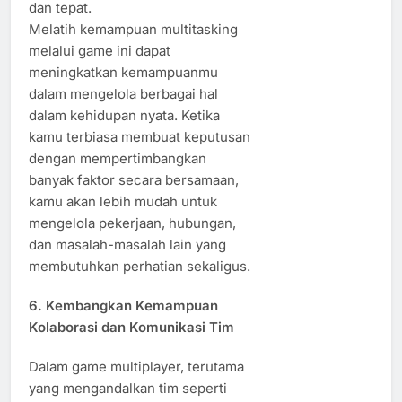
dan tepat.
Melatih kemampuan multitasking
melalui game ini dapat
meningkatkan kemampuanmu
dalam mengelola berbagai hal
dalam kehidupan nyata. Ketika
kamu terbiasa membuat keputusan
dengan mempertimbangkan
banyak faktor secara bersamaan,
kamu akan lebih mudah untuk
mengelola pekerjaan, hubungan,
dan masalah-masalah lain yang
membutuhkan perhatian sekaligus.
6. Kembangkan Kemampuan
Kolaborasi dan Komunikasi Tim
Dalam game multiplayer, terutama
yang mengandalkan tim seperti