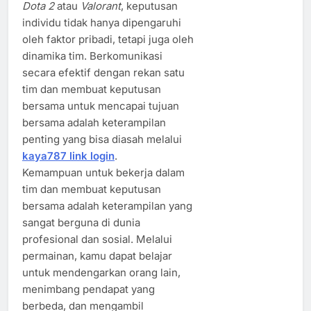
Dota 2
atau
Valorant
, keputusan
individu tidak hanya dipengaruhi
oleh faktor pribadi, tetapi juga oleh
dinamika tim. Berkomunikasi
secara efektif dengan rekan satu
tim dan membuat keputusan
bersama untuk mencapai tujuan
bersama adalah keterampilan
penting yang bisa diasah melalui
kaya787 link login
.
Kemampuan untuk bekerja dalam
tim dan membuat keputusan
bersama adalah keterampilan yang
sangat berguna di dunia
profesional dan sosial. Melalui
permainan, kamu dapat belajar
untuk mendengarkan orang lain,
menimbang pendapat yang
berbeda, dan mengambil