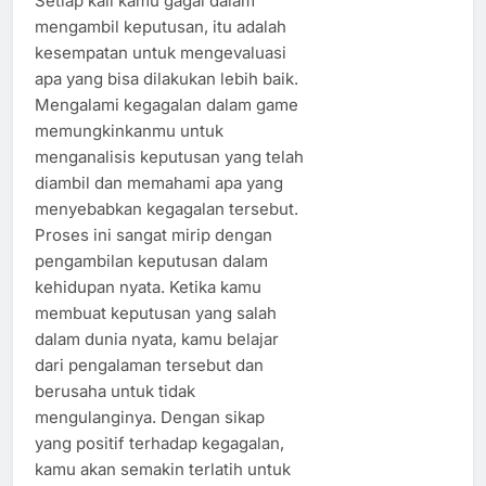
Setiap kali kamu gagal dalam
mengambil keputusan, itu adalah
kesempatan untuk mengevaluasi
apa yang bisa dilakukan lebih baik.
Mengalami kegagalan dalam game
memungkinkanmu untuk
menganalisis keputusan yang telah
diambil dan memahami apa yang
menyebabkan kegagalan tersebut.
Proses ini sangat mirip dengan
pengambilan keputusan dalam
kehidupan nyata. Ketika kamu
membuat keputusan yang salah
dalam dunia nyata, kamu belajar
dari pengalaman tersebut dan
berusaha untuk tidak
mengulanginya. Dengan sikap
yang positif terhadap kegagalan,
kamu akan semakin terlatih untuk