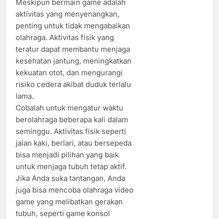
Meskipun bermain game adalah
aktivitas yang menyenangkan,
penting untuk tidak mengabaikan
olahraga. Aktivitas fisik yang
teratur dapat membantu menjaga
kesehatan jantung, meningkatkan
kekuatan otot, dan mengurangi
risiko cedera akibat duduk terlalu
lama.
Cobalah untuk mengatur waktu
berolahraga beberapa kali dalam
seminggu. Aktivitas fisik seperti
jalan kaki, berlari, atau bersepeda
bisa menjadi pilihan yang baik
untuk menjaga tubuh tetap aktif.
Jika Anda suka tantangan, Anda
juga bisa mencoba olahraga video
game yang melibatkan gerakan
tubuh, seperti game konsol