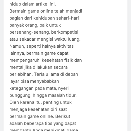
hidup dalam artikel ini.
Bermain game online telah menjadi
bagian dari kehidupan sehari-hari
banyak orang, baik untuk
bersenang-senang, berkompetisi,
atau sekadar mengisi waktu luang.
Namun, seperti halnya aktivitas
lainnya, bermain game dapat
mempengaruhi kesehatan fisik dan
mental jika dilakukan secara
berlebihan. Terlalu lama di depan
layar bisa menyebabkan
ketegangan pada mata, nyeri
punggung, hingga masalah tidur.
Oleh karena itu, penting untuk
menjaga kesehatan diri saat
bermain game online. Berikut
adalah beberapa tips yang dapat
membantu Anda menikmati game