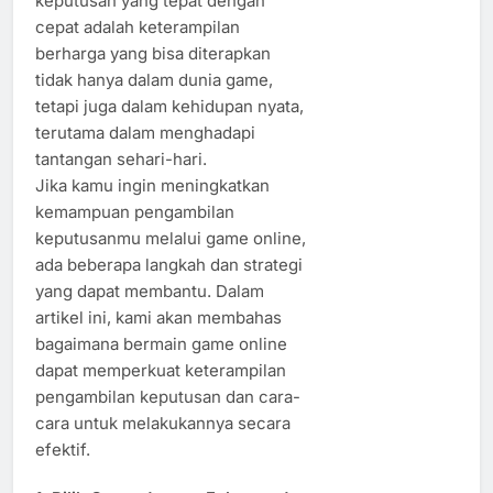
keputusan yang tepat dengan
cepat adalah keterampilan
berharga yang bisa diterapkan
tidak hanya dalam dunia game,
tetapi juga dalam kehidupan nyata,
terutama dalam menghadapi
tantangan sehari-hari.
Jika kamu ingin meningkatkan
kemampuan pengambilan
keputusanmu melalui game online,
ada beberapa langkah dan strategi
yang dapat membantu. Dalam
artikel ini, kami akan membahas
bagaimana bermain game online
dapat memperkuat keterampilan
pengambilan keputusan dan cara-
cara untuk melakukannya secara
efektif.