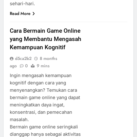
sehari-hari.
Read More
Cara Bermain Game Online
yang Membantu Mengasah
Kemampuan Kognitif
d5ca2b2
8 months
ago
0
9 mins
Ingin mengasah kemampuan
kognitif dengan cara yang
menyenangkan? Temukan cara
bermain game online yang dapat
meningkatkan daya ingat,
konsentrasi, dan pemecahan
masalah.
Bermain game online seringkali
dianggap hanya sebagai aktivitas