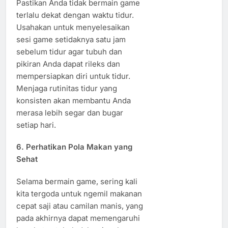
Pastikan Anda tidak bermain game
terlalu dekat dengan waktu tidur.
Usahakan untuk menyelesaikan
sesi game setidaknya satu jam
sebelum tidur agar tubuh dan
pikiran Anda dapat rileks dan
mempersiapkan diri untuk tidur.
Menjaga rutinitas tidur yang
konsisten akan membantu Anda
merasa lebih segar dan bugar
setiap hari.
6.
Perhatikan Pola Makan yang
Sehat
Selama bermain game, sering kali
kita tergoda untuk ngemil makanan
cepat saji atau camilan manis, yang
pada akhirnya dapat memengaruhi