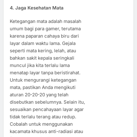
4.
Jaga Kesehatan Mata
Ketegangan mata adalah masalah
umum bagi para gamer, terutama
karena paparan cahaya biru dari
layar dalam waktu lama. Gejala
seperti mata kering, lelah, atau
bahkan sakit kepala seringkali
muncul jika kita terlalu lama
menatap layar tanpa beristirahat.
Untuk mengurangi ketegangan
mata, pastikan Anda mengikuti
aturan 20-20-20 yang telah
disebutkan sebelumnya. Selain itu,
sesuaikan pencahayaan layar agar
tidak terlalu terang atau redup.
Cobalah untuk menggunakan
kacamata khusus anti-radiasi atau