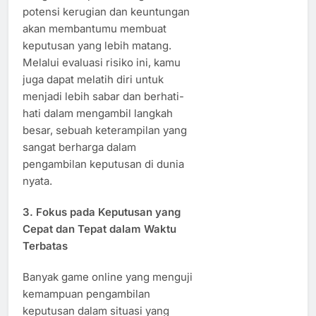
potensi kerugian dan keuntungan
akan membantumu membuat
keputusan yang lebih matang.
Melalui evaluasi risiko ini, kamu
juga dapat melatih diri untuk
menjadi lebih sabar dan berhati-
hati dalam mengambil langkah
besar, sebuah keterampilan yang
sangat berharga dalam
pengambilan keputusan di dunia
nyata.
3. Fokus pada Keputusan yang
Cepat dan Tepat dalam Waktu
Terbatas
Banyak game online yang menguji
kemampuan pengambilan
keputusan dalam situasi yang