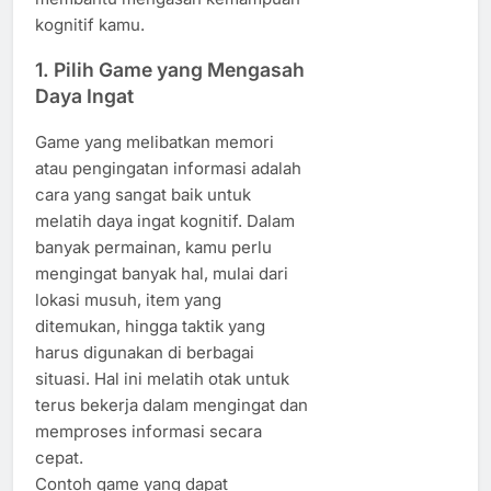
kognitif kamu.
1. Pilih Game yang Mengasah
Daya Ingat
Game yang melibatkan memori
atau pengingatan informasi adalah
cara yang sangat baik untuk
melatih daya ingat kognitif. Dalam
banyak permainan, kamu perlu
mengingat banyak hal, mulai dari
lokasi musuh, item yang
ditemukan, hingga taktik yang
harus digunakan di berbagai
situasi. Hal ini melatih otak untuk
terus bekerja dalam mengingat dan
memproses informasi secara
cepat.
Contoh game yang dapat