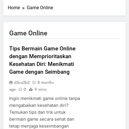
Home
Game Online
Game Online
Tips Bermain Game Online
dengan Memprioritaskan
Kesehatan Diri: Menikmati
Game dengan Seimbang
d5ca2b2
8 months
ago
0
9 mins
Ingin menikmati game online tanpa
mengabaikan kesehatan diri?
Temukan tips dan trik untuk
bermain game secara sehat dan
tetap menjaga keseimbangan