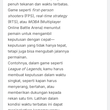
penuh tekanan dan waktu terbatas.
Game seperti
first-person
shooters
(FPS),
real-time strategy
(RTS), atau
MOBA
(Multiplayer
Online Battle Arena) menuntut
pemain untuk mengambil
keputusan dengan cepat—
keputusan yang tidak hanya tepat,
tetapi juga bisa mengubah jalannya
permainan.
Contohnya, dalam game seperti
League of Legends
, kamu harus
membuat keputusan dalam waktu
singkat, seperti kapan harus
menyerang, bertahan, atau
memberikan dukungan kepada
rekan satu tim. Latihan dalam
kondisi waktu terbatas ini dapat