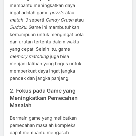
membantu meningkatkan daya
ingat adalah game
puzzle
atau
match-3
seperti
Candy Crush
atau
Sudoku
. Game ini membutuhkan
kemampuan untuk mengingat pola
dan urutan tertentu dalam waktu
yang cepat. Selain itu, game
memory matching
juga bisa
menjadi latihan yang bagus untuk
memperkuat daya ingat jangka
pendek dan jangka panjang.
2. Fokus pada Game yang
Meningkatkan Pemecahan
Masalah
Bermain game yang melibatkan
pemecahan masalah kompleks
dapat membantu mengasah