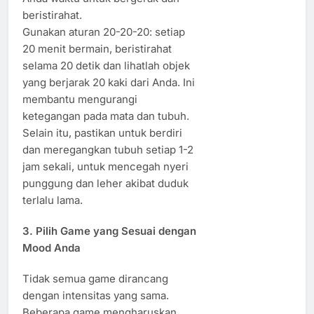
beristirahat.
Gunakan aturan 20-20-20: setiap
20 menit bermain, beristirahat
selama 20 detik dan lihatlah objek
yang berjarak 20 kaki dari Anda. Ini
membantu mengurangi
ketegangan pada mata dan tubuh.
Selain itu, pastikan untuk berdiri
dan meregangkan tubuh setiap 1-2
jam sekali, untuk mencegah nyeri
punggung dan leher akibat duduk
terlalu lama.
3.
Pilih Game yang Sesuai dengan
Mood Anda
Tidak semua game dirancang
dengan intensitas yang sama.
Beberapa game mengharuskan