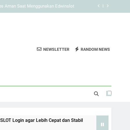
ps Aman Saat Menggunakan Edwinslot
T Login agar Lebih Cepat dan Stabil
nakan untuk Akses Akun Lebih Praktis
ngan Sistem Akses yang Lebih Terarah
NEWSLETTER
RANDOM NEWS
ps Aman Saat Menggunakan Edwinslot
T Login agar Lebih Cepat dan Stabil
nakan untuk Akses Akun Lebih Praktis
gar Lebih Cepat dan Stabil
Login Edwinslot Cepat den
2 Months Ago