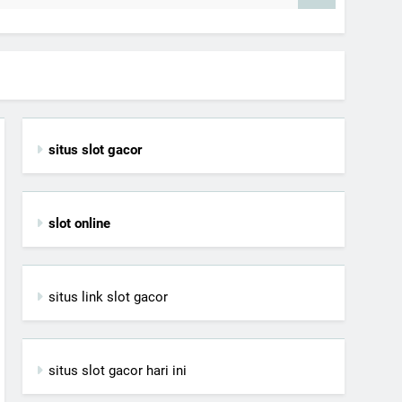
situs slot gacor
slot online
situs link slot gacor
situs slot gacor hari ini