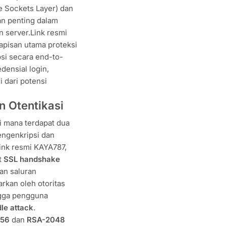
 Sockets Layer) dan
an penting dalam
 server.Link resmi
apisan utama proteksi
si secara end-to-
edensial login,
i dari potensi
n Otentikasi
di mana terdapat dua
ngenkripsi dan
ink resmi KAYA787,
t
SSL handshake
an saluran
arkan oleh otoritas
ingga pengguna
le attack
.
256
dan
RSA-2048