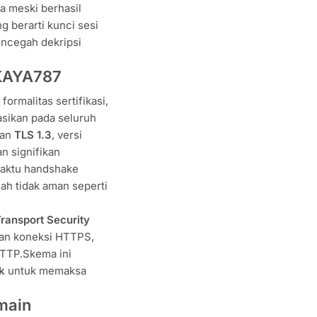
a meski berhasil
ng berarti kunci sesi
encegah dekripsi
 KAYA787
ormalitas sertifikasi,
asikan pada seluruh
kan
TLS 1.3
, versi
n signifikan
waktu handshake
ah tidak aman seperti
Transport Security
an koneksi HTTPS,
TTP.Skema ini
k
untuk memaksa
omain