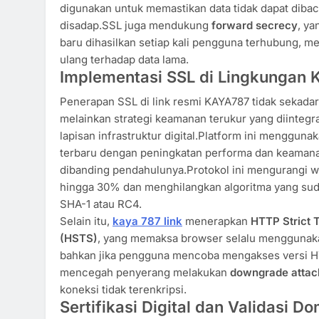
digunakan untuk memastikan data tidak dapat dibac
disadap.SSL juga mendukung
forward secrecy
, ya
baru dihasilkan setiap kali pengguna terhubung, m
ulang terhadap data lama.
Implementasi SSL di Lingkungan
Penerapan SSL di link resmi KAYA787 tidak sekadar f
melainkan strategi keamanan terukur yang diintegr
lapisan infrastruktur digital.Platform ini mengguna
terbaru dengan peningkatan performa dan keamana
dibanding pendahulunya.Protokol ini mengurangi 
hingga 30% dan menghilangkan algoritma yang sud
SHA-1 atau RC4.
Selain itu,
kaya 787 link
menerapkan
HTTP Strict 
(HSTS)
, yang memaksa browser selalu menggunak
bahkan jika pengguna mencoba mengakses versi H
mencegah penyerang melakukan
downgrade attac
koneksi tidak terenkripsi.
Sertifikasi Digital dan Validasi D