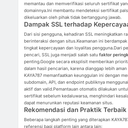
memantau dan memverifikasi seluruh sertifikat yang
domainnya.Ini membantu mendeteksi sertifikat pal
dikeluarkan oleh pihak tidak bertanggung jawab.
Dampak SSL terhadap Kepercaya
Dari sisi pengguna, kehadiran SSL meningkatkan r
berinteraksi dengan situs.Keamanan ini berdampak
tingkat kepercayaan dan loyalitas pengguna.Dari p
pencari, SSL juga menjadi salah satu
faktor pering
penting.Google secara eksplisit memberikan priori
dalam hasil pencarian, karena dianggap lebih aman 
KAYA787 memanfaatkan keunggulan ini dengan me
subdomain, API, dan endpoint publiknya menggunak
aktif dan valid.Pemantauan otomatis dilakukan un
sertifikat sebelum kedaluwarsa, menghindari kesal
dapat menurunkan reputasi keamanan situs.
Rekomendasi dan Praktik Terbaik
Beberapa langkah penting yang diterapkan KAYA78
referensi bagi platform lain antara lain: