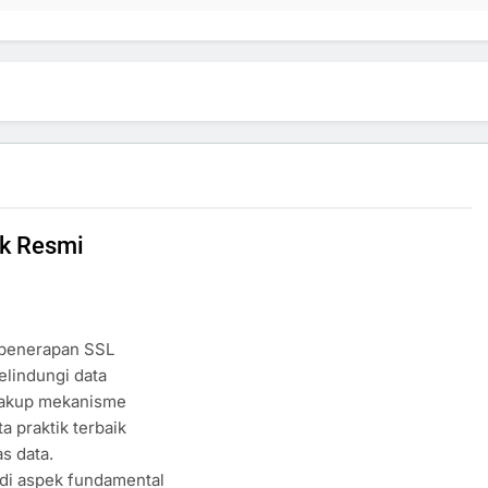
nk Resmi
 penerapan SSL
elindungi data
cakup mekanisme
ta praktik terbaik
s data.
di aspek fundamental