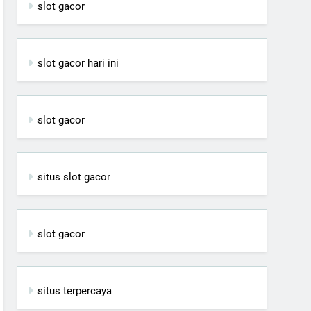
slot gacor
slot gacor hari ini
slot gacor
situs slot gacor
slot gacor
situs terpercaya