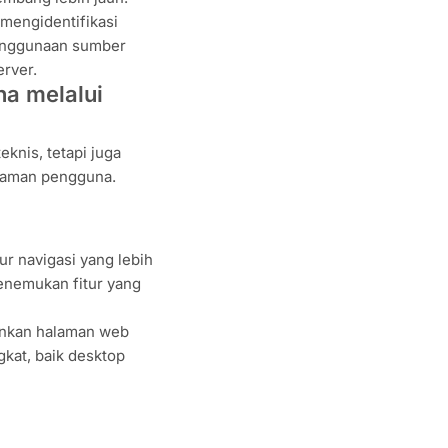
mengidentifikasi
penggunaan sumber
erver.
a melalui
eknis, tetapi juga
laman pengguna.
r navigasi yang lebih
enemukan fitur yang
nkan halaman web
gkat, baik desktop