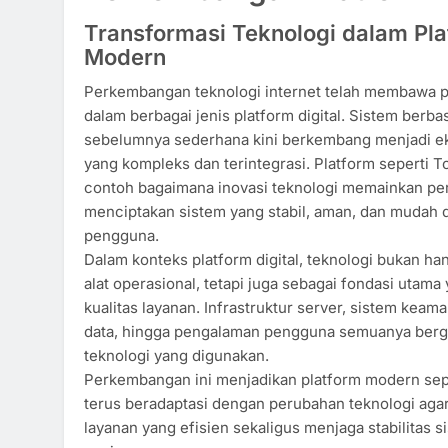
Transformasi Teknologi dalam Plat
Modern
Perkembangan teknologi internet telah membawa 
dalam berbagai jenis platform digital. Sistem berb
sebelumnya sederhana kini berkembang menjadi ek
yang kompleks dan terintegrasi. Platform seperti 
contoh bagaimana inovasi teknologi memainkan pe
menciptakan sistem yang stabil, aman, dan mudah 
pengguna.
Dalam konteks platform digital, teknologi bukan ha
alat operasional, tetapi juga sebagai fondasi utam
kualitas layanan. Infrastruktur server, sistem keam
data, hingga pengalaman pengguna semuanya berg
teknologi yang digunakan.
Perkembangan ini menjadikan platform modern sep
terus beradaptasi dengan perubahan teknologi a
layanan yang efisien sekaligus menjaga stabilitas 