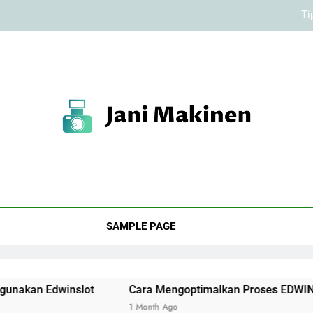
Ti
Cara Mengoptimalkan Proses EDWINSLO
Login Edwinslot Cepat dengan Sistem yang Mudah Digu
TIARA4D Login de
Ti
Cara Mengoptimalkan Proses EDWINSLO
i Makinen
rya Fotografi Kreatif Dan Inspiratif Dari Jani Makinen.
Login Edwinslot Cepat dengan Sistem yang Mudah Digu
SAMPLE PAGE
inslot
Cara Mengoptimalkan Proses EDWINSLOT Login a
1 Month Ago