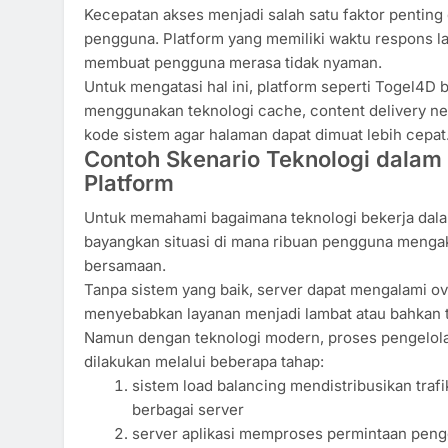
Kecepatan akses menjadi salah satu faktor pentin
pengguna. Platform yang memiliki waktu respons 
membuat pengguna merasa tidak nyaman.
Untuk mengatasi hal ini, platform seperti Togel4D 
menggunakan teknologi cache, content delivery net
kode sistem agar halaman dapat dimuat lebih cepat
Contoh Skenario Teknologi dalam
Platform
Untuk memahami bagaimana teknologi bekerja dala
bayangkan situasi di mana ribuan pengguna menga
bersamaan.
Tanpa sistem yang baik, server dapat mengalami o
menyebabkan layanan menjadi lambat atau bahkan t
Namun dengan teknologi modern, proses pengelolaa
dilakukan melalui beberapa tahap:
sistem load balancing mendistribusikan traf
berbagai server
server aplikasi memproses permintaan pen