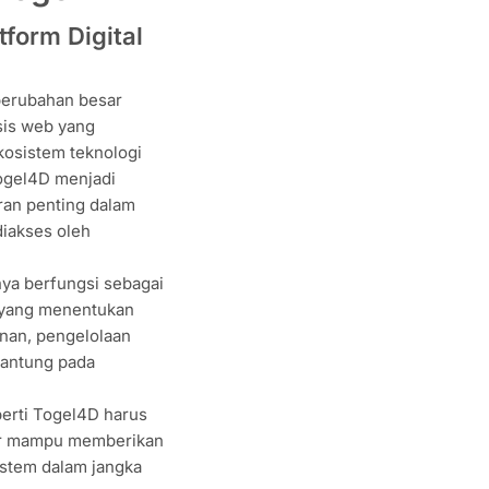
form Digital
perubahan besar
asis web yang
osistem teknologi
Togel4D menjadi
ran penting dalam
diakses oleh
nya berfungsi sebagai
a yang menentukan
anan, pengelolaan
antung pada
erti Togel4D harus
gar mampu memberikan
sistem dalam jangka