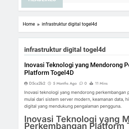
Home
infrastruktur digital togel4d
infrastruktur digital togel4d
Inovasi Teknologi yang Mendorong 
Platform Togel4D
D5ca2b2
5 Months Ago
0
11 Mins
Inovasi teknologi yang mendorong perkembangan p
mulai dari sistem server modern, keamanan data, hi
digital yang mendukung pengalaman pengguna.
Inovasi Teknologi yang
Perkembangan Platform 