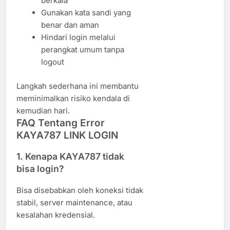
berkala
Gunakan kata sandi yang
benar dan aman
Hindari login melalui
perangkat umum tanpa
logout
Langkah sederhana ini membantu
meminimalkan risiko kendala di
kemudian hari.
FAQ Tentang Error
KAYA787 LINK LOGIN
1. Kenapa KAYA787 tidak
bisa login?
Bisa disebabkan oleh koneksi tidak
stabil, server maintenance, atau
kesalahan kredensial.