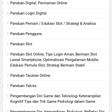
Panduan Digital, Permainan Online
Panduan Login Digital
Panduan Pemain / Edukasi Slot / Strategi & Analisa
Panduan Pengguna
Panduan Slot
Panduan Slot Online, Tips Login Aman, Bermain Slot
Lewat Smartphone, Optimalisasi Pengalaman Mobile,
Edukasi Pemula Slot, Strategi Bermain Stabil
Panduan Taruhan Online
Panduan Teknis
Pengembangan Diri Game dan Teknologi Keterampilan
Kognitif Tips dan Trik Game Psikologi dalam Game
Pengembangan Diri, Kemandirian, Psikologi, Refleksi Diri