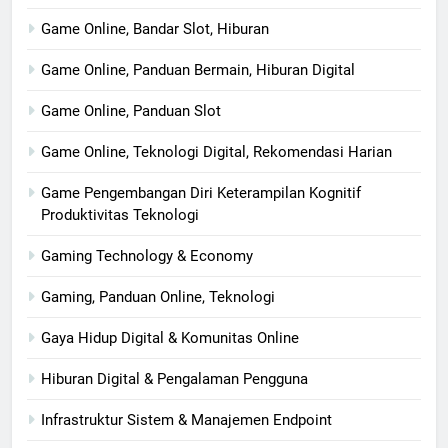
Game Online, Bandar Slot, Hiburan
Game Online, Panduan Bermain, Hiburan Digital
Game Online, Panduan Slot
Game Online, Teknologi Digital, Rekomendasi Harian
Game Pengembangan Diri Keterampilan Kognitif
Produktivitas Teknologi
Gaming Technology & Economy
Gaming, Panduan Online, Teknologi
Gaya Hidup Digital & Komunitas Online
Hiburan Digital & Pengalaman Pengguna
Infrastruktur Sistem & Manajemen Endpoint