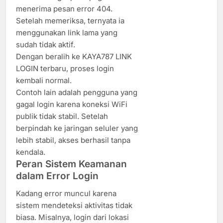
menerima pesan error 404.
Setelah memeriksa, ternyata ia
menggunakan link lama yang
sudah tidak aktif.
Dengan beralih ke KAYA787 LINK
LOGIN terbaru, proses login
kembali normal.
Contoh lain adalah pengguna yang
gagal login karena koneksi WiFi
publik tidak stabil. Setelah
berpindah ke jaringan seluler yang
lebih stabil, akses berhasil tanpa
kendala.
Peran Sistem Keamanan
dalam Error Login
Kadang error muncul karena
sistem mendeteksi aktivitas tidak
biasa. Misalnya, login dari lokasi