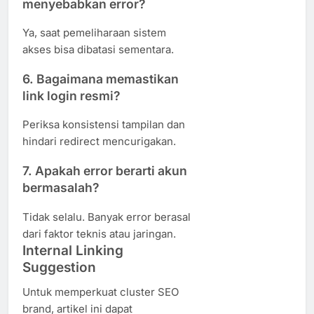
menyebabkan error?
Ya, saat pemeliharaan sistem
akses bisa dibatasi sementara.
6. Bagaimana memastikan
link login resmi?
Periksa konsistensi tampilan dan
hindari redirect mencurigakan.
7. Apakah error berarti akun
bermasalah?
Tidak selalu. Banyak error berasal
dari faktor teknis atau jaringan.
Internal Linking
Suggestion
Untuk memperkuat cluster SEO
brand, artikel ini dapat