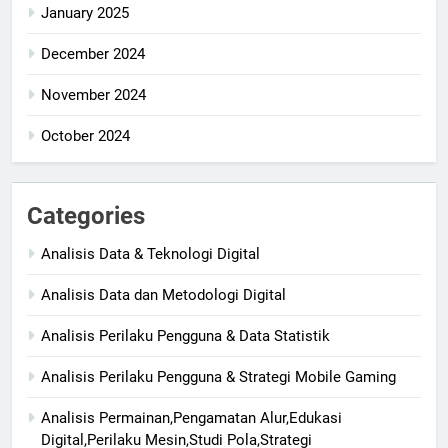
January 2025
December 2024
November 2024
October 2024
Categories
Analisis Data & Teknologi Digital
Analisis Data dan Metodologi Digital
Analisis Perilaku Pengguna & Data Statistik
Analisis Perilaku Pengguna & Strategi Mobile Gaming
Analisis Permainan,Pengamatan Alur,Edukasi
Digital,Perilaku Mesin,Studi Pola,Strategi