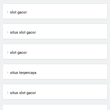
slot gacor
situs slot gacor
slot gacor
situs terpercaya
situs slot gacor