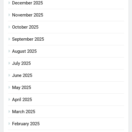
December 2025
November 2025
October 2025
September 2025
August 2025
July 2025
June 2025
May 2025
April 2025
March 2025
February 2025