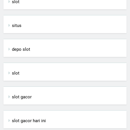
slot
situs
depo slot
slot
slot gacor
slot gacor hari ini