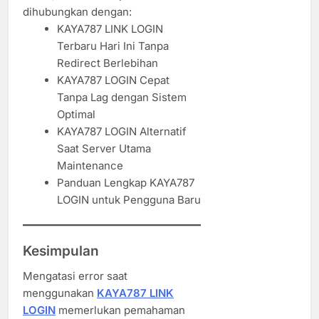
dihubungkan dengan:
KAYA787 LINK LOGIN
Terbaru Hari Ini Tanpa
Redirect Berlebihan
KAYA787 LOGIN Cepat
Tanpa Lag dengan Sistem
Optimal
KAYA787 LOGIN Alternatif
Saat Server Utama
Maintenance
Panduan Lengkap KAYA787
LOGIN untuk Pengguna Baru
Kesimpulan
Mengatasi error saat
menggunakan
KAYA787 LINK
LOGIN
memerlukan pemahaman