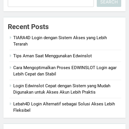
SEARCH
Recent Posts
TIARA4D Login dengan Sistem Akses yang Lebih
Terarah
Tips Aman Saat Menggunakan Edwinslot
Cara Mengoptimalkan Proses EDWINSLOT Login agar
Lebih Cepat dan Stabil
Login Edwinslot Cepat dengan Sistem yang Mudah
Digunakan untuk Akses Akun Lebih Praktis
Lebah4D Login Alternatif sebagai Solusi Akses Lebih
Fleksibel