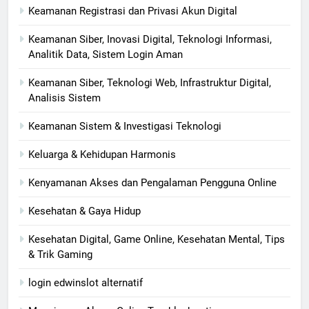
Keamanan Registrasi dan Privasi Akun Digital
Keamanan Siber, Inovasi Digital, Teknologi Informasi,
Analitik Data, Sistem Login Aman
Keamanan Siber, Teknologi Web, Infrastruktur Digital,
Analisis Sistem
Keamanan Sistem & Investigasi Teknologi
Keluarga & Kehidupan Harmonis
Kenyamanan Akses dan Pengalaman Pengguna Online
Kesehatan & Gaya Hidup
Kesehatan Digital, Game Online, Kesehatan Mental, Tips
& Trik Gaming
login edwinslot alternatif