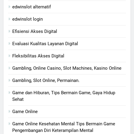
edwinslot alternatif
edwinslot login
Efisiensi Akses Digital
Evaluasi Kualitas Layanan Digital
Fleksibilitas Akses Digital
Gambling, Online Casino, Slot Machines, Kasino Online
Gambling, Slot Online, Permainan.
Game dan Hiburan, Tips Bermain Game, Gaya Hidup
Sehat
Game Online
Game Online Kesehatan Mental Tips Bermain Game
Pengembangan Diri Keterampilan Mental