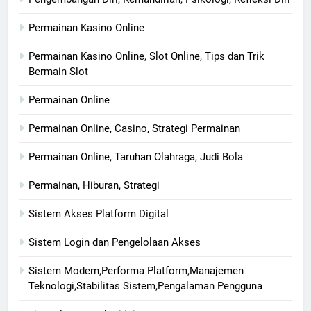
Permainan Kasino Online
Permainan Kasino Online, Slot Online, Tips dan Trik
Bermain Slot
Permainan Online
Permainan Online, Casino, Strategi Permainan
Permainan Online, Taruhan Olahraga, Judi Bola
Permainan, Hiburan, Strategi
Sistem Akses Platform Digital
Sistem Login dan Pengelolaan Akses
Sistem Modern,Performa Platform,Manajemen
Teknologi,Stabilitas Sistem,Pengalaman Pengguna