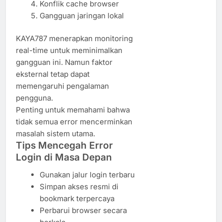
Konflik cache browser
Gangguan jaringan lokal
KAYA787 menerapkan monitoring
real-time untuk meminimalkan
gangguan ini. Namun faktor
eksternal tetap dapat
memengaruhi pengalaman
pengguna.
Penting untuk memahami bahwa
tidak semua error mencerminkan
masalah sistem utama.
Tips Mencegah Error
Login di Masa Depan
Gunakan jalur login terbaru
Simpan akses resmi di
bookmark terpercaya
Perbarui browser secara