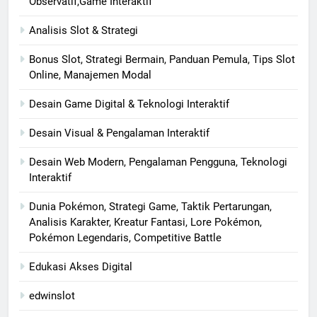
Observatif,Game Interaktif
Analisis Slot & Strategi
Bonus Slot, Strategi Bermain, Panduan Pemula, Tips Slot
Online, Manajemen Modal
Desain Game Digital & Teknologi Interaktif
Desain Visual & Pengalaman Interaktif
Desain Web Modern, Pengalaman Pengguna, Teknologi
Interaktif
Dunia Pokémon, Strategi Game, Taktik Pertarungan,
Analisis Karakter, Kreatur Fantasi, Lore Pokémon,
Pokémon Legendaris, Competitive Battle
Edukasi Akses Digital
edwinslot