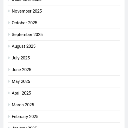
November 2025
October 2025
September 2025
August 2025
July 2025
June 2025
May 2025
April 2025
March 2025
February 2025