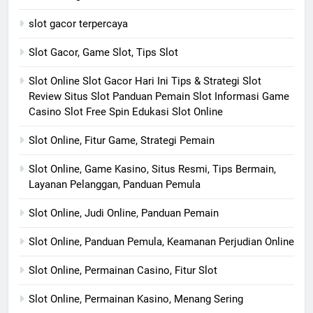
slot gacor terpercaya
Slot Gacor, Game Slot, Tips Slot
Slot Online Slot Gacor Hari Ini Tips & Strategi Slot
Review Situs Slot Panduan Pemain Slot Informasi Game
Casino Slot Free Spin Edukasi Slot Online
Slot Online, Fitur Game, Strategi Pemain
Slot Online, Game Kasino, Situs Resmi, Tips Bermain,
Layanan Pelanggan, Panduan Pemula
Slot Online, Judi Online, Panduan Pemain
Slot Online, Panduan Pemula, Keamanan Perjudian Online
Slot Online, Permainan Casino, Fitur Slot
Slot Online, Permainan Kasino, Menang Sering