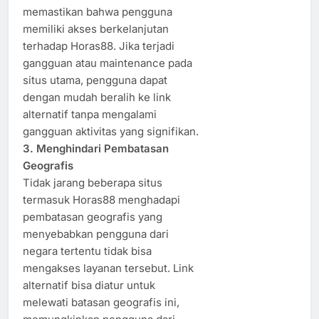
memastikan bahwa pengguna
memiliki akses berkelanjutan
terhadap Horas88. Jika terjadi
gangguan atau maintenance pada
situs utama, pengguna dapat
dengan mudah beralih ke link
alternatif tanpa mengalami
gangguan aktivitas yang signifikan.
3. Menghindari Pembatasan
Geografis
Tidak jarang beberapa situs
termasuk Horas88 menghadapi
pembatasan geografis yang
menyebabkan pengguna dari
negara tertentu tidak bisa
mengakses layanan tersebut. Link
alternatif bisa diatur untuk
melewati batasan geografis ini,