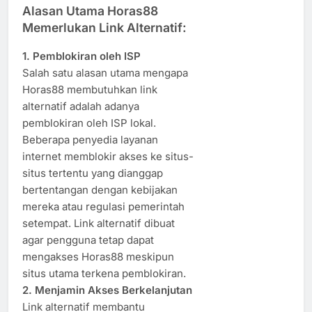
Alasan Utama Horas88
Memerlukan Link Alternatif:
1. Pemblokiran oleh ISP
Salah satu alasan utama mengapa
Horas88 membutuhkan link
alternatif adalah adanya
pemblokiran oleh ISP lokal.
Beberapa penyedia layanan
internet memblokir akses ke situs-
situs tertentu yang dianggap
bertentangan dengan kebijakan
mereka atau regulasi pemerintah
setempat. Link alternatif dibuat
agar pengguna tetap dapat
mengakses Horas88 meskipun
situs utama terkena pemblokiran.
2. Menjamin Akses Berkelanjutan
Link alternatif membantu