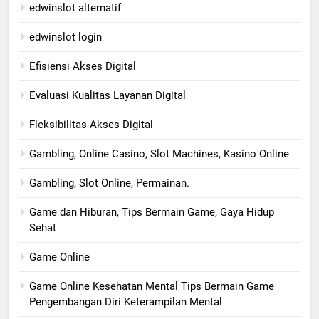
edwinslot alternatif
edwinslot login
Efisiensi Akses Digital
Evaluasi Kualitas Layanan Digital
Fleksibilitas Akses Digital
Gambling, Online Casino, Slot Machines, Kasino Online
Gambling, Slot Online, Permainan.
Game dan Hiburan, Tips Bermain Game, Gaya Hidup
Sehat
Game Online
Game Online Kesehatan Mental Tips Bermain Game
Pengembangan Diri Keterampilan Mental