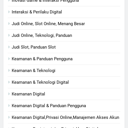
Inovasi Game & Interaksi Pengguna
Interaksi & Perilaku Digital
Judi Online, Slot Online, Menang Besar
Judi Online, Teknologi, Panduan
Judi Slot, Panduan Slot
Keamanan & Panduan Pengguna
Keamanan & Teknologi
Keamanan & Teknologi Digital
Keamanan Digital
Keamanan Digital & Panduan Pengguna
Keamanan Digital,Privasi Online,Manajemen Akses Akun