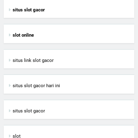
situs slot gacor
slot online
situs link slot gacor
situs slot gacor hari ini
situs slot gacor
slot