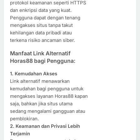
protokol keamanan seperti HTTPS
dan enkripsi data yang kuat.
Pengguna dapat dengan tenang
mengakses situs tanpa takut
kehilangan data pribadi atau
terkena risiko ancaman siber.
Manfaat Link Alternatif
Horas88 bagi Pengguna:
1. Kemudahan Akses
Link alternatif menawarkan
kemudahan bagi pengguna untuk
mengakses layanan Horas88 kapan
saja, bahkan jika situs utama
sedang mengalami gangguan atau
pemblokiran.
2. Keamanan dan Privasi Lebih
Terjamin