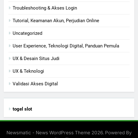
Troubleshooting & Akses Login
Tutorial, Keamanan Akun, Perjudian Online
Uncategorized
User Experience, Teknologi Digital, Panduan Pemula
UX & Desain Situs Judi
UX & Teknologi
Validasi Akses Digital
togel slot
Newsmatic - News WordPress Theme 2026. Powered By