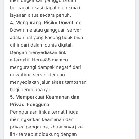
memungkinkan pengguna dari
berbagai lokasi dapat menikmati
layanan situs secara penuh.
4. Mengurangi Risiko Downtime
Downtime atau gangguan server
adalah hal yang kadang tidak bisa
dihindari dalam dunia digital.
Dengan menyediakan link
alternatif, Horas88 mampu
mengurangi dampak negatif dari
downtime server dengan
menyediakan jalur akses tambahan
bagi penggunanya.
5. Memperkuat Keamanan dan
Privasi Pengguna
Penggunaan link alternatif juga
meningkatkan keamanan dan
privasi pengguna, khususnya jika
link tersebut didukung dengan