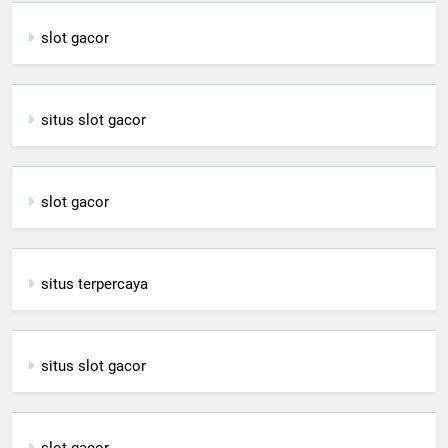
slot gacor
situs slot gacor
slot gacor
situs terpercaya
situs slot gacor
slot gacor