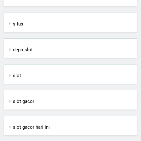
situs
depo slot
slot
slot gacor
slot gacor hari ini