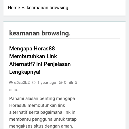
Home
keamanan browsing.
keamanan browsing.
Mengapa Horas88
Membutuhkan Link
Alternatif? Ini Penjelasan
Lengkapnya!
d5ca2b2
1 year ago
0
5
mins
Pahami alasan penting mengapa
Horas88 membutuhkan link
alternatif serta bagaimana link ini
membantu pengguna untuk tetap
mengakses situs dengan aman.