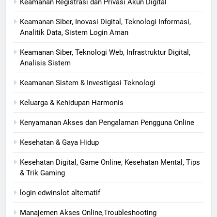
Keamanan Registrasi dan Privasi Akun Digital
Keamanan Siber, Inovasi Digital, Teknologi Informasi,
Analitik Data, Sistem Login Aman
Keamanan Siber, Teknologi Web, Infrastruktur Digital,
Analisis Sistem
Keamanan Sistem & Investigasi Teknologi
Keluarga & Kehidupan Harmonis
Kenyamanan Akses dan Pengalaman Pengguna Online
Kesehatan & Gaya Hidup
Kesehatan Digital, Game Online, Kesehatan Mental, Tips
& Trik Gaming
login edwinslot alternatif
Manajemen Akses Online,Troubleshooting