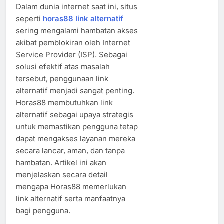
Dalam dunia internet saat ini, situs
seperti
horas88 link alternatif
sering mengalami hambatan akses
akibat pemblokiran oleh Internet
Service Provider (ISP). Sebagai
solusi efektif atas masalah
tersebut, penggunaan link
alternatif menjadi sangat penting.
Horas88 membutuhkan link
alternatif sebagai upaya strategis
untuk memastikan pengguna tetap
dapat mengakses layanan mereka
secara lancar, aman, dan tanpa
hambatan. Artikel ini akan
menjelaskan secara detail
mengapa Horas88 memerlukan
link alternatif serta manfaatnya
bagi pengguna.