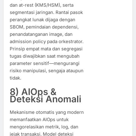
dan at-rest (KMS/HSM), serta
segmentasi jaringan. Rantai pasok
perangkat lunak dijaga dengan
SBOM, pemindaian dependensi,
penandatanganan image, dan
admission policy pada orkestrator.
Prinsip empat mata dan segregasi
tugas diwajibkan saat mengubah
parameter sensitif—mengurangi
risiko manipulasi, sengaja ataupun
tidak.
8) AIOps &
Deteksi Anomali
Mekanisme otomatis yang modern
memanfaatkan AIOps untuk
mengorelasikan metrik, log, dan
jejak transaksi. Model deteksi