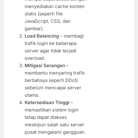
menyediakan cache konten
statis (seperti file
JavaScript, CSS, dan
gambar).
Load Balancing
– membagi
trafik login ke beberapa
server agar tidak terjadi
overload.
Mitigasi Serangan
–
membantu menyaring trafik
berbahaya seperti DDoS
sebelum mencapai server
utama.
Ketersediaan Tinggi
–
memastikan sistem login
tetap dapat diakses
meskipun salah satu server
pusat mengalami gangguan.