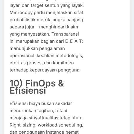
layar, dan target sentuh yang layak.
Microcopy perlu menjelaskan sifat
probabilistik metrik jangka panjang
secara jujur—menghindari klaim
yang menyesatkan. Transparansi
ini merupakan bagian dari E-E-A-T:
menunjukkan pengalaman
operasional, keahlian metodologis,
otoritas proses, dan komitmen
terhadap kepercayaan pengguna.
10) FinOps &
Efisiensi
Efisiensi biaya bukan sekadar
menurunkan tagihan, tetapi
menjaga sinyal kualitas tetap utuh.
Right-sizing, workload scheduling,
dan penggunaan instance hemat