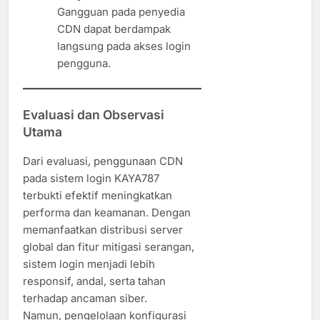
Gangguan pada penyedia
CDN dapat berdampak
langsung pada akses login
pengguna.
Evaluasi dan Observasi
Utama
Dari evaluasi, penggunaan CDN
pada sistem login KAYA787
terbukti efektif meningkatkan
performa dan keamanan. Dengan
memanfaatkan distribusi server
global dan fitur mitigasi serangan,
sistem login menjadi lebih
responsif, andal, serta tahan
terhadap ancaman siber.
Namun, pengelolaan konfigurasi