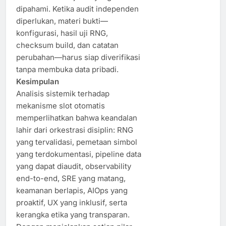
dipahami. Ketika audit independen
diperlukan, materi bukti—
konfigurasi, hasil uji RNG,
checksum build, dan catatan
perubahan—harus siap diverifikasi
tanpa membuka data pribadi.
Kesimpulan
Analisis sistemik terhadap
mekanisme slot otomatis
memperlihatkan bahwa keandalan
lahir dari orkestrasi disiplin: RNG
yang tervalidasi, pemetaan simbol
yang terdokumentasi, pipeline data
yang dapat diaudit, observability
end-to-end, SRE yang matang,
keamanan berlapis, AIOps yang
proaktif, UX yang inklusif, serta
kerangka etika yang transparan.