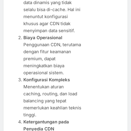
data dinamis yang tidak
selalu bisa di-cache. Hal ini
menuntut konfigurasi
khusus agar CDN tidak
menyimpan data sensitif.
Biaya Operasional
Penggunaan CDN, terutama
dengan fitur keamanan
premium, dapat
meningkatkan biaya
operasional sistem.
Konfigurasi Kompleks
Menentukan aturan
caching, routing, dan load
balancing yang tepat
memerlukan keahlian teknis
tinggi.
Ketergantungan pada
Penyedia CDN