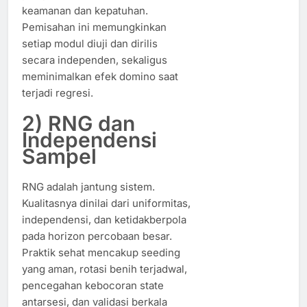
keamanan dan kepatuhan.
Pemisahan ini memungkinkan
setiap modul diuji dan dirilis
secara independen, sekaligus
meminimalkan efek domino saat
terjadi regresi.
2) RNG dan
Independensi
Sampel
RNG adalah jantung sistem.
Kualitasnya dinilai dari uniformitas,
independensi, dan ketidakberpola
pada horizon percobaan besar.
Praktik sehat mencakup seeding
yang aman, rotasi benih terjadwal,
pencegahan kebocoran state
antarsesi, dan validasi berkala