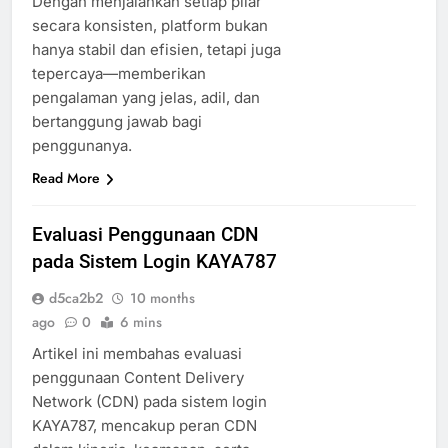
Dengan menjalankan setiap pilar
secara konsisten, platform bukan
hanya stabil dan efisien, tetapi juga
tepercaya—memberikan
pengalaman yang jelas, adil, dan
bertanggung jawab bagi
penggunanya.
Read More
Evaluasi Penggunaan CDN
pada Sistem Login KAYA787
d5ca2b2
10 months
ago
0
6 mins
Artikel ini membahas evaluasi
penggunaan Content Delivery
Network (CDN) pada sistem login
KAYA787, mencakup peran CDN