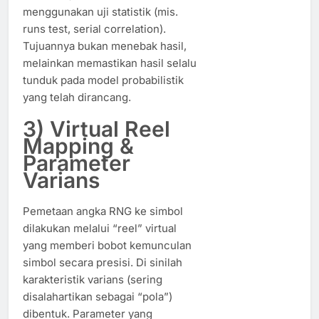
menggunakan uji statistik (mis.
runs test, serial correlation).
Tujuannya bukan menebak hasil,
melainkan memastikan hasil selalu
tunduk pada model probabilistik
yang telah dirancang.
3) Virtual Reel
Mapping &
Parameter
Varians
Pemetaan angka RNG ke simbol
dilakukan melalui “reel” virtual
yang memberi bobot kemunculan
simbol secara presisi. Di sinilah
karakteristik varians (sering
disalahartikan sebagai “pola”)
dibentuk. Parameter yang