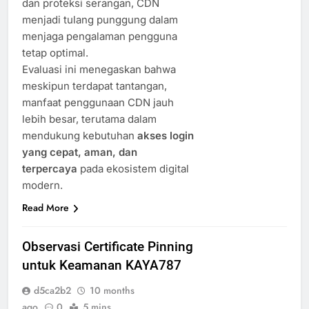
dan proteksi serangan, CDN
menjadi tulang punggung dalam
menjaga pengalaman pengguna
tetap optimal.
Evaluasi ini menegaskan bahwa
meskipun terdapat tantangan,
manfaat penggunaan CDN jauh
lebih besar, terutama dalam
mendukung kebutuhan
akses login
yang cepat, aman, dan
terpercaya
pada ekosistem digital
modern.
Read More
Observasi Certificate Pinning
untuk Keamanan KAYA787
d5ca2b2
10 months
ago
0
5 mins