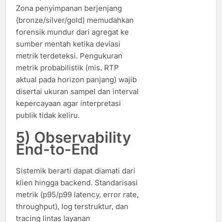
Zona penyimpanan berjenjang
(bronze/silver/gold) memudahkan
forensik mundur dari agregat ke
sumber mentah ketika deviasi
metrik terdeteksi. Pengukuran
metrik probabilistik (mis. RTP
aktual pada horizon panjang) wajib
disertai ukuran sampel dan interval
kepercayaan agar interpretasi
publik tidak keliru.
5) Observability
End-to-End
Sistemik berarti dapat diamati dari
klien hingga backend. Standarisasi
metrik (p95/p99 latency, error rate,
throughput), log terstruktur, dan
tracing lintas layanan