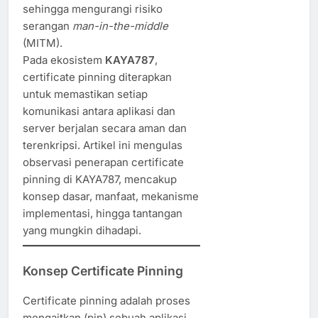
sehingga mengurangi risiko
serangan
man-in-the-middle
(MITM).
Pada ekosistem
KAYA787
,
certificate pinning diterapkan
untuk memastikan setiap
komunikasi antara aplikasi dan
server berjalan secara aman dan
terenkripsi. Artikel ini mengulas
observasi penerapan certificate
pinning di KAYA787, mencakup
konsep dasar, manfaat, mekanisme
implementasi, hingga tantangan
yang mungkin dihadapi.
Konsep Certificate Pinning
Certificate pinning adalah proses
mengaitkan (pin) sebuah aplikasi