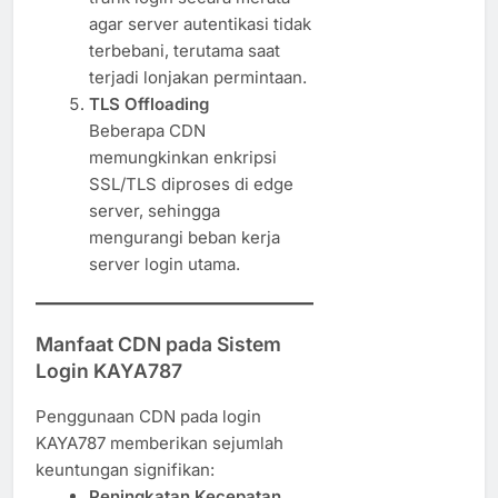
agar server autentikasi tidak
terbebani, terutama saat
terjadi lonjakan permintaan.
TLS Offloading
Beberapa CDN
memungkinkan enkripsi
SSL/TLS diproses di edge
server, sehingga
mengurangi beban kerja
server login utama.
Manfaat CDN pada Sistem
Login KAYA787
Penggunaan CDN pada login
KAYA787 memberikan sejumlah
keuntungan signifikan:
Peningkatan Kecepatan