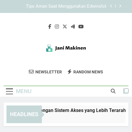
Skip
Cara Mengoptimalkan Proses EDWINSLOT Login
to
agar Lebih Cepat dan Stabil
content
Login Edwinslot Cepat dengan Sistem yang
Mudah Digunakan untuk Akses Akun Lebih
Praktis
TIARA4D Login dengan Sistem Akses yang Lebih
Terarah
Tips Aman Saat Menggunakan Edwinslot
Cara Mengoptimalkan Proses EDWINSLOT Login
agar Lebih Cepat dan Stabil
Jani Makinen
Nikmati Karya Fotografi Kreatif Dan
Login Edwinslot Cepat dengan Sistem yang
NEWSLETTER
RANDOM NEWS
Mudah Digunakan untuk Akses Akun Lebih
Inspiratif Dari Jani Makinen.
Praktis
MENU
ARA4D Login dengan Sistem Akses yang Lebih Terarah
HEADLINES
Weeks Ago