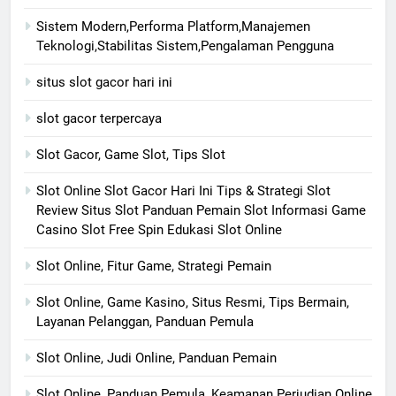
Sistem Modern,Performa Platform,Manajemen
Teknologi,Stabilitas Sistem,Pengalaman Pengguna
situs slot gacor hari ini
slot gacor terpercaya
Slot Gacor, Game Slot, Tips Slot
Slot Online Slot Gacor Hari Ini Tips & Strategi Slot
Review Situs Slot Panduan Pemain Slot Informasi Game
Casino Slot Free Spin Edukasi Slot Online
Slot Online, Fitur Game, Strategi Pemain
Slot Online, Game Kasino, Situs Resmi, Tips Bermain,
Layanan Pelanggan, Panduan Pemula
Slot Online, Judi Online, Panduan Pemain
Slot Online, Panduan Pemula, Keamanan Perjudian Online