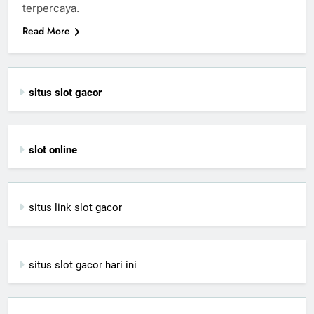
terpercaya.
Read More
situs slot gacor
slot online
situs link slot gacor
situs slot gacor hari ini