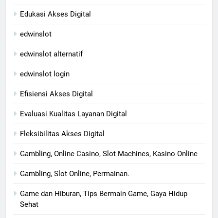
Edukasi Akses Digital
edwinslot
edwinslot alternatif
edwinslot login
Efisiensi Akses Digital
Evaluasi Kualitas Layanan Digital
Fleksibilitas Akses Digital
Gambling, Online Casino, Slot Machines, Kasino Online
Gambling, Slot Online, Permainan.
Game dan Hiburan, Tips Bermain Game, Gaya Hidup
Sehat