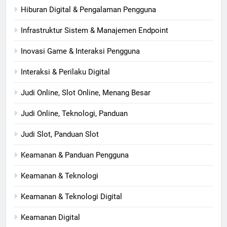
Hiburan Digital & Pengalaman Pengguna
Infrastruktur Sistem & Manajemen Endpoint
Inovasi Game & Interaksi Pengguna
Interaksi & Perilaku Digital
Judi Online, Slot Online, Menang Besar
Judi Online, Teknologi, Panduan
Judi Slot, Panduan Slot
Keamanan & Panduan Pengguna
Keamanan & Teknologi
Keamanan & Teknologi Digital
Keamanan Digital