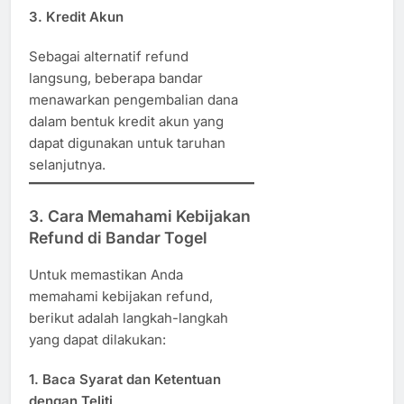
3. Kredit Akun
Sebagai alternatif refund
langsung, beberapa bandar
menawarkan pengembalian dana
dalam bentuk kredit akun yang
dapat digunakan untuk taruhan
selanjutnya.
3. Cara Memahami Kebijakan
Refund di Bandar Togel
Untuk memastikan Anda
memahami kebijakan refund,
berikut adalah langkah-langkah
yang dapat dilakukan:
1. Baca Syarat dan Ketentuan
dengan Teliti