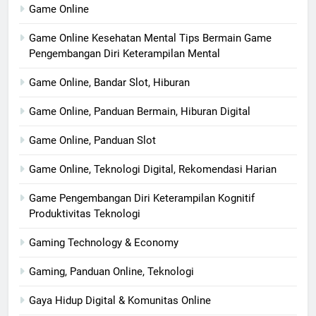
Game Online
Game Online Kesehatan Mental Tips Bermain Game
Pengembangan Diri Keterampilan Mental
Game Online, Bandar Slot, Hiburan
Game Online, Panduan Bermain, Hiburan Digital
Game Online, Panduan Slot
Game Online, Teknologi Digital, Rekomendasi Harian
Game Pengembangan Diri Keterampilan Kognitif
Produktivitas Teknologi
Gaming Technology & Economy
Gaming, Panduan Online, Teknologi
Gaya Hidup Digital & Komunitas Online