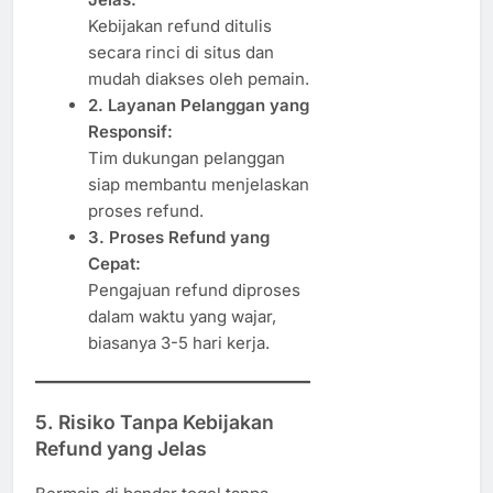
Kebijakan refund ditulis
secara rinci di situs dan
mudah diakses oleh pemain.
2. Layanan Pelanggan yang
Responsif:
Tim dukungan pelanggan
siap membantu menjelaskan
proses refund.
3. Proses Refund yang
Cepat:
Pengajuan refund diproses
dalam waktu yang wajar,
biasanya 3-5 hari kerja.
5. Risiko Tanpa Kebijakan
Refund yang Jelas