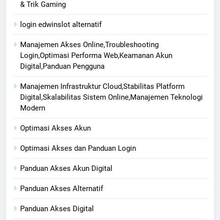
& Trik Gaming
login edwinslot alternatif
Manajemen Akses Online,Troubleshooting
Login,Optimasi Performa Web,Keamanan Akun
Digital,Panduan Pengguna
Manajemen Infrastruktur Cloud,Stabilitas Platform
Digital,Skalabilitas Sistem Online,Manajemen Teknologi
Modern
Optimasi Akses Akun
Optimasi Akses dan Panduan Login
Panduan Akses Akun Digital
Panduan Akses Alternatif
Panduan Akses Digital