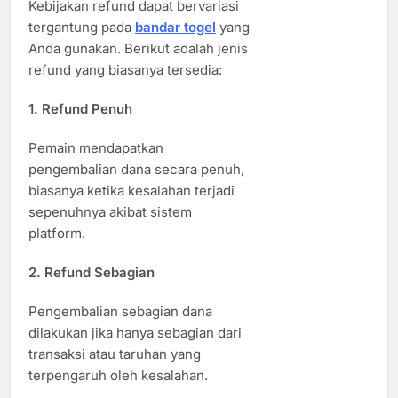
Kebijakan refund dapat bervariasi
tergantung pada
bandar togel
yang
Anda gunakan. Berikut adalah jenis
refund yang biasanya tersedia:
1. Refund Penuh
Pemain mendapatkan
pengembalian dana secara penuh,
biasanya ketika kesalahan terjadi
sepenuhnya akibat sistem
platform.
2. Refund Sebagian
Pengembalian sebagian dana
dilakukan jika hanya sebagian dari
transaksi atau taruhan yang
terpengaruh oleh kesalahan.