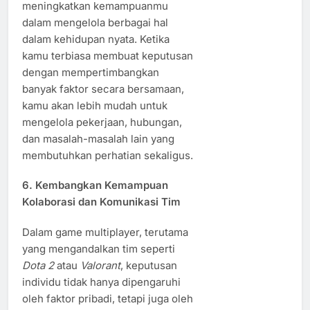
meningkatkan kemampuanmu
dalam mengelola berbagai hal
dalam kehidupan nyata. Ketika
kamu terbiasa membuat keputusan
dengan mempertimbangkan
banyak faktor secara bersamaan,
kamu akan lebih mudah untuk
mengelola pekerjaan, hubungan,
dan masalah-masalah lain yang
membutuhkan perhatian sekaligus.
6. Kembangkan Kemampuan
Kolaborasi dan Komunikasi Tim
Dalam game multiplayer, terutama
yang mengandalkan tim seperti
Dota 2
atau
Valorant
, keputusan
individu tidak hanya dipengaruhi
oleh faktor pribadi, tetapi juga oleh