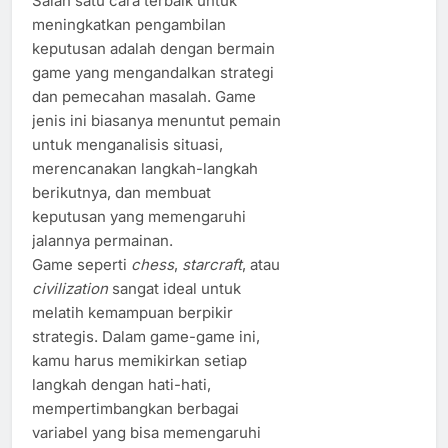
Salah satu cara terbaik untuk
meningkatkan pengambilan
keputusan adalah dengan bermain
game yang mengandalkan strategi
dan pemecahan masalah. Game
jenis ini biasanya menuntut pemain
untuk menganalisis situasi,
merencanakan langkah-langkah
berikutnya, dan membuat
keputusan yang memengaruhi
jalannya permainan.
Game seperti
chess
,
starcraft
, atau
civilization
sangat ideal untuk
melatih kemampuan berpikir
strategis. Dalam game-game ini,
kamu harus memikirkan setiap
langkah dengan hati-hati,
mempertimbangkan berbagai
variabel yang bisa memengaruhi