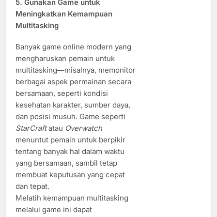
5. Gunakan Game untuk
Meningkatkan Kemampuan
Multitasking
Banyak game online modern yang
mengharuskan pemain untuk
multitasking—misalnya, memonitor
berbagai aspek permainan secara
bersamaan, seperti kondisi
kesehatan karakter, sumber daya,
dan posisi musuh. Game seperti
StarCraft
atau
Overwatch
menuntut pemain untuk berpikir
tentang banyak hal dalam waktu
yang bersamaan, sambil tetap
membuat keputusan yang cepat
dan tepat.
Melatih kemampuan multitasking
melalui game ini dapat