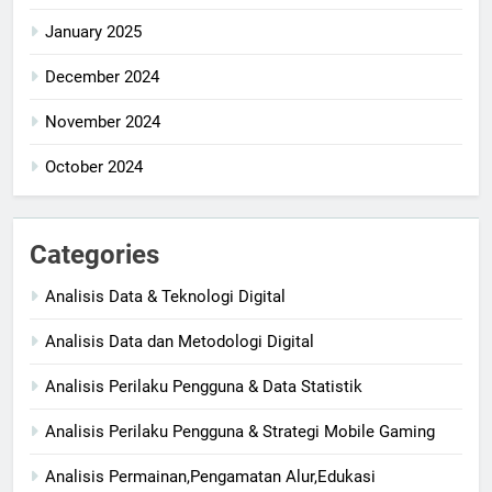
January 2025
December 2024
November 2024
October 2024
Categories
Analisis Data & Teknologi Digital
Analisis Data dan Metodologi Digital
Analisis Perilaku Pengguna & Data Statistik
Analisis Perilaku Pengguna & Strategi Mobile Gaming
Analisis Permainan,Pengamatan Alur,Edukasi