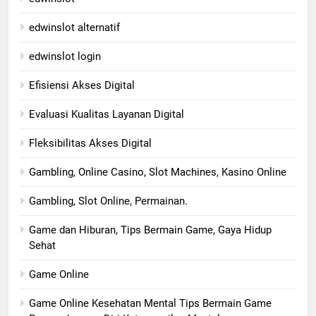
edwinslot alternatif
edwinslot login
Efisiensi Akses Digital
Evaluasi Kualitas Layanan Digital
Fleksibilitas Akses Digital
Gambling, Online Casino, Slot Machines, Kasino Online
Gambling, Slot Online, Permainan.
Game dan Hiburan, Tips Bermain Game, Gaya Hidup
Sehat
Game Online
Game Online Kesehatan Mental Tips Bermain Game