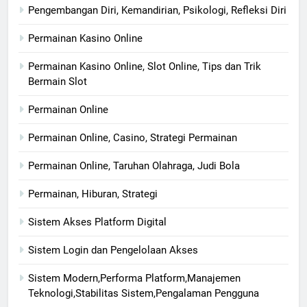
Pengembangan Diri, Kemandirian, Psikologi, Refleksi Diri
Permainan Kasino Online
Permainan Kasino Online, Slot Online, Tips dan Trik
Bermain Slot
Permainan Online
Permainan Online, Casino, Strategi Permainan
Permainan Online, Taruhan Olahraga, Judi Bola
Permainan, Hiburan, Strategi
Sistem Akses Platform Digital
Sistem Login dan Pengelolaan Akses
Sistem Modern,Performa Platform,Manajemen
Teknologi,Stabilitas Sistem,Pengalaman Pengguna