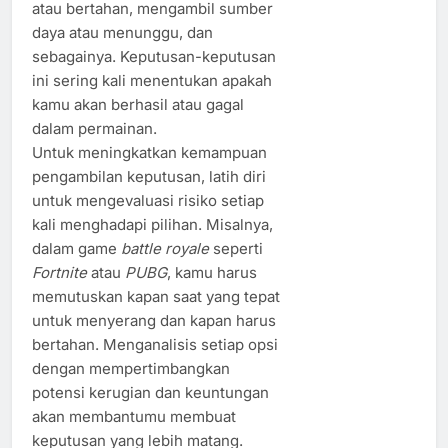
atau bertahan, mengambil sumber
daya atau menunggu, dan
sebagainya. Keputusan-keputusan
ini sering kali menentukan apakah
kamu akan berhasil atau gagal
dalam permainan.
Untuk meningkatkan kemampuan
pengambilan keputusan, latih diri
untuk mengevaluasi risiko setiap
kali menghadapi pilihan. Misalnya,
dalam game
battle royale
seperti
Fortnite
atau
PUBG
, kamu harus
memutuskan kapan saat yang tepat
untuk menyerang dan kapan harus
bertahan. Menganalisis setiap opsi
dengan mempertimbangkan
potensi kerugian dan keuntungan
akan membantumu membuat
keputusan yang lebih matang.