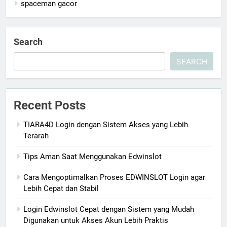
spaceman gacor
Search
SEARCH
Recent Posts
TIARA4D Login dengan Sistem Akses yang Lebih
Terarah
Tips Aman Saat Menggunakan Edwinslot
Cara Mengoptimalkan Proses EDWINSLOT Login agar
Lebih Cepat dan Stabil
Login Edwinslot Cepat dengan Sistem yang Mudah
Digunakan untuk Akses Akun Lebih Praktis