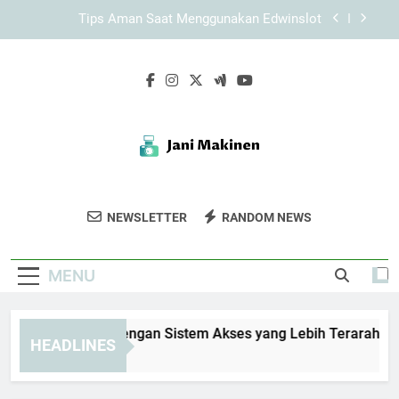
Skip
Cara Mengoptimalkan Proses EDWINSLOT Login
to
agar Lebih Cepat dan Stabil
content
Login Edwinslot Cepat dengan Sistem yang
Mudah Digunakan untuk Akses Akun Lebih
Praktis
TIARA4D Login dengan Sistem Akses yang Lebih
Terarah
Tips Aman Saat Menggunakan Edwinslot
Cara Mengoptimalkan Proses EDWINSLOT Login
agar Lebih Cepat dan Stabil
Jani Makinen
Nikmati Karya Fotografi Kreatif Dan
Login Edwinslot Cepat dengan Sistem yang
NEWSLETTER
RANDOM NEWS
Mudah Digunakan untuk Akses Akun Lebih
Inspiratif Dari Jani Makinen.
Praktis
MENU
ARA4D Login dengan Sistem Akses yang Lebih Terarah
HEADLINES
Weeks Ago