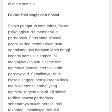
di mata pemain.
Faktor Psikologis dan Sosial
Selain pengaruh komunitas, faktor
psikologis turut memperkuat
perbedaan. Situs yang dilabeli
gacor sering memberikan rasa
optimisme dan harapan lebih tinggi
kepada pemain. Harapan ini
meningkatkan antusiasme dan
membuat pemain merasa lebih
percaya diri. Sebaliknya, situs
biasa dianggap netral karena tidak
memiliki embel-embel yang
memicu sugesti positif. Di sinilah
terlihat bahwa perbedaan
sebenarnya bukan berasal dari
teknologi, melainkan dari sisi