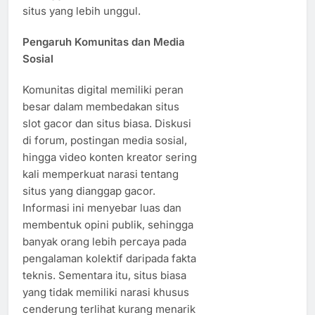
situs yang lebih unggul.
Pengaruh Komunitas dan Media
Sosial
Komunitas digital memiliki peran
besar dalam membedakan situs
slot gacor dan situs biasa. Diskusi
di forum, postingan media sosial,
hingga video konten kreator sering
kali memperkuat narasi tentang
situs yang dianggap gacor.
Informasi ini menyebar luas dan
membentuk opini publik, sehingga
banyak orang lebih percaya pada
pengalaman kolektif daripada fakta
teknis. Sementara itu, situs biasa
yang tidak memiliki narasi khusus
cenderung terlihat kurang menarik