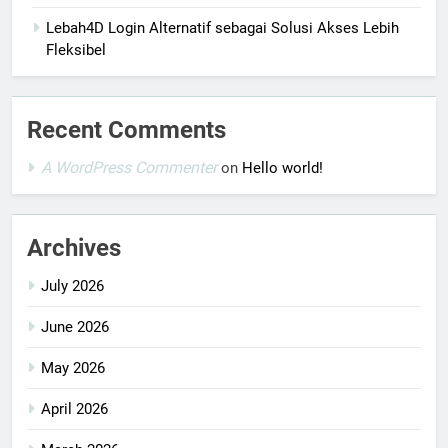
Lebah4D Login Alternatif sebagai Solusi Akses Lebih
Fleksibel
Recent Comments
A WordPress Commenter
on
Hello world!
Archives
July 2026
June 2026
May 2026
April 2026