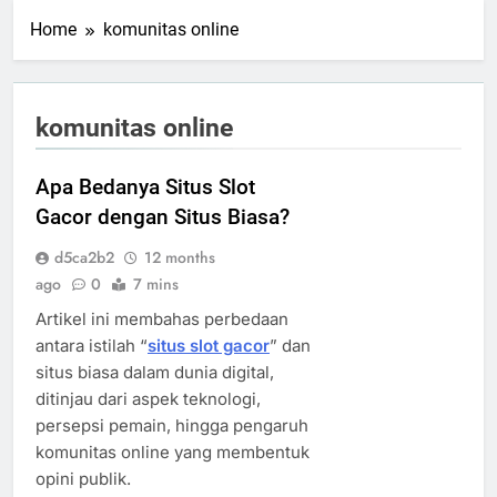
Home
komunitas online
komunitas online
Apa Bedanya Situs Slot
Gacor dengan Situs Biasa?
d5ca2b2
12 months
ago
0
7 mins
Artikel ini membahas perbedaan
antara istilah “
situs slot gacor
” dan
situs biasa dalam dunia digital,
ditinjau dari aspek teknologi,
persepsi pemain, hingga pengaruh
komunitas online yang membentuk
opini publik.