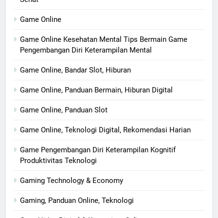
Game Online
Game Online Kesehatan Mental Tips Bermain Game
Pengembangan Diri Keterampilan Mental
Game Online, Bandar Slot, Hiburan
Game Online, Panduan Bermain, Hiburan Digital
Game Online, Panduan Slot
Game Online, Teknologi Digital, Rekomendasi Harian
Game Pengembangan Diri Keterampilan Kognitif
Produktivitas Teknologi
Gaming Technology & Economy
Gaming, Panduan Online, Teknologi