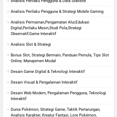
Analisis Perilaku Pengguna & Data Statistik
Analisis Perilaku Pengguna & Strategi Mobile Gaming
Analisis Permainan,Pengamatan Alur,Edukasi
Digital,Perilaku Mesin,Studi Pola,Strategi
Observatif,Game Interaktif
Analisis Slot & Strategi
Bonus Slot, Strategi Bermain, Panduan Pemula, Tips Slot
Online, Manajemen Modal
Desain Game Digital & Teknologi Interaktif
Desain Visual & Pengalaman Interaktif
Desain Web Modern, Pengalaman Pengguna, Teknologi
Interaktif
Dunia Pokémon, Strategi Game, Taktik Pertarungan,
Analisis Karakter, Kreatur Fantasi, Lore Pokémon,