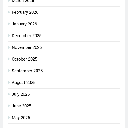
March 2026
February 2026
January 2026
December 2025
November 2025
October 2025
September 2025
August 2025
July 2025
June 2025
May 2025