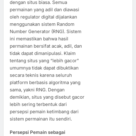
dengan situs biasa. Semua
permainan yang adil dan diawasi
oleh regulator digital dijalankan
menggunakan sistem Random
Number Generator (RNG). Sistem
ini memastikan bahwa hasil
permainan bersifat acak, adil, dan
tidak dapat dimanipulasi. Klaim
tentang situs yang “lebih gacor”
umumnya tidak dapat dibuktikan
secara teknis karena seluruh
platform berbasis algoritma yang
sama, yakni RNG. Dengan
demikian, situs yang disebut gacor
lebih sering terbentuk dari
persepsi pemain ketimbang dari
sistem permainan itu sendiri.
Persepsi Pemain sebagai