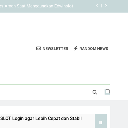
ps Aman Saat Menggunakan Edwinslot
T Login agar Lebih Cepat dan Stabil
nakan untuk Akses Akun Lebih Praktis
ngan Sistem Akses yang Lebih Terarah
NEWSLETTER
RANDOM NEWS
ps Aman Saat Menggunakan Edwinslot
T Login agar Lebih Cepat dan Stabil
nakan untuk Akses Akun Lebih Praktis
gar Lebih Cepat dan Stabil
Login Edwinslot Cepat den
2 Months Ago