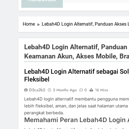
Home
Lebah4D Login Alternatif, Panduan Akses
Lebah4D Login Alternatif, Panduan 
Keamanan Akun, Akses Mobile, Br
Lebah4D Login Alternatif sebagai So
Fleksibel
D5ca2b2
2 Months Ago
0
16 Mins
Lebah4D login alternatif membantu pengguna mem
lebih fleksibel, aman, dan jelas saat halaman utama 
perangkat berbeda.
Memahami Peran Lebah4D Login A