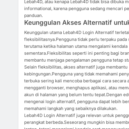
Lebah4D, atau kenapa Lebah4D tidak bisa dibuka m
informational, karena pengguna sedang mencari pe
panduan.
Keunggulan Akses Alternatif unt
Keunggulan utama Lebah4D Login Alternatif terleta
fleksibilitasnya.Pengguna tidak perlu terpaku pada s
terutama ketika halaman utama mengalami kendala
sementara.Fleksibilitas seperti ini penting bagi bra
membantu menjaga pengalaman pengguna tetap sta
Selain fleksibilitas, akses alternatif juga membant
kebingungan.Pengguna yang tidak memahami peny
terbuka sering kali mencoba berbagai cara secara a
mengganti browser, menghapus aplikasi, atau mem
akun di halaman yang belum tentu tepat.Dengan edu
mengenai login alternatif, pengguna dapat lebih ber
memahami langkah yang sebaiknya dilakukan.
Lebah4D Login Alternatif juga relevan untuk peng
perangkat berbeda.Seseorang mungkin bisa membu