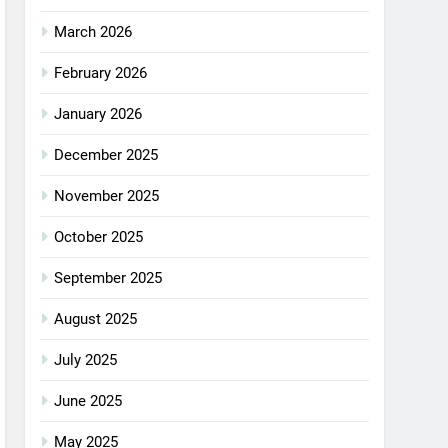
March 2026
February 2026
January 2026
December 2025
November 2025
October 2025
September 2025
August 2025
July 2025
June 2025
May 2025