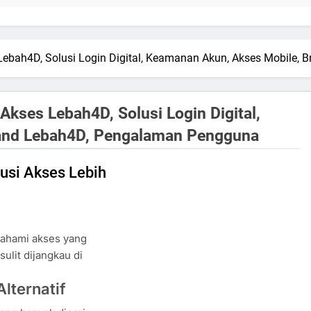
 Lebah4D, Solusi Login Digital, Keamanan Akun, Akses Mobile
Akses Lebah4D, Solusi Login Digital,
and Lebah4D, Pengalaman Pengguna
lusi Akses Lebih
ahami akses yang
sulit dijangkau di
lternatif