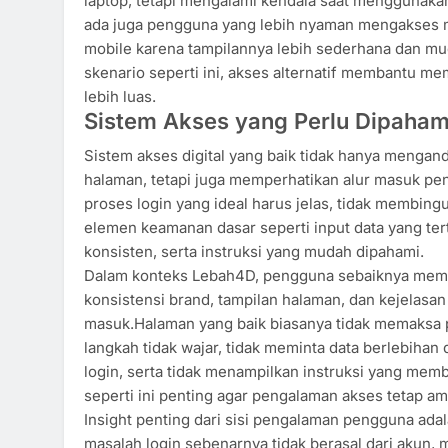
laptop, tetapi mengalami kendala saat menggunaka
ada juga pengguna yang lebih nyaman mengakses m
mobile karena tampilannya lebih sederhana dan m
skenario seperti ini, akses alternatif membantu me
lebih luas.
Sistem Akses yang Perlu Dipaham
Sistem akses digital yang baik tidak hanya mengan
halaman, tetapi juga memperhatikan alur masuk p
proses login yang ideal harus jelas, tidak membing
elemen keamanan dasar seperti input data yang tert
konsisten, serta instruksi yang mudah dipahami.
Dalam konteks Lebah4D, pengguna sebaiknya mem
konsistensi brand, tampilan halaman, dan kejelasa
masuk.Halaman yang baik biasanya tidak memaksa
langkah tidak wajar, tidak meminta data berlebihan 
login, serta tidak menampilkan instruksi yang me
seperti ini penting agar pengalaman akses tetap am
Insight penting dari sisi pengalaman pengguna ad
masalah login sebenarnya tidak berasal dari akun, 