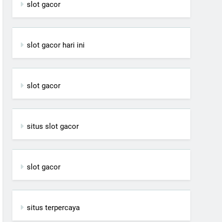
slot gacor
slot gacor hari ini
slot gacor
situs slot gacor
slot gacor
situs terpercaya