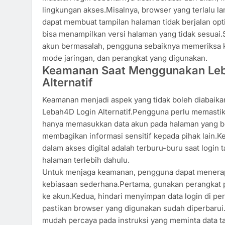
lingkungan akses.Misalnya, browser yang terlalu la
dapat membuat tampilan halaman tidak berjalan opt
bisa menampilkan versi halaman yang tidak sesua
akun bermasalah, pengguna sebaiknya memeriksa k
mode jaringan, dan perangkat yang digunakan.
Keamanan Saat Menggunakan Le
Alternatif
Keamanan menjadi aspek yang tidak boleh diabaik
Lebah4D Login Alternatif.Pengguna perlu memast
hanya memasukkan data akun pada halaman yang be
membagikan informasi sensitif kepada pihak lain.
dalam akses digital adalah terburu-buru saat login
halaman terlebih dahulu.
Untuk menjaga keamanan, pengguna dapat menera
kebiasaan sederhana.Pertama, gunakan perangkat p
ke akun.Kedua, hindari menyimpan data login di pe
pastikan browser yang digunakan sudah diperbarui
mudah percaya pada instruksi yang meminta data t