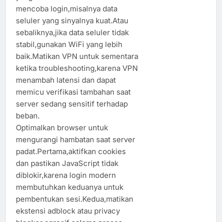
mencoba login,misalnya data
seluler yang sinyalnya kuat.Atau
sebaliknya,jika data seluler tidak
stabil,gunakan WiFi yang lebih
baik.Matikan VPN untuk sementara
ketika troubleshooting,karena VPN
menambah latensi dan dapat
memicu verifikasi tambahan saat
server sedang sensitif terhadap
beban.
Optimalkan browser untuk
mengurangi hambatan saat server
padat.Pertama,aktifkan cookies
dan pastikan JavaScript tidak
diblokir,karena login modern
membutuhkan keduanya untuk
pembentukan sesi.Kedua,matikan
ekstensi adblock atau privacy