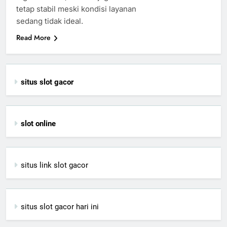
tetap stabil meski kondisi layanan
sedang tidak ideal.
Read More
situs slot gacor
slot online
situs link slot gacor
situs slot gacor hari ini