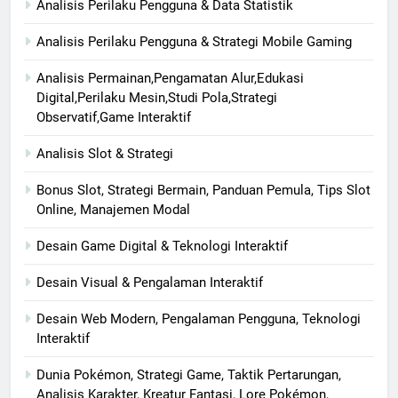
Analisis Perilaku Pengguna & Data Statistik
Analisis Perilaku Pengguna & Strategi Mobile Gaming
Analisis Permainan,Pengamatan Alur,Edukasi
Digital,Perilaku Mesin,Studi Pola,Strategi
Observatif,Game Interaktif
Analisis Slot & Strategi
Bonus Slot, Strategi Bermain, Panduan Pemula, Tips Slot
Online, Manajemen Modal
Desain Game Digital & Teknologi Interaktif
Desain Visual & Pengalaman Interaktif
Desain Web Modern, Pengalaman Pengguna, Teknologi
Interaktif
Dunia Pokémon, Strategi Game, Taktik Pertarungan,
Analisis Karakter, Kreatur Fantasi, Lore Pokémon,