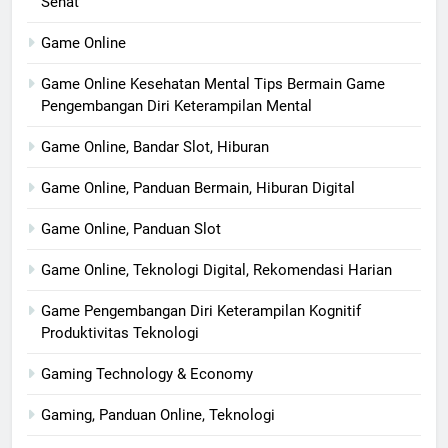
Sehat
Game Online
Game Online Kesehatan Mental Tips Bermain Game
Pengembangan Diri Keterampilan Mental
Game Online, Bandar Slot, Hiburan
Game Online, Panduan Bermain, Hiburan Digital
Game Online, Panduan Slot
Game Online, Teknologi Digital, Rekomendasi Harian
Game Pengembangan Diri Keterampilan Kognitif
Produktivitas Teknologi
Gaming Technology & Economy
Gaming, Panduan Online, Teknologi