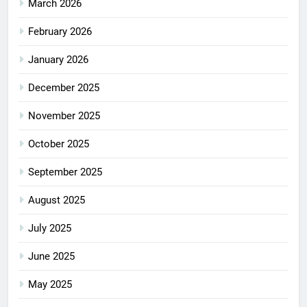
March 2026
February 2026
January 2026
December 2025
November 2025
October 2025
September 2025
August 2025
July 2025
June 2025
May 2025