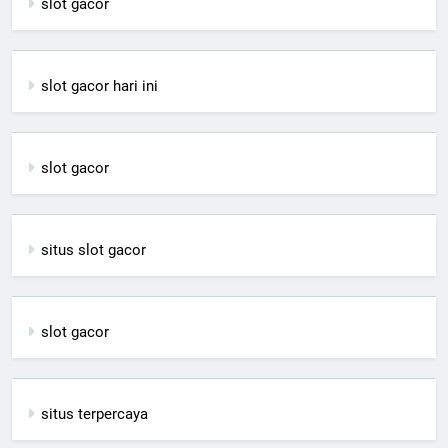
slot gacor
slot gacor hari ini
slot gacor
situs slot gacor
slot gacor
situs terpercaya