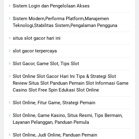
Sistem Login dan Pengelolaan Akses
Sistem Modern,Performa Platform,Manajemen
Teknologi,Stabilitas Sistem,Pengalaman Pengguna
situs slot gacor hari ini
slot gacor terpercaya
Slot Gacor, Game Slot, Tips Slot
Slot Online Slot Gacor Hari Ini Tips & Strategi Slot
Review Situs Slot Panduan Pemain Slot Informasi Game
Casino Slot Free Spin Edukasi Slot Online
Slot Online, Fitur Game, Strategi Pemain
Slot Online, Game Kasino, Situs Resmi, Tips Bermain,
Layanan Pelanggan, Panduan Pemula
Slot Online, Judi Online, Panduan Pemain