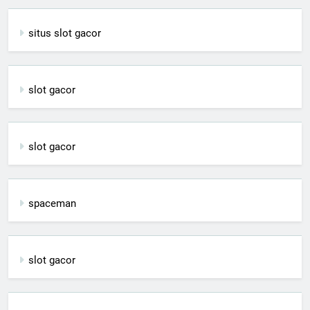
situs slot gacor
slot gacor
slot gacor
spaceman
slot gacor