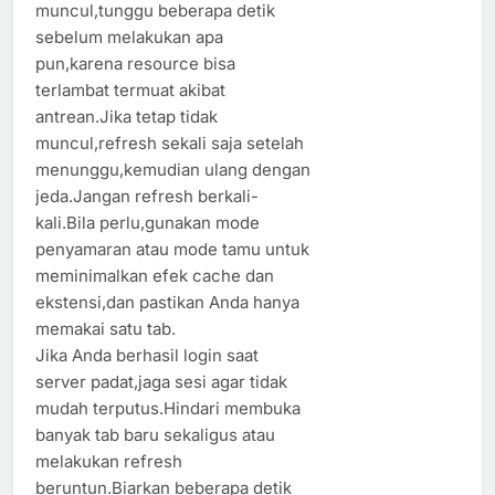
muncul,tunggu beberapa detik
sebelum melakukan apa
pun,karena resource bisa
terlambat termuat akibat
antrean.Jika tetap tidak
muncul,refresh sekali saja setelah
menunggu,kemudian ulang dengan
jeda.Jangan refresh berkali-
kali.Bila perlu,gunakan mode
penyamaran atau mode tamu untuk
meminimalkan efek cache dan
ekstensi,dan pastikan Anda hanya
memakai satu tab.
Jika Anda berhasil login saat
server padat,jaga sesi agar tidak
mudah terputus.Hindari membuka
banyak tab baru sekaligus atau
melakukan refresh
beruntun.Biarkan beberapa detik