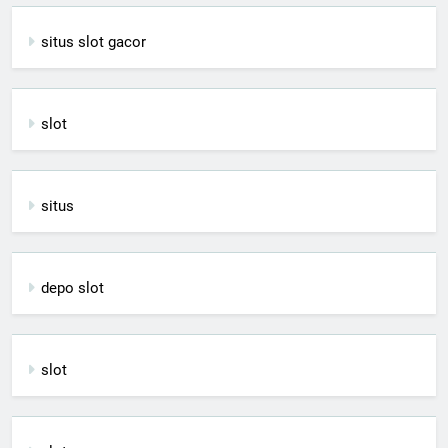
situs slot gacor
slot
situs
depo slot
slot