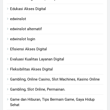
Edukasi Akses Digital
edwinslot
edwinslot alternatif
edwinslot login
Efisiensi Akses Digital
Evaluasi Kualitas Layanan Digital
Fleksibilitas Akses Digital
Gambling, Online Casino, Slot Machines, Kasino Online
Gambling, Slot Online, Permainan.
Game dan Hiburan, Tips Bermain Game, Gaya Hidup
Sehat