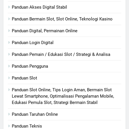
Panduan Akses Digital Stabil
Panduan Bermain Slot, Slot Online, Teknologi Kasino
Panduan Digital, Permainan Online
Panduan Login Digital
Panduan Pemain / Edukasi Slot / Strategi & Analisa
Panduan Pengguna
Panduan Slot
Panduan Slot Online, Tips Login Aman, Bermain Slot
Lewat Smartphone, Optimalisasi Pengalaman Mobile,
Edukasi Pemula Slot, Strategi Bermain Stabil
Panduan Taruhan Online
Panduan Teknis