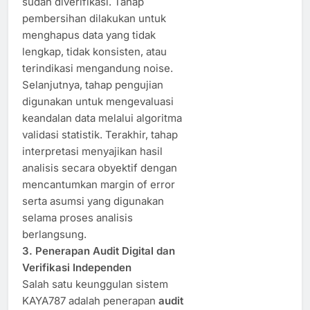
sudah diverifikasi. Tahap
pembersihan dilakukan untuk
menghapus data yang tidak
lengkap, tidak konsisten, atau
terindikasi mengandung noise.
Selanjutnya, tahap pengujian
digunakan untuk mengevaluasi
keandalan data melalui algoritma
validasi statistik. Terakhir, tahap
interpretasi menyajikan hasil
analisis secara obyektif dengan
mencantumkan margin of error
serta asumsi yang digunakan
selama proses analisis
berlangsung.
3. Penerapan Audit Digital dan
Verifikasi Independen
Salah satu keunggulan sistem
KAYA787 adalah penerapan
audit