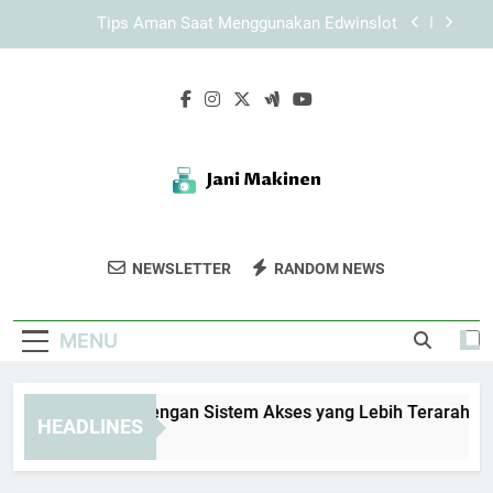
Skip
Cara Mengoptimalkan Proses EDWINSLOT Login
to
agar Lebih Cepat dan Stabil
content
Login Edwinslot Cepat dengan Sistem yang
Mudah Digunakan untuk Akses Akun Lebih
Praktis
TIARA4D Login dengan Sistem Akses yang Lebih
Terarah
Tips Aman Saat Menggunakan Edwinslot
Cara Mengoptimalkan Proses EDWINSLOT Login
agar Lebih Cepat dan Stabil
Jani Makinen
Nikmati Karya Fotografi Kreatif Dan
Login Edwinslot Cepat dengan Sistem yang
NEWSLETTER
RANDOM NEWS
Mudah Digunakan untuk Akses Akun Lebih
Inspiratif Dari Jani Makinen.
Praktis
MENU
ARA4D Login dengan Sistem Akses yang Lebih Terarah
HEADLINES
Month Ago