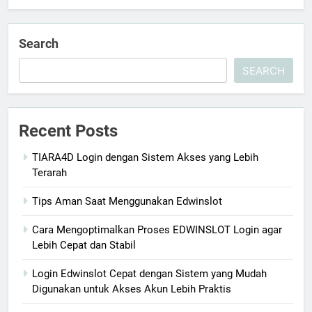
Search
SEARCH
Recent Posts
TIARA4D Login dengan Sistem Akses yang Lebih
Terarah
Tips Aman Saat Menggunakan Edwinslot
Cara Mengoptimalkan Proses EDWINSLOT Login agar
Lebih Cepat dan Stabil
Login Edwinslot Cepat dengan Sistem yang Mudah
Digunakan untuk Akses Akun Lebih Praktis