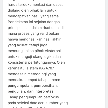
harus terdokumentasi dan dapat
diulang oleh pihak lain untuk
mendapatkan hasil yang sama.
Pendekatan ini sejalan dengan
prinsip ilmiah dalam riset data, di
mana proses yang valid bukan
hanya menghasilkan hasil akhir
yang akurat, tetapi juga
memungkinkan pihak eksternal
untuk menguji ulang logika dan
konsistensi perhitungannya. Oleh
karena itu, sistem KAYA787
mendesain metodologi yang
mencakup empat tahap utama:
pengumpulan, pembersihan,
pengujian, dan interpretasi
.
Tahap pengumpulan berfokus
pada seleksi data dari sumber yang