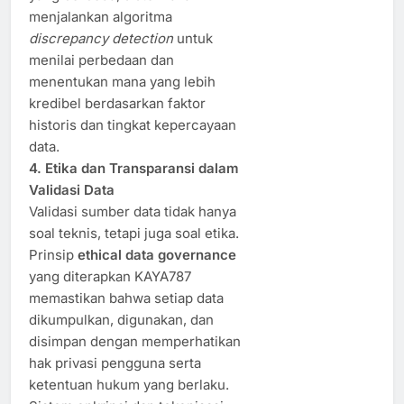
menjalankan algoritma
discrepancy detection
untuk
menilai perbedaan dan
menentukan mana yang lebih
kredibel berdasarkan faktor
historis dan tingkat kepercayaan
data.
4. Etika dan Transparansi dalam
Validasi Data
Validasi sumber data tidak hanya
soal teknis, tetapi juga soal etika.
Prinsip
ethical data governance
yang diterapkan KAYA787
memastikan bahwa setiap data
dikumpulkan, digunakan, dan
disimpan dengan memperhatikan
hak privasi pengguna serta
ketentuan hukum yang berlaku.