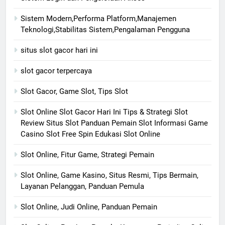
Sistem Modern,Performa Platform,Manajemen
Teknologi,Stabilitas Sistem,Pengalaman Pengguna
situs slot gacor hari ini
slot gacor terpercaya
Slot Gacor, Game Slot, Tips Slot
Slot Online Slot Gacor Hari Ini Tips & Strategi Slot
Review Situs Slot Panduan Pemain Slot Informasi Game
Casino Slot Free Spin Edukasi Slot Online
Slot Online, Fitur Game, Strategi Pemain
Slot Online, Game Kasino, Situs Resmi, Tips Bermain,
Layanan Pelanggan, Panduan Pemula
Slot Online, Judi Online, Panduan Pemain