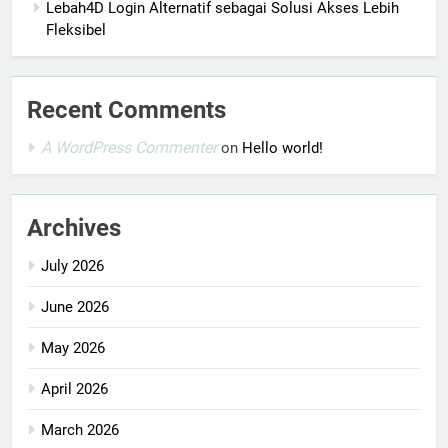
Lebah4D Login Alternatif sebagai Solusi Akses Lebih
Fleksibel
Recent Comments
A WordPress Commenter
on
Hello world!
Archives
July 2026
June 2026
May 2026
April 2026
March 2026