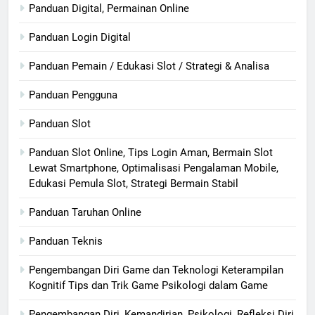
Panduan Digital, Permainan Online
Panduan Login Digital
Panduan Pemain / Edukasi Slot / Strategi & Analisa
Panduan Pengguna
Panduan Slot
Panduan Slot Online, Tips Login Aman, Bermain Slot
Lewat Smartphone, Optimalisasi Pengalaman Mobile,
Edukasi Pemula Slot, Strategi Bermain Stabil
Panduan Taruhan Online
Panduan Teknis
Pengembangan Diri Game dan Teknologi Keterampilan
Kognitif Tips dan Trik Game Psikologi dalam Game
Pengembangan Diri, Kemandirian, Psikologi, Refleksi Diri