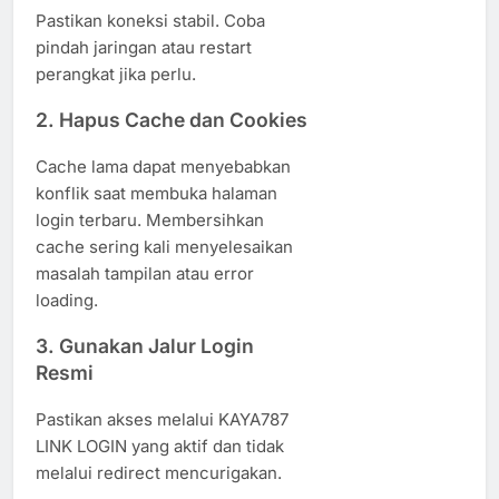
Pastikan koneksi stabil. Coba
pindah jaringan atau restart
perangkat jika perlu.
2. Hapus Cache dan Cookies
Cache lama dapat menyebabkan
konflik saat membuka halaman
login terbaru. Membersihkan
cache sering kali menyelesaikan
masalah tampilan atau error
loading.
3. Gunakan Jalur Login
Resmi
Pastikan akses melalui KAYA787
LINK LOGIN yang aktif dan tidak
melalui redirect mencurigakan.