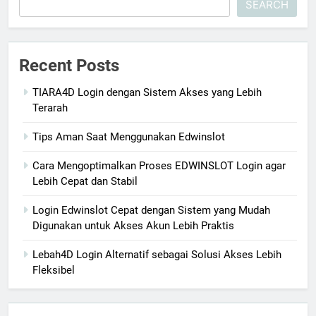
SEARCH
Recent Posts
TIARA4D Login dengan Sistem Akses yang Lebih
Terarah
Tips Aman Saat Menggunakan Edwinslot
Cara Mengoptimalkan Proses EDWINSLOT Login agar
Lebih Cepat dan Stabil
Login Edwinslot Cepat dengan Sistem yang Mudah
Digunakan untuk Akses Akun Lebih Praktis
Lebah4D Login Alternatif sebagai Solusi Akses Lebih
Fleksibel