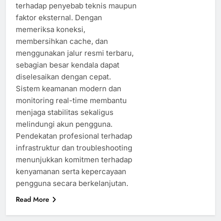
terhadap penyebab teknis maupun
faktor eksternal. Dengan
memeriksa koneksi,
membersihkan cache, dan
menggunakan jalur resmi terbaru,
sebagian besar kendala dapat
diselesaikan dengan cepat.
Sistem keamanan modern dan
monitoring real-time membantu
menjaga stabilitas sekaligus
melindungi akun pengguna.
Pendekatan profesional terhadap
infrastruktur dan troubleshooting
menunjukkan komitmen terhadap
kenyamanan serta kepercayaan
pengguna secara berkelanjutan.
Read More