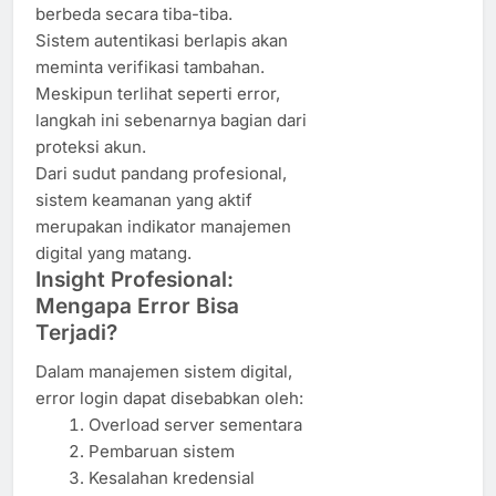
berbeda secara tiba-tiba.
Sistem autentikasi berlapis akan
meminta verifikasi tambahan.
Meskipun terlihat seperti error,
langkah ini sebenarnya bagian dari
proteksi akun.
Dari sudut pandang profesional,
sistem keamanan yang aktif
merupakan indikator manajemen
digital yang matang.
Insight Profesional:
Mengapa Error Bisa
Terjadi?
Dalam manajemen sistem digital,
error login dapat disebabkan oleh:
Overload server sementara
Pembaruan sistem
Kesalahan kredensial