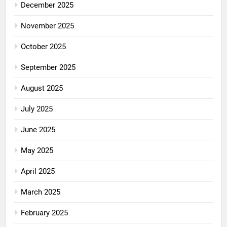
December 2025
November 2025
October 2025
September 2025
August 2025
July 2025
June 2025
May 2025
April 2025
March 2025
February 2025