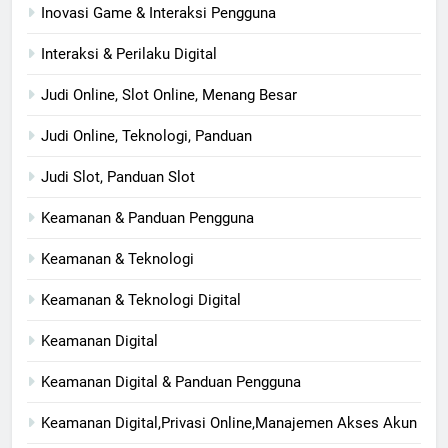
Inovasi Game & Interaksi Pengguna
Interaksi & Perilaku Digital
Judi Online, Slot Online, Menang Besar
Judi Online, Teknologi, Panduan
Judi Slot, Panduan Slot
Keamanan & Panduan Pengguna
Keamanan & Teknologi
Keamanan & Teknologi Digital
Keamanan Digital
Keamanan Digital & Panduan Pengguna
Keamanan Digital,Privasi Online,Manajemen Akses Akun