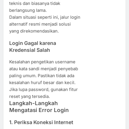
teknis dan biasanya tidak
berlangsung lama.
Dalam situasi seperti ini, jalur login
alternatif resmi menjadi solusi
yang direkomendasikan.
Login Gagal karena
Kredensial Salah
Kesalahan pengetikan username
atau kata sandi menjadi penyebab
paling umum. Pastikan tidak ada
kesalahan huruf besar dan kecil.
Jika lupa password, gunakan fitur
reset yang tersedia.
Langkah-Langkah
Mengatasi Error Login
1. Periksa Koneksi Internet