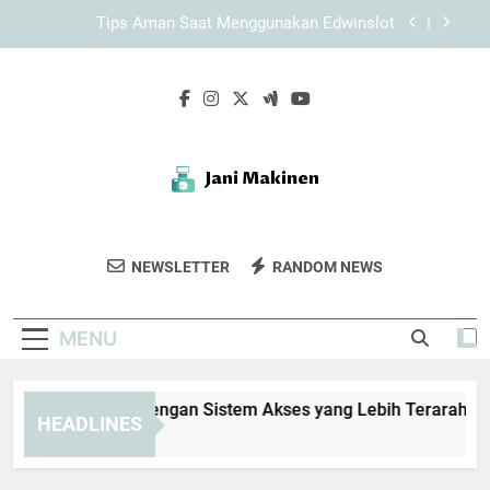
Skip
Cara Mengoptimalkan Proses EDWINSLOT Login
to
agar Lebih Cepat dan Stabil
content
Login Edwinslot Cepat dengan Sistem yang
Mudah Digunakan untuk Akses Akun Lebih
Praktis
TIARA4D Login dengan Sistem Akses yang Lebih
Terarah
Tips Aman Saat Menggunakan Edwinslot
Cara Mengoptimalkan Proses EDWINSLOT Login
agar Lebih Cepat dan Stabil
Jani Makinen
Nikmati Karya Fotografi Kreatif Dan
Login Edwinslot Cepat dengan Sistem yang
NEWSLETTER
RANDOM NEWS
Mudah Digunakan untuk Akses Akun Lebih
Inspiratif Dari Jani Makinen.
Praktis
MENU
ARA4D Login dengan Sistem Akses yang Lebih Terarah
HEADLINES
Weeks Ago