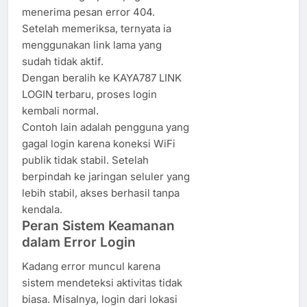
menerima pesan error 404.
Setelah memeriksa, ternyata ia
menggunakan link lama yang
sudah tidak aktif.
Dengan beralih ke KAYA787 LINK
LOGIN terbaru, proses login
kembali normal.
Contoh lain adalah pengguna yang
gagal login karena koneksi WiFi
publik tidak stabil. Setelah
berpindah ke jaringan seluler yang
lebih stabil, akses berhasil tanpa
kendala.
Peran Sistem Keamanan
dalam Error Login
Kadang error muncul karena
sistem mendeteksi aktivitas tidak
biasa. Misalnya, login dari lokasi