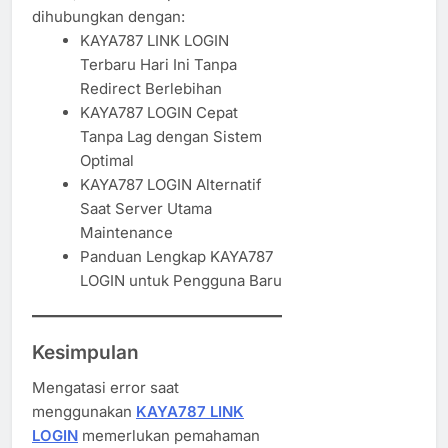
dihubungkan dengan:
KAYA787 LINK LOGIN
Terbaru Hari Ini Tanpa
Redirect Berlebihan
KAYA787 LOGIN Cepat
Tanpa Lag dengan Sistem
Optimal
KAYA787 LOGIN Alternatif
Saat Server Utama
Maintenance
Panduan Lengkap KAYA787
LOGIN untuk Pengguna Baru
Kesimpulan
Mengatasi error saat
menggunakan
KAYA787 LINK
LOGIN
memerlukan pemahaman