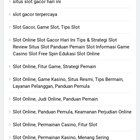
situs slot gacor hari ini
slot gacor terpercaya
Slot Gacor, Game Slot, Tips Slot
Slot Online Slot Gacor Hari Ini Tips & Strategi Slot
Review Situs Slot Panduan Pemain Slot Informasi Game
Casino Slot Free Spin Edukasi Slot Online
Slot Online, Fitur Game, Strategi Pemain
Slot Online, Game Kasino, Situs Resmi, Tips Bermain,
Layanan Pelanggan, Panduan Pemula
Slot Online, Judi Online, Panduan Pemain
Slot Online, Panduan Pemula, Keamanan Perjudian Online
Slot Online, Permainan Casino, Fitur Slot
Slot Online, Permainan Kasino, Menang Sering