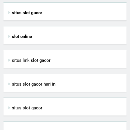
situs slot gacor
slot online
situs link slot gacor
situs slot gacor hari ini
situs slot gacor