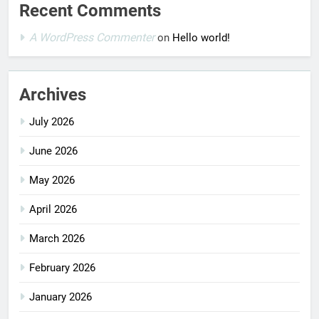
Recent Comments
A WordPress Commenter
on
Hello world!
Archives
July 2026
June 2026
May 2026
April 2026
March 2026
February 2026
January 2026