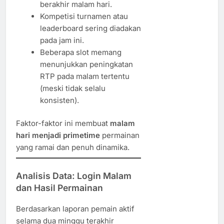
berakhir malam hari.
Kompetisi turnamen atau
leaderboard sering diadakan
pada jam ini.
Beberapa slot memang
menunjukkan peningkatan
RTP pada malam tertentu
(meski tidak selalu
konsisten).
Faktor-faktor ini membuat
malam
hari menjadi primetime
permainan
yang ramai dan penuh dinamika.
Analisis Data: Login Malam
dan Hasil Permainan
Berdasarkan laporan pemain aktif
selama dua minggu terakhir