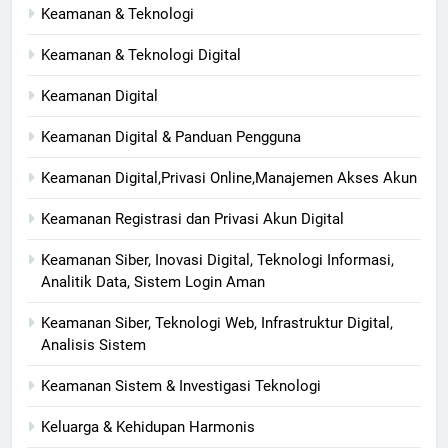
Keamanan & Teknologi
Keamanan & Teknologi Digital
Keamanan Digital
Keamanan Digital & Panduan Pengguna
Keamanan Digital,Privasi Online,Manajemen Akses Akun
Keamanan Registrasi dan Privasi Akun Digital
Keamanan Siber, Inovasi Digital, Teknologi Informasi,
Analitik Data, Sistem Login Aman
Keamanan Siber, Teknologi Web, Infrastruktur Digital,
Analisis Sistem
Keamanan Sistem & Investigasi Teknologi
Keluarga & Kehidupan Harmonis