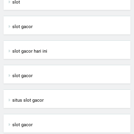
slot
slot gacor
slot gacor hari ini
slot gacor
situs slot gacor
slot gacor