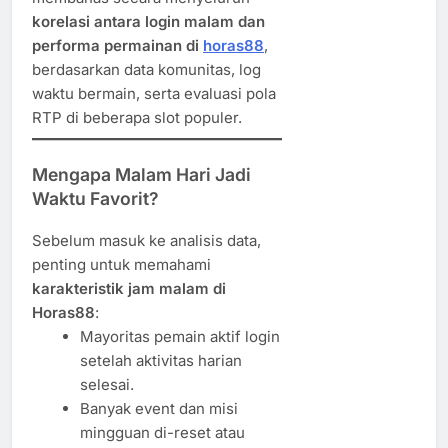
korelasi antara login malam dan
performa permainan di
horas88
,
berdasarkan data komunitas, log
waktu bermain, serta evaluasi pola
RTP di beberapa slot populer.
Mengapa Malam Hari Jadi
Waktu Favorit?
Sebelum masuk ke analisis data,
penting untuk memahami
karakteristik jam malam di
Horas88
:
Mayoritas pemain aktif login
setelah aktivitas harian
selesai.
Banyak event dan misi
mingguan di-reset atau