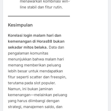
menawarkan kombinasi win-
line stabil dan fitur rutin.
Kesimpulan
Korelasi login malam hari dan
kemenangan di Horas88 bukan
sekadar mitos belaka.
Data dan
pengalaman komunitas
menunjukkan bahwa malam hari
memang memberikan peluang
lebih besar untuk mendapatkan
fitur seperti scatter dan freespin,
terutama pada slot populer.
Namun, ini bukan jaminan
kemenangan—melainkan peluang
yang harus diimbangi dengan
strategi, manajemen saldo, dan