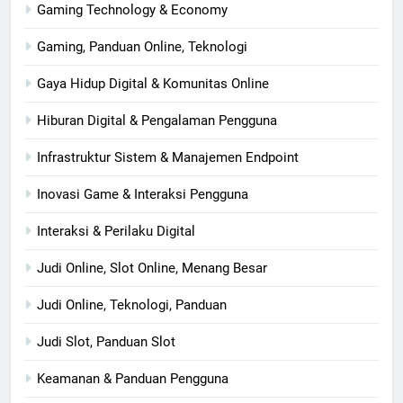
Gaming Technology & Economy
Gaming, Panduan Online, Teknologi
Gaya Hidup Digital & Komunitas Online
Hiburan Digital & Pengalaman Pengguna
Infrastruktur Sistem & Manajemen Endpoint
Inovasi Game & Interaksi Pengguna
Interaksi & Perilaku Digital
Judi Online, Slot Online, Menang Besar
Judi Online, Teknologi, Panduan
Judi Slot, Panduan Slot
Keamanan & Panduan Pengguna