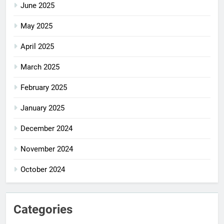
June 2025
May 2025
April 2025
March 2025
February 2025
January 2025
December 2024
November 2024
October 2024
Categories