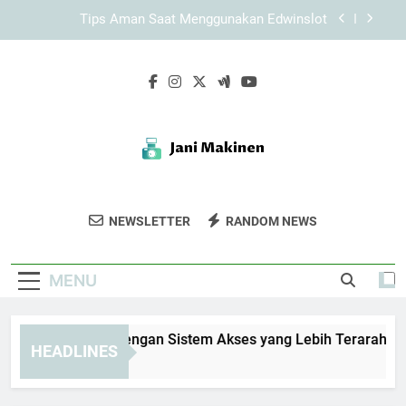
Skip
Cara Mengoptimalkan Proses EDWINSLOT Login
to
agar Lebih Cepat dan Stabil
content
Login Edwinslot Cepat dengan Sistem yang
Mudah Digunakan untuk Akses Akun Lebih
Praktis
TIARA4D Login dengan Sistem Akses yang Lebih
Terarah
Tips Aman Saat Menggunakan Edwinslot
Cara Mengoptimalkan Proses EDWINSLOT Login
agar Lebih Cepat dan Stabil
Jani Makinen
Nikmati Karya Fotografi Kreatif Dan
Login Edwinslot Cepat dengan Sistem yang
NEWSLETTER
RANDOM NEWS
Mudah Digunakan untuk Akses Akun Lebih
Inspiratif Dari Jani Makinen.
Praktis
MENU
IARA4D Login dengan Sistem Akses yang Lebih Terarah
HEADLINES
Weeks Ago