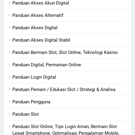
Panduan Akses Akun Digital
Panduan Akses Alternatif
Panduan Akses Digital
Panduan Akses Digital Stabil
Panduan Bermain Slot, Slot Online, Teknologi Kasino
Panduan Digital, Permainan Online
Panduan Login Digital
Panduan Pemain / Edukasi Slot / Strategi & Analisa
Panduan Pengguna
Panduan Slot
Panduan Slot Online, Tips Login Aman, Bermain Slot
Lewat Smartphone, Optimalisasi Pengalaman Mobile,