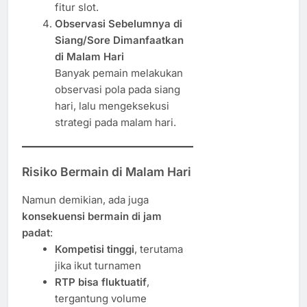
fitur slot.
Observasi Sebelumnya di
Siang/Sore Dimanfaatkan
di Malam Hari
Banyak pemain melakukan
observasi pola pada siang
hari, lalu mengeksekusi
strategi pada malam hari.
Risiko Bermain di Malam Hari
Namun demikian, ada juga
konsekuensi bermain di jam
padat
:
Kompetisi tinggi
, terutama
jika ikut turnamen
RTP bisa fluktuatif
,
tergantung volume