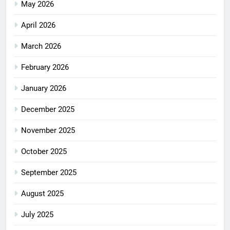
May 2026
April 2026
March 2026
February 2026
January 2026
December 2025
November 2025
October 2025
September 2025
August 2025
July 2025