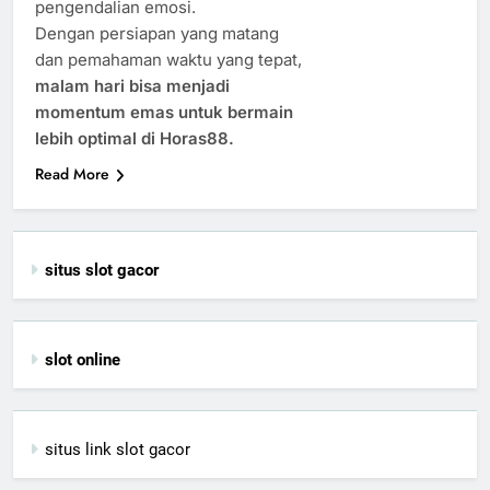
pengendalian emosi.
Dengan persiapan yang matang
dan pemahaman waktu yang tepat,
malam hari bisa menjadi
momentum emas untuk bermain
lebih optimal di Horas88.
Read More
situs slot gacor
slot online
situs link slot gacor