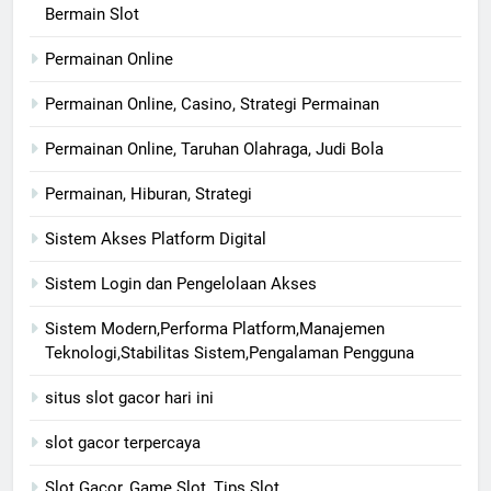
Bermain Slot
Permainan Online
Permainan Online, Casino, Strategi Permainan
Permainan Online, Taruhan Olahraga, Judi Bola
Permainan, Hiburan, Strategi
Sistem Akses Platform Digital
Sistem Login dan Pengelolaan Akses
Sistem Modern,Performa Platform,Manajemen
Teknologi,Stabilitas Sistem,Pengalaman Pengguna
situs slot gacor hari ini
slot gacor terpercaya
Slot Gacor, Game Slot, Tips Slot