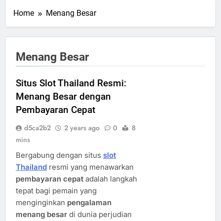
Home
Menang Besar
Menang Besar
Situs Slot Thailand Resmi:
Menang Besar dengan
Pembayaran Cepat
d5ca2b2
2 years ago
0
8
mins
Bergabung dengan situs
slot
Thailand
resmi yang menawarkan
pembayaran cepat
adalah langkah
tepat bagi pemain yang
menginginkan
pengalaman
menang besar
di dunia perjudian