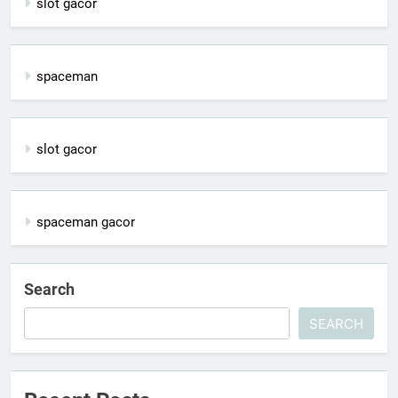
slot gacor
spaceman
slot gacor
spaceman gacor
Search
SEARCH