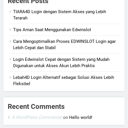
Recent Posts
TIARA4D Login dengan Sistem Akses yang Lebih
Terarah
Tips Aman Saat Menggunakan Edwinslot
Cara Mengoptimalkan Proses EDWINSLOT Login agar
Lebih Cepat dan Stabil
Login Edwinslot Cepat dengan Sistem yang Mudah
Digunakan untuk Akses Akun Lebih Praktis
Lebah4D Login Alternatif sebagai Solusi Akses Lebih
Fleksibel
Recent Comments
A WordPress Commenter
on
Hello world!