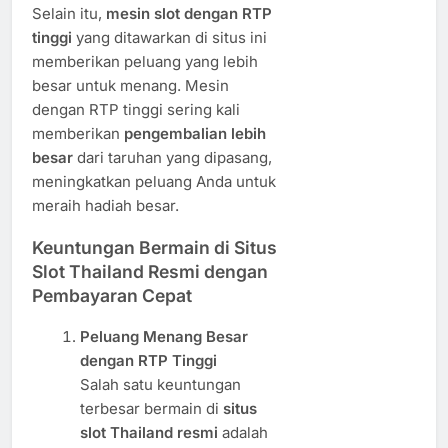
Selain itu,
mesin slot dengan RTP
tinggi
yang ditawarkan di situs ini
memberikan peluang yang lebih
besar untuk menang. Mesin
dengan RTP tinggi sering kali
memberikan
pengembalian lebih
besar
dari taruhan yang dipasang,
meningkatkan peluang Anda untuk
meraih hadiah besar.
Keuntungan Bermain di Situs
Slot Thailand Resmi dengan
Pembayaran Cepat
Peluang Menang Besar
dengan RTP Tinggi
Salah satu keuntungan
terbesar bermain di
situs
slot Thailand resmi
adalah