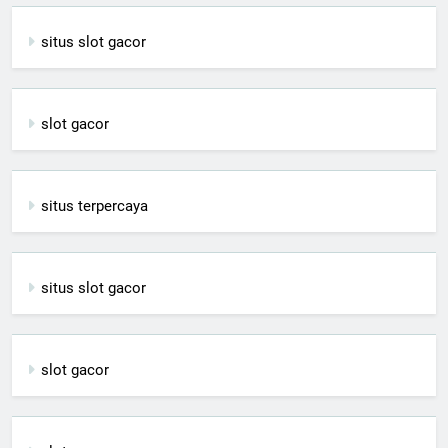
situs slot gacor
slot gacor
situs terpercaya
situs slot gacor
slot gacor