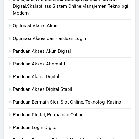
Digital,Skalabilitas Sistem Online,Manajemen Teknologi
Modern
Optimasi Akses Akun
Optimasi Akses dan Panduan Login
Panduan Akses Akun Digital
Panduan Akses Alternatif
Panduan Akses Digital
Panduan Akses Digital Stabil
Panduan Bermain Slot, Slot Online, Teknologi Kasino
Panduan Digital, Permainan Online
Panduan Login Digital