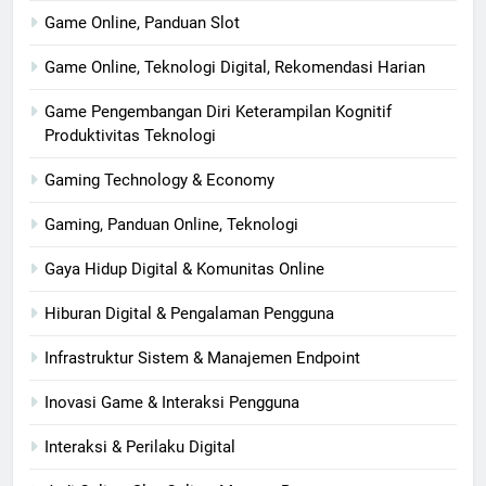
Game Online, Panduan Slot
Game Online, Teknologi Digital, Rekomendasi Harian
Game Pengembangan Diri Keterampilan Kognitif
Produktivitas Teknologi
Gaming Technology & Economy
Gaming, Panduan Online, Teknologi
Gaya Hidup Digital & Komunitas Online
Hiburan Digital & Pengalaman Pengguna
Infrastruktur Sistem & Manajemen Endpoint
Inovasi Game & Interaksi Pengguna
Interaksi & Perilaku Digital