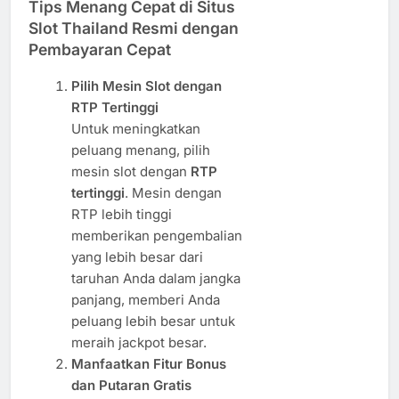
Tips Menang Cepat di Situs
Slot Thailand Resmi dengan
Pembayaran Cepat
Pilih Mesin Slot dengan
RTP Tertinggi
Untuk meningkatkan
peluang menang, pilih
mesin slot dengan
RTP
tertinggi
. Mesin dengan
RTP lebih tinggi
memberikan pengembalian
yang lebih besar dari
taruhan Anda dalam jangka
panjang, memberi Anda
peluang lebih besar untuk
meraih jackpot besar.
Manfaatkan Fitur Bonus
dan Putaran Gratis