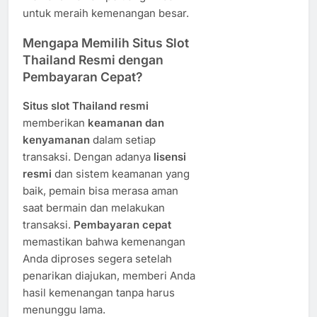
untuk meraih kemenangan besar.
Mengapa Memilih Situs Slot
Thailand Resmi dengan
Pembayaran Cepat?
Situs slot Thailand resmi
memberikan
keamanan dan
kenyamanan
dalam setiap
transaksi. Dengan adanya
lisensi
resmi
dan sistem keamanan yang
baik, pemain bisa merasa aman
saat bermain dan melakukan
transaksi.
Pembayaran cepat
memastikan bahwa kemenangan
Anda diproses segera setelah
penarikan diajukan, memberi Anda
hasil kemenangan tanpa harus
menunggu lama.